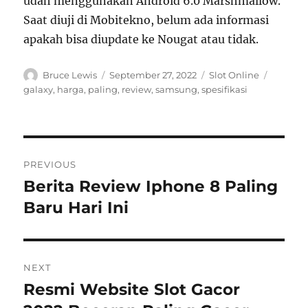
udah menggunakan Android 6.0 Marshmallow.
Saat diuji di Mobitekno, belum ada informasi
apakah bisa diupdate ke Nougat atau tidak.
Author
Posted
Categories
Tags
Bruce Lewis
September 27, 2022
Slot Online
on
galaxy
,
harga
,
paling
,
review
,
samsung
,
spesifikasi
Navigasi
PREVIOUS
pos
Berita Review Iphone 8 Paling
Previous
post:
Baru Hari Ini
NEXT
Resmi Website Slot Gacor
Next
post: