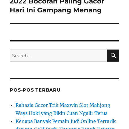
2022 Bocoran Paling Gacor
Hari Ini Gampang Menang
SE
Search
for:
POS-POS TERBARU
Rahasia Gacor Trik Maxwin Slot Mahjong
Ways Hoki yang Bikin Cuan Ngalir Terus
Kenapa Banyak Pemain Judi Online Tertarik