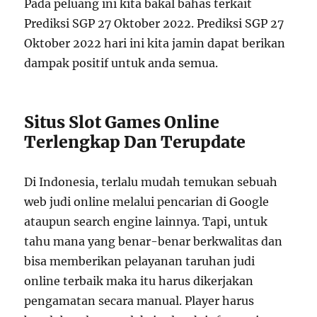
Pada peluang ini kita bakal bahas terkait
Prediksi SGP 27 Oktober 2022. Prediksi SGP 27
Oktober 2022 hari ini kita jamin dapat berikan
dampak positif untuk anda semua.
Situs Slot Games Online
Terlengkap Dan Terupdate
Di Indonesia, terlalu mudah temukan sebuah
web judi online melalui pencarian di Google
ataupun search engine lainnya. Tapi, untuk
tahu mana yang benar-benar berkwalitas dan
bisa memberikan pelayanan taruhan judi
online terbaik maka itu harus dikerjakan
pengamatan secara manual. Player harus