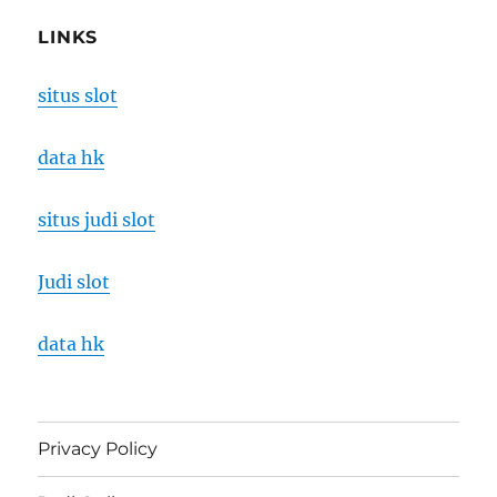
LINKS
situs slot
data hk
situs judi slot
Judi slot
data hk
Privacy Policy