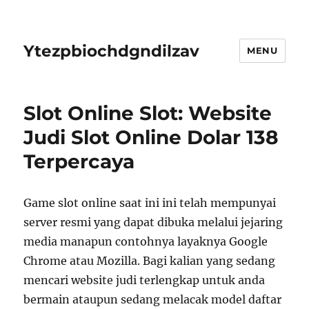
Ytezpbiochdgndilzav
MENU
Slot Online Slot: Website
Judi Slot Online Dolar 138
Terpercaya
Game slot online saat ini ini telah mempunyai
server resmi yang dapat dibuka melalui jejaring
media manapun contohnya layaknya Google
Chrome atau Mozilla. Bagi kalian yang sedang
mencari website judi terlengkap untuk anda
bermain ataupun sedang melacak model daftar