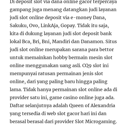
Di deposit slot via dana online gacor terpercaya
gampang juga menang datangkan judi layanan
judi slot online deposit via e-money Dana,
Sakuku, Ovo, LinkAja, Gopay. Tidak itu saja,
kita di dukung layanan judi slot deposit bank
lokal Bca, Bri, Bni, Mandiri dan Danamon. Situs
judi slot online merupakan sarana para bettor
untuk memainkan hobby bermain mesin slot
online menggunakan uang asli. CQ9 slot ini
mempunyai ratusan permainan jenis slot
online, dari yang paling baru hingga paling
lama. Tidak hanya permainan slot online ada di
provider satu ini, game casino online juga ada.
Daftar selanjutnya adalah Queen of Alexandria
yang tersedia di web slot gacor hari ini dan
berasal berasal dari provider Slot Microgaming.