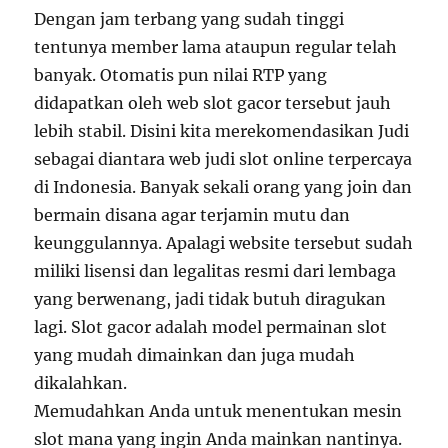
Dengan jam terbang yang sudah tinggi
tentunya member lama ataupun regular telah
banyak. Otomatis pun nilai RTP yang
didapatkan oleh web slot gacor tersebut jauh
lebih stabil. Disini kita merekomendasikan Judi
sebagai diantara web judi slot online terpercaya
di Indonesia. Banyak sekali orang yang join dan
bermain disana agar terjamin mutu dan
keunggulannya. Apalagi website tersebut sudah
miliki lisensi dan legalitas resmi dari lembaga
yang berwenang, jadi tidak butuh diragukan
lagi. Slot gacor adalah model permainan slot
yang mudah dimainkan dan juga mudah
dikalahkan.
Memudahkan Anda untuk menentukan mesin
slot mana yang ingin Anda mainkan nantinya.