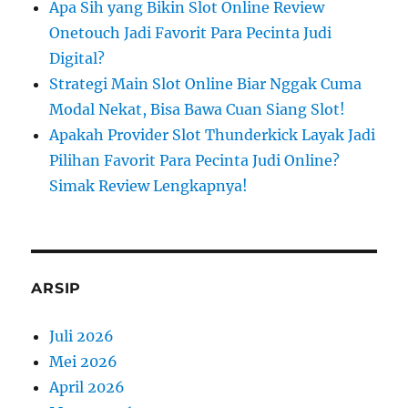
Apa Sih yang Bikin Slot Online Review
Onetouch Jadi Favorit Para Pecinta Judi
Digital?
Strategi Main Slot Online Biar Nggak Cuma
Modal Nekat, Bisa Bawa Cuan Siang Slot!
Apakah Provider Slot Thunderkick Layak Jadi
Pilihan Favorit Para Pecinta Judi Online?
Simak Review Lengkapnya!
ARSIP
Juli 2026
Mei 2026
April 2026