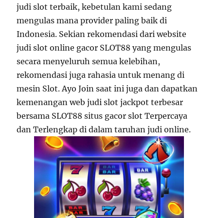
judi slot terbaik, kebetulan kami sedang
mengulas mana provider paling baik di
Indonesia. Sekian rekomendasi dari website
judi slot online gacor SLOT88 yang mengulas
secara menyeluruh semua kelebihan,
rekomendasi juga rahasia untuk menang di
mesin Slot. Ayo Join saat ini juga dan dapatkan
kemenangan web judi slot jackpot terbesar
bersama SLOT88 situs gacor slot Terpercaya
dan Terlengkap di dalam taruhan judi online.