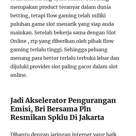
merupakan product teranyar dalam dunia
betting, tetapi flow gaming telah miliki
puluhan game slot menarik yang siap anda
mainkan. Setelah bekerja sama dengan Slot
Online , rtp yang diberikan oleh pihak flow
gaming terlalu tinggi. Sehingga peluang
menang para bettor terlalu terbuka lebar dan
dijuluki provider slot paling gacor dalam slot
online.
Jadi Akselerator Pengurangan
Emisi, Bri Bersama Pln
Resmikan Spklu Di Jakarta
Dibantu dengan jaringan internet yang baik