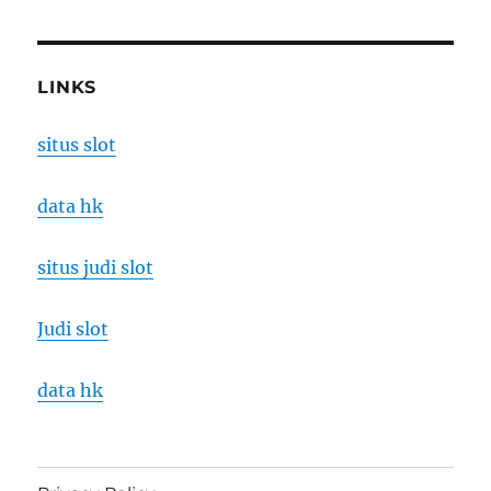
LINKS
situs slot
data hk
situs judi slot
Judi slot
data hk