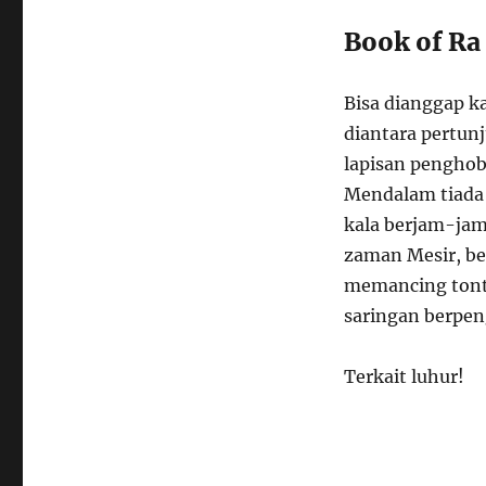
Book of Ra
Bisa dianggap k
diantara pertun
lapisan penghob
Mendalam tiada 
kala berjam-jam 
zaman Mesir, be
memancing tonto
saringan berpe
Terkait luhur!