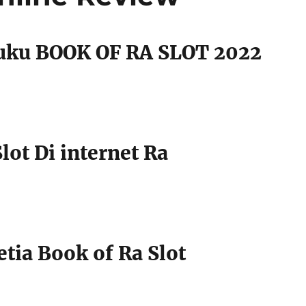
uku BOOK OF RA SLOT 2022
ot Di internet Ra
tia Book of Ra Slot