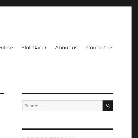
Online
Slot Gacor
About us
Contact us
SEARCH
Search
for: