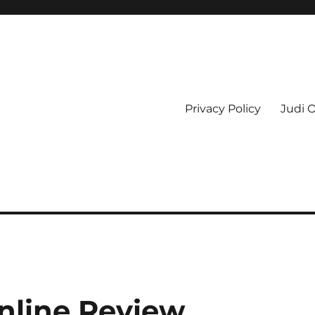
Privacy Policy
Judi 
Online Review