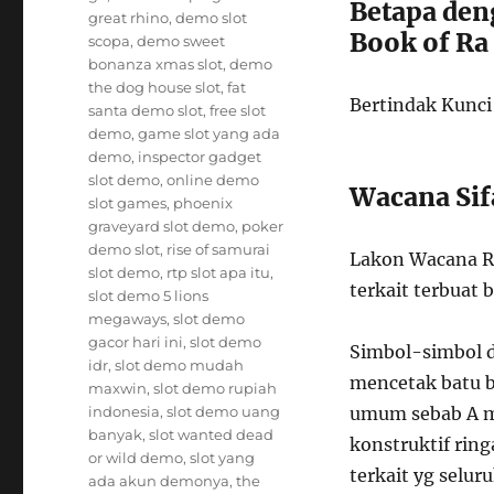
Betapa den
great rhino
,
demo slot
Book of Ra 
scopa
,
demo sweet
bonanza xmas slot
,
demo
the dog house slot
,
fat
Bertindak Kunci
santa demo slot
,
free slot
demo
,
game slot yang ada
demo
,
inspector gadget
slot demo
,
online demo
Wacana Sif
slot games
,
phoenix
graveyard slot demo
,
poker
demo slot
,
rise of samurai
Lakon Wacana Ra
slot demo
,
rtp slot apa itu
,
terkait terbuat
slot demo 5 lions
megaways
,
slot demo
gacor hari ini
,
slot demo
Simbol-simbol di
idr
,
slot demo mudah
mencetak batu b
maxwin
,
slot demo rupiah
indonesia
,
slot demo uang
umum sebab A ma
banyak
,
slot wanted dead
konstruktif rin
or wild demo
,
slot yang
terkait yg selur
ada akun demonya
,
the