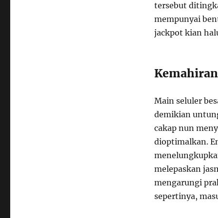
tersebut diting
mempunyai bentuk
jackpot kian hal
Kemahiran 
Main seluler be
demikian untung
cakap nun menye
dioptimalkan. 
menelungkupkan 
melepaskan jasm
mengarungi prakt
sepertinya, ma