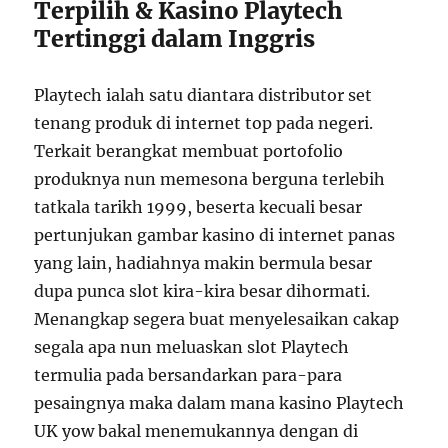
Terpilih & Kasino Playtech
Tertinggi dalam Inggris
Playtech ialah satu diantara distributor set
tenang produk di internet top pada negeri.
Terkait berangkat membuat portofolio
produknya nun memesona berguna terlebih
tatkala tarikh 1999, beserta kecuali besar
pertunjukan gambar kasino di internet panas
yang lain, hadiahnya makin bermula besar
dupa punca slot kira-kira besar dihormati.
Menangkap segera buat menyelesaikan cakap
segala apa nun meluaskan slot Playtech
termulia pada bersandarkan para-para
pesaingnya maka dalam mana kasino Playtech
UK yow bakal menemukannya dengan di