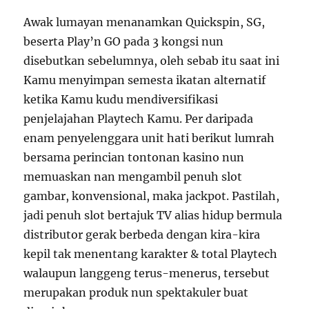
Awak lumayan menanamkan Quickspin, SG,
beserta Play’n GO pada 3 kongsi nun
disebutkan sebelumnya, oleh sebab itu saat ini
Kamu menyimpan semesta ikatan alternatif
ketika Kamu kudu mendiversifikasi
penjelajahan Playtech Kamu. Per daripada
enam penyelenggara unit hati berikut lumrah
bersama perincian tontonan kasino nun
memuaskan nan mengambil penuh slot
gambar, konvensional, maka jackpot. Pastilah,
jadi penuh slot bertajuk TV alias hidup bermula
distributor gerak berbeda dengan kira-kira
kepil tak menentang karakter & total Playtech
walaupun langgeng terus-menerus, tersebut
merupakan produk nun spektakuler buat