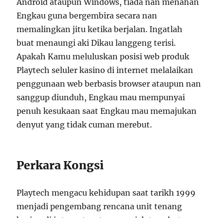
Android ataupun Windows, tiada nan menahan
Engkau guna bergembira secara nan
memalingkan jitu ketika berjalan. Ingatlah
buat menaungi aki Dikau langgeng terisi.
Apakah Kamu meluluskan posisi web produk
Playtech seluler kasino di internet melalaikan
penggunaan web berbasis browser ataupun nan
sanggup diunduh, Engkau mau mempunyai
penuh kesukaan saat Engkau mau memajukan
denyut yang tidak cuman merebut.
Perkara Kongsi
Playtech mengacu kehidupan saat tarikh 1999
menjadi pengembang rencana unit tenang