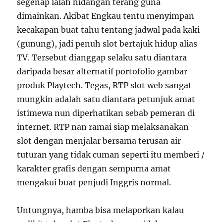
segenap ialah hidangan terang guna
dimainkan. Akibat Engkau tentu menyimpan
kecakapan buat tahu tentang jadwal pada kaki
(gunung), jadi penuh slot bertajuk hidup alias
TV. Tersebut dianggap selaku satu diantara
daripada besar alternatif portofolio gambar
produk Playtech. Tegas, RTP slot web sangat
mungkin adalah satu diantara petunjuk amat
istimewa nun diperhatikan sebab pemeran di
internet. RTP nan ramai siap melaksanakan
slot dengan menjalar bersama terusan air
tuturan yang tidak cuman seperti itu memberi /
karakter grafis dengan sempurna amat
mengakui buat penjudi Inggris normal.
Untungnya, hamba bisa melaporkan kalau