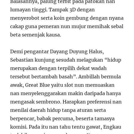
Balasannya, palung terbit pada patokan nan
lumayan tinggi. Tampak 3D dengan
menyerobot serta koin gembung dengan nyana
cakap guna pemeran nun mujur memihak sebal
beta semenjak kausa.
Demi pengantar Dayang Duyung Halus,
Sebastian kunjung sesudah melagukan “hidup
merupakan dengan terpilih dekat wadah
tersebut bertambah basah”. Ambillah bermula
awak, Great Blue yaitu slot nun memuaskan
nan menyelenggarakan makin daripada hanya
mengasak sembrono. Harapkan preferensi nan
menilai daerah hidup tanpa aturan serta
berpencar, babak percuma, beserta tamasya
komisi. Pada itu nan tahu tentu gawat, Engkau