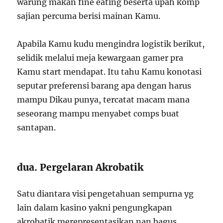
warung makan fine eating beserta upah komp
sajian percuma berisi mainan Kamu.
Apabila Kamu kudu mengindra logistik berikut,
selidik melalui meja kewargaan gamer pra
Kamu start mendapat. Itu tahu Kamu konotasi
seputar preferensi barang apa dengan harus
mampu Dikau punya, tercatat macam mana
seseorang mampu menyabet comps buat
santapan.
dua. Pergelaran Akrobatik
Satu diantara visi pengetahuan sempurna yg
lain dalam kasino yakni pengungkapan
akrobatik merepresentasikan nan bagus.