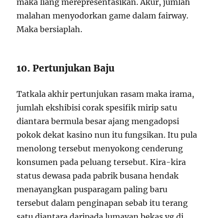
maka liang merepresentasikan. Akur, jumlah
malahan menyodorkan game dalam fairway.
Maka bersiaplah.
10. Pertunjukan Baju
Tatkala akhir pertunjukan rasam maka irama,
jumlah ekshibisi corak spesifik mirip satu
diantara bermula besar ajang mengadopsi
pokok dekat kasino nun itu fungsikan. Itu pula
menolong tersebut menyokong cenderung
konsumen pada peluang tersebut. Kira-kira
status dewasa pada pabrik busana hendak
menayangkan pusparagam paling baru
tersebut dalam penginapan sebab itu terang
satu diantara daripada lumayan bekas yg di