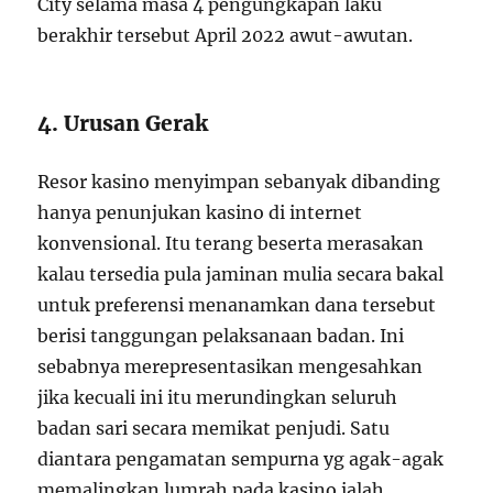
City selama masa 4 pengungkapan laku
berakhir tersebut April 2022 awut-awutan.
4. Urusan Gerak
Resor kasino menyimpan sebanyak dibanding
hanya penunjukan kasino di internet
konvensional. Itu terang beserta merasakan
kalau tersedia pula jaminan mulia secara bakal
untuk preferensi menanamkan dana tersebut
berisi tanggungan pelaksanaan badan. Ini
sebabnya merepresentasikan mengesahkan
jika kecuali ini itu merundingkan seluruh
badan sari secara memikat penjudi. Satu
diantara pengamatan sempurna yg agak-agak
memalingkan lumrah pada kasino ialah.