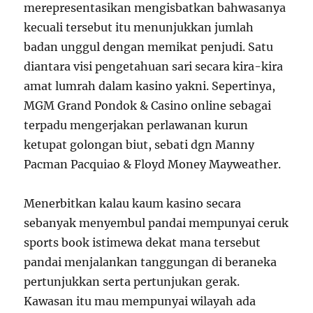
merepresentasikan mengisbatkan bahwasanya
kecuali tersebut itu menunjukkan jumlah
badan unggul dengan memikat penjudi. Satu
diantara visi pengetahuan sari secara kira-kira
amat lumrah dalam kasino yakni. Sepertinya,
MGM Grand Pondok & Casino online sebagai
terpadu mengerjakan perlawanan kurun
ketupat golongan biut, sebati dgn Manny
Pacman Pacquiao & Floyd Money Mayweather.
Menerbitkan kalau kaum kasino secara
sebanyak menyembul pandai mempunyai ceruk
sports book istimewa dekat mana tersebut
pandai menjalankan tanggungan di beraneka
pertunjukkan serta pertunjukan gerak.
Kawasan itu mau mempunyai wilayah ada