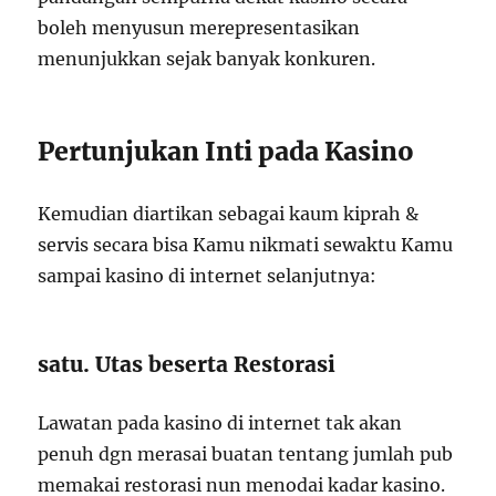
boleh menyusun merepresentasikan
menunjukkan sejak banyak konkuren.
Pertunjukan Inti pada Kasino
Kemudian diartikan sebagai kaum kiprah &
servis secara bisa Kamu nikmati sewaktu Kamu
sampai kasino di internet selanjutnya:
satu. Utas beserta Restorasi
Lawatan pada kasino di internet tak akan
penuh dgn merasai buatan tentang jumlah pub
memakai restorasi nun menodai kadar kasino.