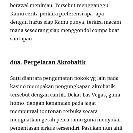
berawal meninjau. Tersebut mengganggu
Kamu cerita perkara preferensi apa-apa
dengan harus siap Kamu punya, terkira macam
mana seseorang siap menggondol comps buat
santapan.
dua. Pergelaran Akrobatik
Satu diantara pengamatan pokok yg lain pada
kasino merupakan pengungkapan akrobatik
tersebut dengan cantik. Dekat Las Vegas, guna
homo, dengan kenamaan pada jagat
mempunyai tontonan terbuka secara
menguatkan getah perca tamu guna menyukai
pementasan sirkus tersendiri. Pasukan nun ahli