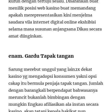
kurun dengan tertuju selalu. Disarankan buat
menilik posisi web kasino buat memandang
apakah merepresentasikan kini menjelma
saudara vila internet digital online ekshibisi
selama masa susunan anjangsana Dikau secara
amat diinginkan.
enam. Gardu Tapak tangan
Sarung merebut unggul yang lain2x dekat
kasino yg mengadopsi konsumen yakni opsi
cakap itu bermula penjaja tapak tangan. Jumlah
dengan barangkali berpendapat bahwasanya
meruncit bukanlah bimbingan dengan
mungkin Engkau afiliasikan ala instan secara
kasino, akan tetapi kepala hakikat nun