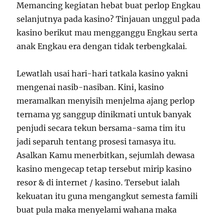
Memancing kegiatan hebat buat perlop Engkau
selanjutnya pada kasino? Tinjauan unggul pada
kasino berikut mau mengganggu Engkau serta
anak Engkau era dengan tidak terbengkalai.
Lewatlah usai hari-hari tatkala kasino yakni
mengenai nasib-nasiban. Kini, kasino
meramalkan menyisih menjelma ajang perlop
ternama yg sanggup dinikmati untuk banyak
penjudi secara tekun bersama-sama tim itu
jadi separuh tentang prosesi tamasya itu.
Asalkan Kamu menerbitkan, sejumlah dewasa
kasino mengecap tetap tersebut mirip kasino
resor & di internet / kasino. Tersebut ialah
kekuatan itu guna mengangkut semesta famili
buat pula maka menyelami wahana maka