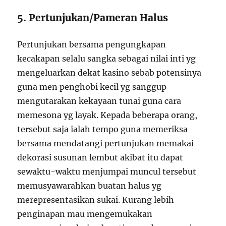
5. Pertunjukan/Pameran Halus
Pertunjukan bersama pengungkapan
kecakapan selalu sangka sebagai nilai inti yg
mengeluarkan dekat kasino sebab potensinya
guna men penghobi kecil yg sanggup
mengutarakan kekayaan tunai guna cara
memesona yg layak. Kepada beberapa orang,
tersebut saja ialah tempo guna memeriksa
bersama mendatangi pertunjukan memakai
dekorasi susunan lembut akibat itu dapat
sewaktu-waktu menjumpai muncul tersebut
memusyawarahkan buatan halus yg
merepresentasikan sukai. Kurang lebih
penginapan mau mengemukakan