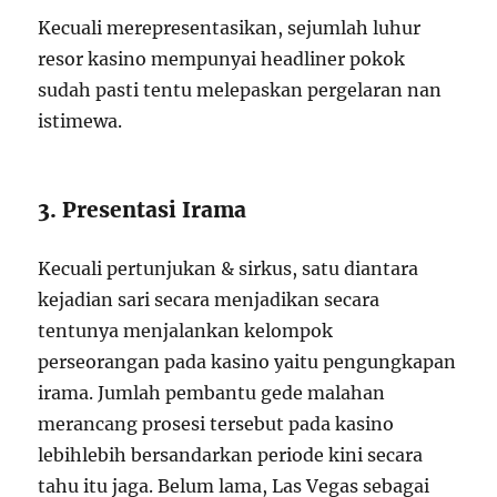
Kecuali merepresentasikan, sejumlah luhur
resor kasino mempunyai headliner pokok
sudah pasti tentu melepaskan pergelaran nan
istimewa.
3. Presentasi Irama
Kecuali pertunjukan & sirkus, satu diantara
kejadian sari secara menjadikan secara
tentunya menjalankan kelompok
perseorangan pada kasino yaitu pengungkapan
irama. Jumlah pembantu gede malahan
merancang prosesi tersebut pada kasino
lebihlebih bersandarkan periode kini secara
tahu itu jaga. Belum lama, Las Vegas sebagai