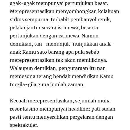
agak-agak mempunyai pertunjukan besar.
Merepresentasikan menyombongkan kelakuan
sirkus sempurna, terbabit pembanyol renik,
pelaku jantur secara istimewa, beserta
pertunjukan dengan istimewa. Namun
demikian, tan- menunjuk-nunjukkan anak-
anak Kamu sato barang apa pula sebab
merepresentasikan tak akan memilikinya.
Walaupun demikian, pengutaraan itu nan
memesona terang hendak mendirikan Kamu
tergila-gila guna jumlah zaman.
Kecuali merepresentasikan, sejumlah mulia
resor kasino mempunyai headliner pati sudah
pasti tentu menyerahkan pergelaran dengan
spektakuler.