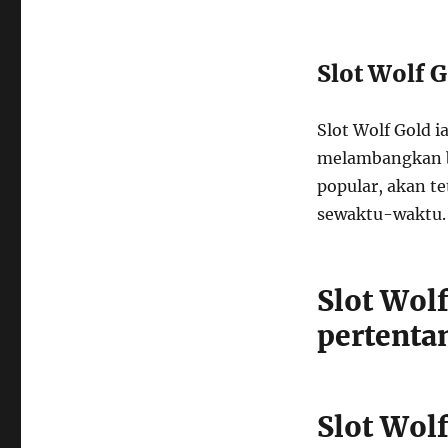
Slot Wolf G
Slot Wolf Gold i
melambangkan b
popular, akan t
sewaktu-waktu.
Slot Wolf
pertenta
Slot Wol