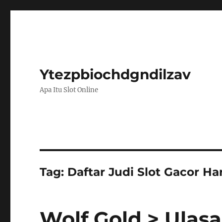
Ytezpbiochdgndilzav
Apa Itu Slot Online
Tag:
Daftar Judi Slot Gacor Har
Wolf Gold > Ulas