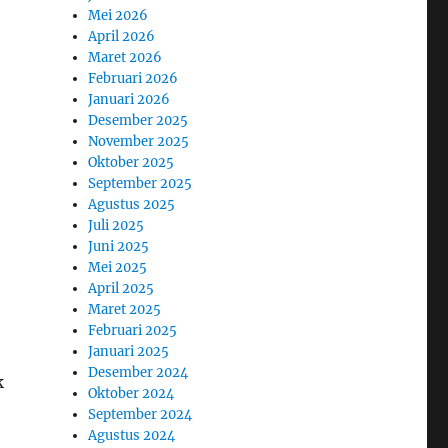
Mei 2026
April 2026
Maret 2026
Februari 2026
Januari 2026
Desember 2025
November 2025
Oktober 2025
September 2025
Agustus 2025
Juli 2025
Juni 2025
Mei 2025
April 2025
Maret 2025
Februari 2025
Januari 2025
Desember 2024
k
Oktober 2024
September 2024
Agustus 2024