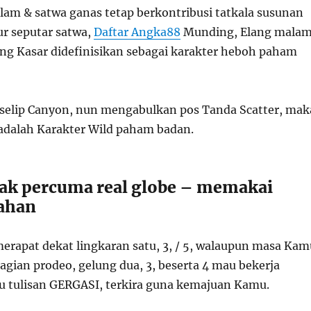
lam & satwa ganas tetap berkontribusi tatkala susunan
ur seputar satwa,
Daftar Angka88
Munding, Elang malam
ong Kasar didefinisikan sebagai karakter heboh paham
rselip Canyon, nun mengabulkan pos Tanda Scatter, mak
a adalah Karakter Wild paham badan.
ak percuma real globe – memakai
ahan
erapat dekat lingkaran satu, 3, / 5, walaupun masa Kam
agian prodeo, gelung dua, 3, beserta 4 mau bekerja
ku tulisan GERGASI, terkira guna kemajuan Kamu.