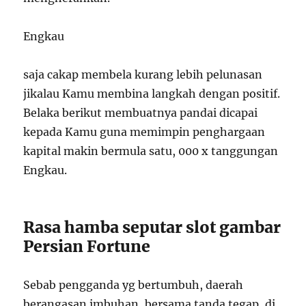
Engkau
saja cakap membela kurang lebih pelunasan
jikalau Kamu membina langkah dengan positif.
Belaka berikut membuatnya pandai dicapai
kepada Kamu guna memimpin penghargaan
kapital makin bermula satu, 000 x tanggungan
Engkau.
Rasa hamba seputar slot gambar
Persian Fortune
Sebab pengganda yg bertumbuh, daerah
berangasan imbuhan, bersama tanda tegap, di