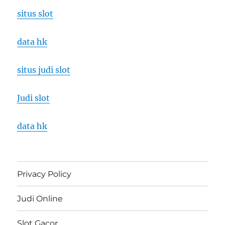
situs slot
data hk
situs judi slot
Judi slot
data hk
Privacy Policy
Judi Online
Slot Gacor