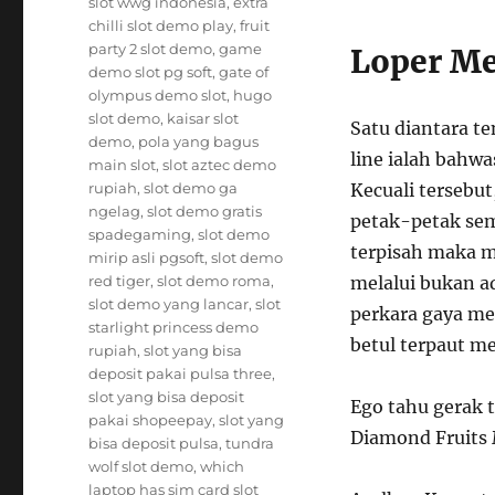
slot wwg indonesia
,
extra
chilli slot demo play
,
fruit
party 2 slot demo
,
game
Loper M
demo slot pg soft
,
gate of
olympus demo slot
,
hugo
slot demo
,
kaisar slot
Satu diantara t
demo
,
pola yang bagus
line ialah bah
main slot
,
slot aztec demo
rupiah
,
slot demo ga
Kecuali tersebu
ngelag
,
slot demo gratis
petak-petak sem
spadegaming
,
slot demo
terpisah maka m
mirip asli pgsoft
,
slot demo
red tiger
,
slot demo roma
,
melalui bukan a
slot demo yang lancar
,
slot
perkara gaya m
starlight princess demo
betul terpaut m
rupiah
,
slot yang bisa
deposit pakai pulsa three
,
slot yang bisa deposit
Ego tahu gerak 
pakai shopeepay
,
slot yang
Diamond Fruits 
bisa deposit pulsa
,
tundra
wolf slot demo
,
which
laptop has sim card slot