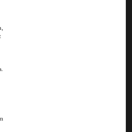
n,
t
a.
an