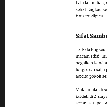
Lalu kemudian, s
sehat Engkau k
fitur itu dipicu.
Sifat Samb
Tatkala Engkau 
macam edisi, in
bagaikan kendat
longsoran salju p
adicita pokok se
Mula-mula, di s
kaidah di 4 si
secara serupa. 