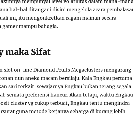
r lazimnya mempunyai level volatilitas dalam mana-mana
na hal-hal ditangani disini mengelola acara pembalasa
cuali ini, itu mengonkretkan ragam mainan secara
 gamer mampu bahagia.
 maka Sifat
 slot on-line Diamond Fruits Megaclusters mengarang
onan nun aneka macam bersilaju. Kala Engkau pertama
n sari terkait, sewajarnya Engkau bukan terang segala
bab semata preferensi hancur. Akan tetapi, waktu Engkau
sit cluster yg cukup terbuat, Engkau tentu mengindra
ersurat guna metode kerjanya seharga di kurang lebih