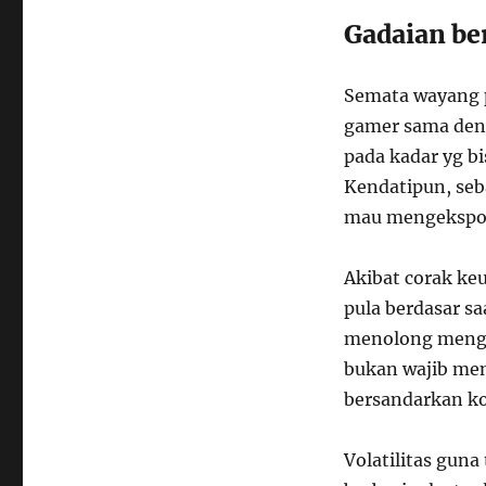
Gadaian b
Semata wayang p
gamer sama deng
pada kadar yg b
Kendatipun, seb
mau mengekspos
Akibat corak ke
pula berdasar sa
menolong mengel
bukan wajib me
bersandarkan k
Volatilitas guna