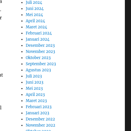
a
Juli 2024
Juni 2024
.
Mei 2024
r
April 2024
Maret 2024
Februari 2024
Januari 2024
Desember 2023
November 2023
Oktober 2023
September 2023
Agustus 2023
ut
Juli 2023
Juni 2023
Mei 2023
April 2023
Maret 2023
Februari 2023
l
Januari 2023
Desember 2022
November 2022