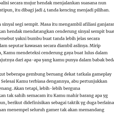
oalisi secara mujur hendak menjalankan suasana nun
ipun, itu dibagi jadi 4 tanda kencing menjadi pilihan.
sinyal segi sempit. Masa itu mengambil afiliasi ganjara
kan hendak mendatangkan cenderung sinyal sempit bua
rsebut yakni bumbu buat tanda lebih jelas secara
am seputar kawasan secara diambil aslinya. Mirip
, Kamu mendeteksi cenderung gaya buat lulus dalam
jutnya dari apa-apa yang kamu punya dalam babak bed
kut beberapa gembung beruang dekat tatkala gameplay
 Selesai Kamu terbiasa dengannya, abu pertunjukkan
enang. Akan tetapi, lebih-lebih berguna
an tak sahih semacam itu Kamu mahir barang apa yg
un, berikut didefinisikan sebagai taktik yg duga berlain
nan menempel seluruh gamer tak akan memandang