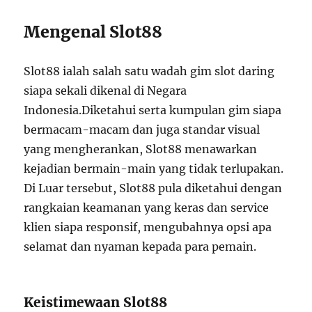
Mengenal Slot88
Slot88 ialah salah satu wadah gim slot daring
siapa sekali dikenal di Negara
Indonesia.Diketahui serta kumpulan gim siapa
bermacam-macam dan juga standar visual
yang mengherankan, Slot88 menawarkan
kejadian bermain-main yang tidak terlupakan.
Di Luar tersebut, Slot88 pula diketahui dengan
rangkaian keamanan yang keras dan service
klien siapa responsif, mengubahnya opsi apa
selamat dan nyaman kepada para pemain.
Keistimewaan Slot88