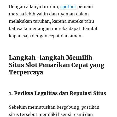
Dengan adanya fitur ini,
spotbet
pemain
merasa lebih yakin dan nyaman dalam
melakukan taruhan, karena mereka tahu
bahwa kemenangan mereka dapat diambil
kapan saja dengan cepat dan aman.
Langkah-langkah Memilih
Situs Slot Penarikan Cepat yang
Terpercaya
1. Periksa Legalitas dan Reputasi Situs
Sebelum memutuskan bergabung, pastikan
situs tersebut memiliki lisensi resmi dan