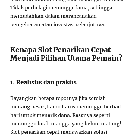
Tidak perlu lagi menunggu lama, sehingga
memudahkan dalam merencanakan
pengeluaran atau investasi selanjutnya.
Kenapa Slot Penarikan Cepat
Menjadi Pilihan Utama Pemain?
1. Realistis dan praktis
Bayangkan betapa repotnya jika setelah
menang besar, kamu harus menunggu berhari-
hari untuk menarik dana. Rasanya seperti
menunggu buah mangga yang belum matang!
Slot penarikan cepat menawarkan solusi