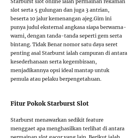
Starburst slot online ialah permainan rekaman
slot serta 5 gulungan dan juga 3 antrian,
beserta 10 jalur kemenangan ajeg.Gim ini
punya judul eksternal angkasa siapa berwarna-
warni, dengan tanda-tanda seperti gem serta
bintang. Tidak Benar nomor satu daya seret
penting asal Starburst ialah campuran di antara
kesederhanaan serta kegembiraan,
menjadikannya opsi ideal mantap untuk
pemula atau pelaku berpengetahuan.
Fitur Pokok Starburst Slot
Starburst menawarkan sedikit feature
menggaet apa menghasilkan terlihat di antara
permainan slot gacor yang lain. Berikut ialah