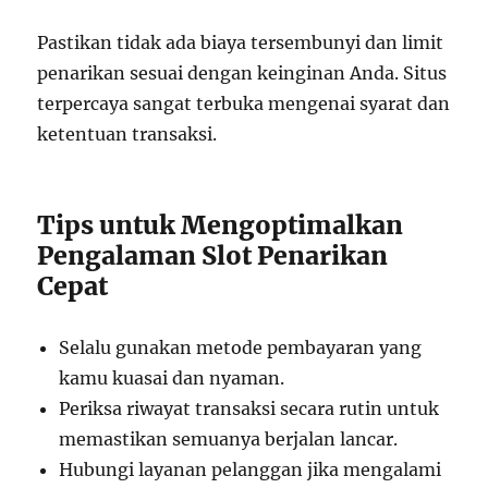
Pastikan tidak ada biaya tersembunyi dan limit
penarikan sesuai dengan keinginan Anda. Situs
terpercaya sangat terbuka mengenai syarat dan
ketentuan transaksi.
Tips untuk Mengoptimalkan
Pengalaman Slot Penarikan
Cepat
Selalu gunakan metode pembayaran yang
kamu kuasai dan nyaman.
Periksa riwayat transaksi secara rutin untuk
memastikan semuanya berjalan lancar.
Hubungi layanan pelanggan jika mengalami