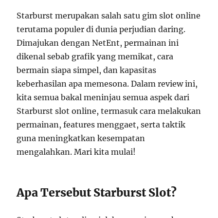
Starburst merupakan salah satu gim slot online
terutama populer di dunia perjudian daring.
Dimajukan dengan NetEnt, permainan ini
dikenal sebab grafik yang memikat, cara
bermain siapa simpel, dan kapasitas
keberhasilan apa memesona. Dalam review ini,
kita semua bakal meninjau semua aspek dari
Starburst slot online, termasuk cara melakukan
permainan, features menggaet, serta taktik
guna meningkatkan kesempatan
mengalahkan. Mari kita mulai!
Apa Tersebut Starburst Slot?