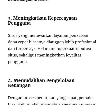
3. Meningkatkan Kepercayaan
Pengguna
Situs yang menawarkan layanan penarikan
dana cepat biasanya dianggap lebih profesional
dan terpercaya. Hal ini memperkuat reputasi
situs, sekaligus meningkatkan loyalitas
pengguna.
4. Memudahkan Pengelolaan
Keuangan
Dengan proses penarikan yang cepat, pemain
bisa lebih mudah mengelola keuangan mereka.