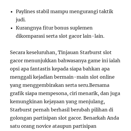
Paylines stabil mampu mengurangi taktik
judi.
Kurangnya fitur bonus suplemen
dikomparasi serta slot gacor lain-lain.
Secara keseluruhan, Tinjauan Starburst slot
gacor menunjukkan bahwasanya game ini ialah
opsi apa fantastis kepada siapa bahkan apa
menggali kejadian bermain-main slot online
yang menggembirakan serta seru.Bersama
grafik siapa mempesona, ciri menarik, dan juga
kemungkinan kejayaan yang menjulang,
Starburst pernah berhasil berubah pilihan di
golongan partisipan slot gacor. Benarkah Anda
satu orang novice ataupun partisipan