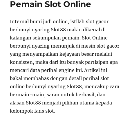
Pemain Slot Online
Internal bumi judi online, istilah slot gacor
berbunyi nyaring Slot88 makin dikenal di
kalangan sekumpulan pemain. Slot Online
berbunyi nyaring menunjuk di mesin slot gacor
yang menyampaikan kejayaan besar melalui
konsisten, maka dari itu banyak partisipan apa
mencari data perihal engine ini. Artikel ini
bakal membahas dengan detail perihal slot
online berbunyi nyaring Slot88, mencakup cara
bermain-main, saran untuk berhasil, dan
alasan Slot88 menjadi pilihan utama kepada
kelompok fans slot.