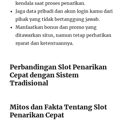
kendala saat proses penarikan.
Jaga data pribadi dan akun login kamu dari
pihak yang tidak bertanggung jawab.
Manfaatkan bonus dan promo yang
ditawarkan situs, namun tetap perhatikan
syarat dan ketentuannya.
Perbandingan Slot Penarikan
Cepat dengan Sistem
Tradisional
Mitos dan Fakta Tentang Slot
Penarikan Cepat