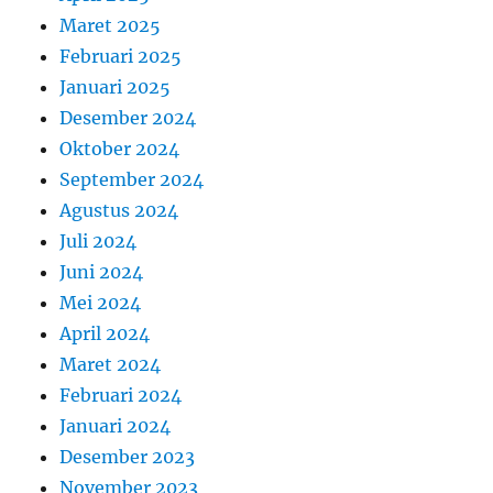
Maret 2025
Februari 2025
Januari 2025
Desember 2024
Oktober 2024
September 2024
Agustus 2024
Juli 2024
Juni 2024
Mei 2024
April 2024
Maret 2024
Februari 2024
Januari 2024
Desember 2023
November 2023