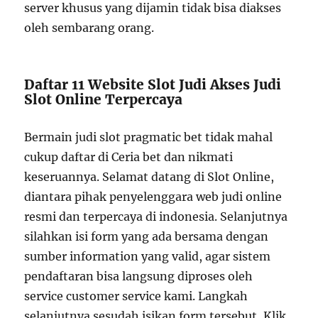
server khusus yang dijamin tidak bisa diakses
oleh sembarang orang.
Daftar 11 Website Slot Judi Akses Judi
Slot Online Terpercaya
Bermain judi slot pragmatic bet tidak mahal
cukup daftar di Ceria bet dan nikmati
keseruannya. Selamat datang di Slot Online,
diantara pihak penyelenggara web judi online
resmi dan terpercaya di indonesia. Selanjutnya
silahkan isi form yang ada bersama dengan
sumber information yang valid, agar sistem
pendaftaran bisa langsung diproses oleh
service customer service kami. Langkah
selanjutnya sesudah isikan form tersebut, Klik