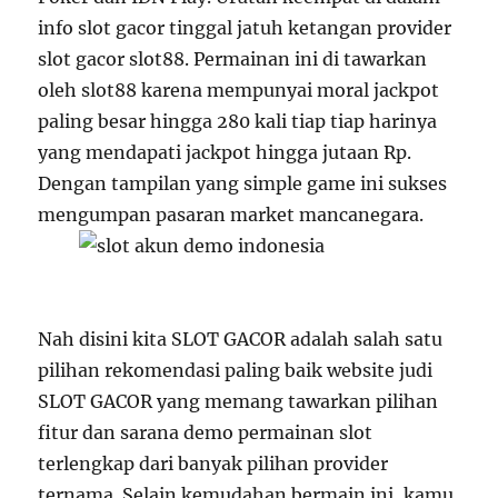
info slot gacor tinggal jatuh ketangan provider
slot gacor slot88. Permainan ini di tawarkan
oleh slot88 karena mempunyai moral jackpot
paling besar hingga 280 kali tiap tiap harinya
yang mendapati jackpot hingga jutaan Rp.
Dengan tampilan yang simple game ini sukses
mengumpan pasaran market mancanegara.
Nah disini kita SLOT GACOR adalah salah satu
pilihan rekomendasi paling baik website judi
SLOT GACOR yang memang tawarkan pilihan
fitur dan sarana demo permainan slot
terlengkap dari banyak pilihan provider
ternama. Selain kemudahan bermain ini, kamu