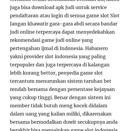
juga bisa download apk Judi untuk service
pendaftaran atau login di semua game slot Slot
Jangan khawatir gara-gara abdi secara bandar
judi online terpercaya dapat menyedekahkan
rekomendasi game judi online yang
pertengahan ijmal di Indonesia. Habanero
yakni provider slot indonesia yang paling
terpopuler dan juga terpercaya di kalangan
lebih kurang bettor, penyedia game slot
tercantum menurunkan sistem taruhan bet
rendah bersama dengan persentase kejayaan
yang cukup tinggi. Benar dengan sistem ini
member tidak butuh meng kocek didalam
dalam uang yang kalian miliki, dikarenakan
bersama bermodalkan duwit secukupnya anda
berakhir bisa memainkan game slot indonesia