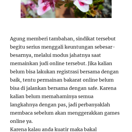
Agung memberi tambahan, sindikat tersebut
begitu serius menggali keuntungan sebesar-
besarnya, melalui modus jahatnya saat
memainkan judi online tersebut. Jika kalian
belum bisa lakukan registrasi bersama dengan
baik, tentu permainan bakarat online belum
bisa di jalankan bersama dengan safe. Karena
kalian belum memahaminya semua
langkahnya dengan pas, jadi perbanyaklah
membaca sebelum akan menggerakkan games
online ya.
Karena kalau anda kuatir maka bakal