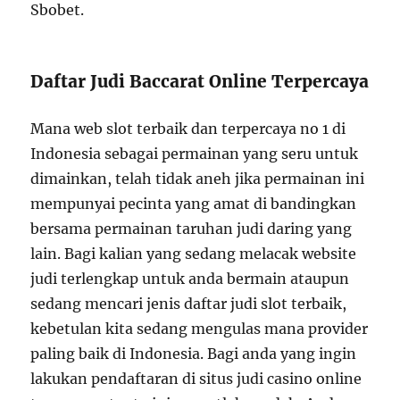
Sbоbеt.
Daftar Judi Baccarat Online Terpercaya
Mana web slot terbaik dan terpercaya no 1 di
Indonesia sebagai permainan yang seru untuk
dimainkan, telah tidak aneh jika permainan ini
mempunyai pecinta yang amat di bandingkan
bersama permainan taruhan judi daring yang
lain. Bagi kalian yang sedang melacak website
judi terlengkap untuk anda bermain ataupun
sedang mencari jenis daftar judi slot terbaik,
kebetulan kita sedang mengulas mana provider
paling baik di Indonesia. Bagi anda yang ingin
lakukan pendaftaran di situs judi casino online