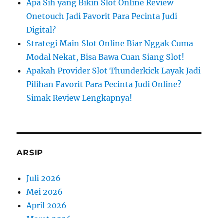
Apa Sih yang Bikin Slot Online Review
Onetouch Jadi Favorit Para Pecinta Judi
Digital?
Strategi Main Slot Online Biar Nggak Cuma
Modal Nekat, Bisa Bawa Cuan Siang Slot!
Apakah Provider Slot Thunderkick Layak Jadi
Pilihan Favorit Para Pecinta Judi Online?
Simak Review Lengkapnya!
ARSIP
Juli 2026
Mei 2026
April 2026