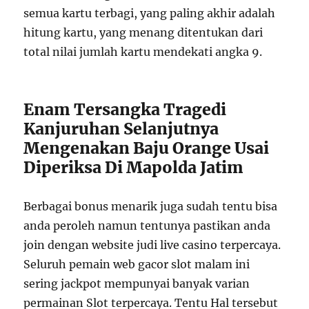
semua kartu terbagi, yang paling akhir adalah
hitung kartu, yang menang ditentukan dari
total nilai jumlah kartu mendekati angka 9.
Enam Tersangka Tragedi
Kanjuruhan Selanjutnya
Mengenakan Baju Orange Usai
Diperiksa Di Mapolda Jatim
Berbagai bonus menarik juga sudah tentu bisa
anda peroleh namun tentunya pastikan anda
join dengan website judi live casino terpercaya.
Seluruh pemain web gacor slot malam ini
sering jackpot mempunyai banyak varian
permainan Slot terpercaya. Tentu Hal tersebut