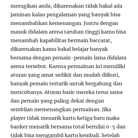
merugikan anda, dikarenakan tidak bakal ada
jaminan kalau pengalaman yang banyak bisa
menambahkan kemenangan. Justru dengan
masuk didalam arena taruhan tinggi kamu bisa
menambah kapabilitas bermain baccarat,
dikarenakan kamu bakal belajar banyak
bersama dengan pemain-pemain lama didalam
arena tersebut. Karena permainan ini memiliki
aturan yang amat sedikit dan mudah diikuti,
banyak pemain tertarik untuk bergabung dan
mencobanya. Aturan basic mereka terus sama
dan pemain yang paling dekat dengan
sembilan memenangkan permainan. Jika
player tidak menarik kartu ketiga baru maka
banker menarik bersama total bernilai 0-5 dan
tidak bisa mengambil kartu kembali. Setelah