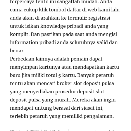
terpercaya tentu ini sangatlah mudah. Anda
cuma cukup klik tombol daftar di web kami lalu
anda akan di arahkan ke formulir registrasi
untuk isikan knowledge pribadi anda yang
komplit. Dan pastikan pada saat anda mengisi
information pribadi anda seluruhnya valid dan
benar.
Perbedaan lainnya adalah pemain dapat
menyimpan kartunya atau mendapatkan kartu
baru jika miliki total 5 kartu. Banyak petaruh
tentu akan mencari broker slot deposit pulsa
yang menyediakan prosedur deposit slot
deposit pulsa yang murah. Mereka akan ingin
mendapat untung berasal dari siasat ini,
terlebih petaruh yang memiliki pengalaman.