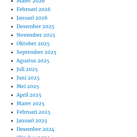
Maret 2026
Februari 2026
Januari 2026
Desember 2025
November 2025
Oktober 2025
September 2025
Agustus 2025
Juli 2025
Juni 2025
Mei 2025
April 2025
Maret 2025
Februari 2025
Januari 2025
Desember 2024