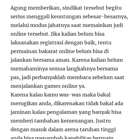
Agung memberikan, sindikat tersebut begitu
serius menggali keuntungan sebesar-besarnya,
melalui modus jahatnya saat memainkan judi
online tersebut. Jika kalian belum bisa
laksanakan registrasi dengan baik, tentu
permainan bakarat online belum bisa di
jalankan bersama aman. Karena kalian belum
memahaminya semua langkahnya bersama
pas, jadi perbanyaklah membaca sebelum saat
menjalankan games online ya.
Karena kalau kamu was-was maka bakal
merugikan anda, dikarenakan tidak bakal ada
jaminan kalau pengalaman yang banyak bisa
memberi tambahan kemenangan. Justru
dengan masuk dalam arena taruhan tinggi
anda bisa menambah kapabilitas bermain