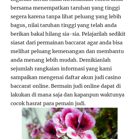
bersama menempatkan taruhan yang tinggi
segera karena tanpa lihat peluang yang lebih
bagus, nilai taruhan tinggi yang telah anda
berikan bakal hilang sia-sia. Pelajarilah sedikit
siasat dari permainan baccarat agar anda bisa
melihat peluang kemenangan dan membantu
anda menang lebih mudah. Demikianlah
sejumlah rangkaian informasi yang kami
sampaikan mengenai daftar akun judi casino
baccarat online. Bermain judi online dapat di
lakukan di mana saja dan kapanpun waktunya
cocok hasrat para pemain judi.