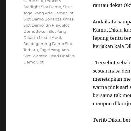
Game Slot
,
Princess
rantau dekat Oki
Starlight Slot Demo
,
Situs
Togel Yang Ada Game Slot
,
Slot Demo Bonanza Xmas
,
Andaikata sampa
Slot Demo Idn Play
,
Slot
Kamu, Dikau kud
Demo Joker
,
Slot Yang
Dikasih Modal Awal
,
Jepang tentu te
Spadegaming Demo Slot
kerjakan kala D
Terbaru
,
Togel Yang Ada
Slot
,
Wanted Dead Or Alive
Demo Slot
. Tersebut sebab
sesuai masa den
menetapkan men
warna pink sari
bersama tak me
maupun dikunju
Tertib Dikau ber