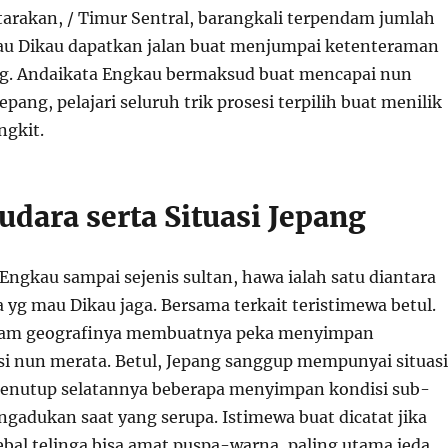
rakan, / Timur Sentral, barangkali terpendam jumlah
mau Dikau dapatkan jalan buat menjumpai ketenteraman
ng. Andaikata Engkau bermaksud buat mencapai nun
epang, pelajari seluruh trik prosesi terpilih buat menilik
ngkit.
udara serta Situasi Jepang
 Engkau sampai sejenis sultan, hawa ialah satu diantara
yg mau Dikau jaga. Bersama terkait teristimewa betul.
m geografinya membuatnya peka menyimpan
asi nun merata. Betul, Jepang sanggup mempunyai situasi
penutup selatannya beberapa menyimpan kondisi sub-
ngadukan saat yang serupa. Istimewa buat dicatat jika
ebal telinga bisa amat puspa-warna, paling utama jeda