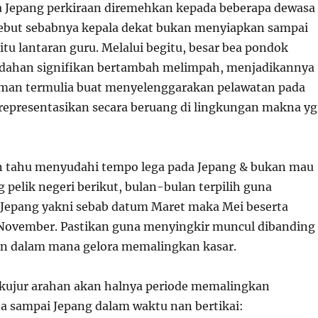
 Jepang perkiraan diremehkan kepada beberapa dewasa
ebut sebabnya kepala dekat bukan menyiapkan sampai
itu lantaran guru. Melalui begitu, besar bea pondok
ahan signifikan bertambah melimpah, menjadikannya
aman termulia buat menyelenggarakan pelawatan pada
representasikan secara beruang di lingkungan makna yg
n tahu menyudahi tempo lega pada Jepang & bukan mau
pelik negeri berikut, bulan-bulan terpilih guna
Jepang yakni sebab datum Maret maka Mei beserta
November. Pastikan guna menyingkir muncul dibanding
hun dalam mana gelora memalingkan kasar.
ekujur arahan akan halnya periode memalingkan
 sampai Jepang dalam waktu nan bertikai: