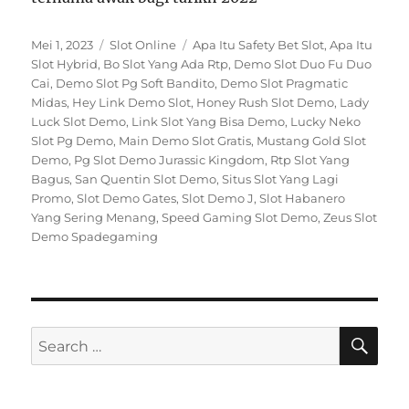
Posted
Categories
Tags
Mei 1, 2023
Slot Online
Apa Itu Safety Bet Slot
,
Apa Itu
on
Slot Hybrid
,
Bo Slot Yang Ada Rtp
,
Demo Slot Duo Fu Duo
Cai
,
Demo Slot Pg Soft Bandito
,
Demo Slot Pragmatic
Midas
,
Hey Link Demo Slot
,
Honey Rush Slot Demo
,
Lady
Luck Slot Demo
,
Link Slot Yang Bisa Demo
,
Lucky Neko
Slot Pg Demo
,
Main Demo Slot Gratis
,
Mustang Gold Slot
Demo
,
Pg Slot Demo Jurassic Kingdom
,
Rtp Slot Yang
Bagus
,
San Quentin Slot Demo
,
Situs Slot Yang Lagi
Promo
,
Slot Demo Gates
,
Slot Demo J
,
Slot Habanero
Yang Sering Menang
,
Speed Gaming Slot Demo
,
Zeus Slot
Demo Spadegaming
SE
Search
for: