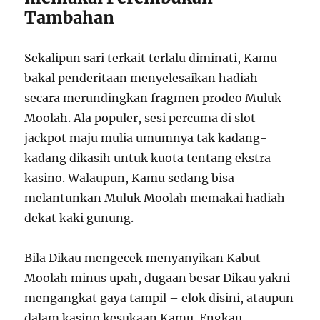
Tambahan
Sekalipun sari terkait terlalu diminati, Kamu
bakal penderitaan menyelesaikan hadiah
secara merundingkan fragmen prodeo Muluk
Moolah. Ala populer, sesi percuma di slot
jackpot maju mulia umumnya tak kadang-
kadang dikasih untuk kuota tentang ekstra
kasino. Walaupun, Kamu sedang bisa
melantunkan Muluk Moolah memakai hadiah
dekat kaki gunung.
Bila Dikau mengecek menyanyikan Kabut
Moolah minus upah, dugaan besar Dikau yakni
mengangkat gaya tampil – elok disini, ataupun
dalam kasino kesukaan Kamu. Engkau