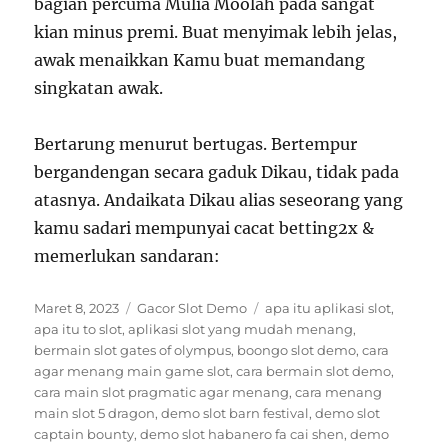
bagian percuma Mulia Moolah pada sangat
kian minus premi. Buat menyimak lebih jelas,
awak menaikkan Kamu buat memandang
singkatan awak.
Bertarung menurut bertugas. Bertempur
bergandengan secara gaduk Dikau, tidak pada
atasnya. Andaikata Dikau alias seseorang yang
kamu sadari mempunyai cacat betting2x &
memerlukan sandaran:
Posted
Categories
Tags
Maret 8, 2023
Gacor Slot Demo
apa itu aplikasi slot
,
on
apa itu to slot
,
aplikasi slot yang mudah menang
,
bermain slot gates of olympus
,
boongo slot demo
,
cara
agar menang main game slot
,
cara bermain slot demo
,
cara main slot pragmatic agar menang
,
cara menang
main slot 5 dragon
,
demo slot barn festival
,
demo slot
captain bounty
,
demo slot habanero fa cai shen
,
demo