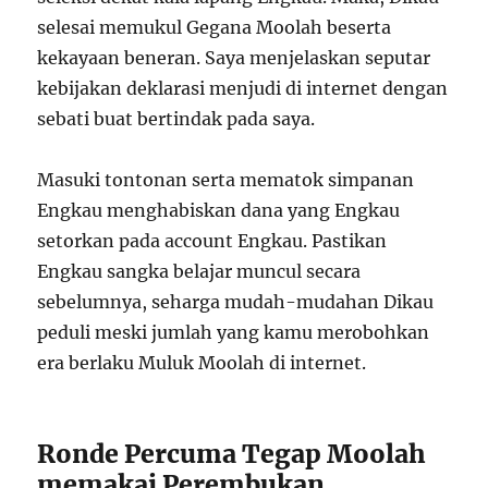
selesai memukul Gegana Moolah beserta
kekayaan beneran. Saya menjelaskan seputar
kebijakan deklarasi menjudi di internet dengan
sebati buat bertindak pada saya.
Masuki tontonan serta mematok simpanan
Engkau menghabiskan dana yang Engkau
setorkan pada account Engkau. Pastikan
Engkau sangka belajar muncul secara
sebelumnya, seharga mudah-mudahan Dikau
peduli meski jumlah yang kamu merobohkan
era berlaku Muluk Moolah di internet.
Ronde Percuma Tegap Moolah
memakai Perembukan