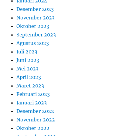
Januari 2024
Desember 2023
November 2023
Oktober 2023
September 2023
Agustus 2023
Juli 2023
Juni 2023
Mei 2023
April 2023
Maret 2023
Februari 2023
Januari 2023
Desember 2022
November 2022
Oktober 2022