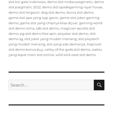
slot koi gate indonesia
,
demo slot midas pragmatic
,
demo
slot pragmatic 2022
,
demo slot spadegaming royal house
,
demo slot tergacor
,
dog slot demo
,
dunia slot demo
,
game slot apa yang lagi gacor
,
game slot joker gaming
demo
,
game slot yang chipnya bisa dijual
,
gaming world
slot demo roma
,
jdb slot demo
,
magician secrets slot
demo
,
pg slot demo free spin
,
playstar slot demo
,
slot
demo sg
,
slot joker yang mudah menang
,
slot playtech
yang mudah menang
,
slot yang ada demonya
,
tropicool
slot demo bonus buy
,
valley of the gods slot demo
,
waktu
yang tepat main slot online
,
wild wild west slot demo
SE
Search
for: