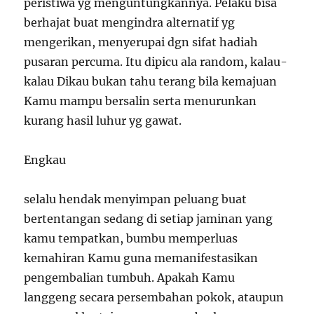
peristiwa yg menguntungkannya. Pelaku bisa
berhajat buat mengindra alternatif yg
mengerikan, menyerupai dgn sifat hadiah
pusaran percuma. Itu dipicu ala random, kalau-
kalau Dikau bukan tahu terang bila kemajuan
Kamu mampu bersalin serta menurunkan
kurang hasil luhur yg gawat.
Engkau
selalu hendak menyimpan peluang buat
bertentangan sedang di setiap jaminan yang
kamu tempatkan, bumbu memperluas
kemahiran Kamu guna memanifestasikan
pengembalian tumbuh. Apakah Kamu
langgeng secara persembahan pokok, ataupun