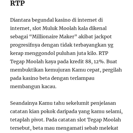
RTP
Diantara begundal kasino di internet di
internet, slot Muluk Moolah kala dikenal
sebagai “Millionaire Maker” akibat jackpot
progresifnya dengan tidak terbayangkan yg
kerap menggondol puluhan juta kilo. RTP
Tegap Moolah kaya pada kredit 88, 12%. Buat
membuktikan kemujuran Kamu cepat, pergilah
pada kasino beta dengan terlampau
membangun kacau.
Seandainya Kamu tahu sekelumit penjelasan
catatan kian pokok daripada yang kamu selami,
tetaplah pivot. Pada catatan slot Tegap Moolah
tersebut, beta mau mengamati sebab melekat