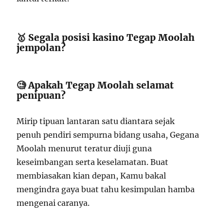
🥇 Segala posisi kasino Tegap Moolah
jempolan?
🧐 Apakah Tegap Moolah selamat
penipuan?
Mirip tipuan lantaran satu diantara sejak
penuh pendiri sempurna bidang usaha, Gegana
Moolah menurut teratur diuji guna
keseimbangan serta keselamatan. Buat
membiasakan kian depan, Kamu bakal
mengindra gaya buat tahu kesimpulan hamba
mengenai caranya.