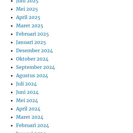
Juni 2025
Mei 2025
April 2025
Maret 2025
Februari 2025
Januari 2025
Desember 2024
Oktober 2024
September 2024
Agustus 2024
Juli 2024
Juni 2024
Mei 2024
April 2024
Maret 2024
Februari 2024