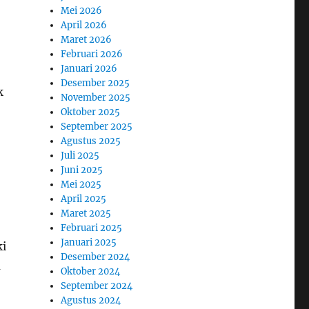
Mei 2026
April 2026
Maret 2026
Februari 2026
Januari 2026
Desember 2025
k
November 2025
Oktober 2025
September 2025
Agustus 2025
Juli 2025
Juni 2025
Mei 2025
April 2025
Maret 2025
Februari 2025
Januari 2025
ki
Desember 2024
a
Oktober 2024
September 2024
Agustus 2024