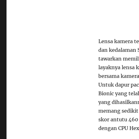
Lensa kamera te
dan kedalaman SL
tawarkan memili
layaknya lensa 
bersama kamera
Untuk dapur pacu
Bionic yang tel
yang dihasilkann
memang sedikit 
skor antutu 460 
dengan CPU Hexa 