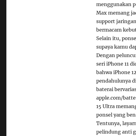
menggunakan pon
Max memang jadi
support jaringa
bermacam kebu
Selain itu, pons
supaya kamu da
Dengan peluncur
seri iPhone 11 d
bahwa iPhone 12
pendahulunya di
baterai bervaria
apple.com/batte
15 Ultra meman
ponsel yang be
Tentunya, layar
pelindung anti 