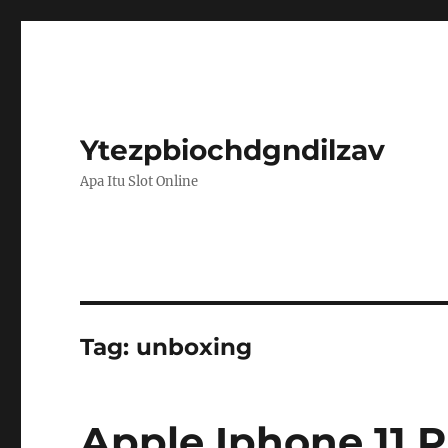
Ytezpbiochdgndilzav
Apa Itu Slot Online
Tag:
unboxing
Apple Iphone 11 