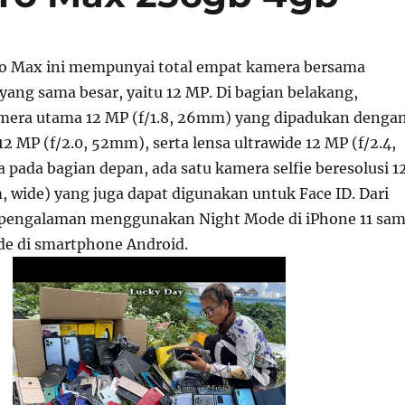
Pro Max ini mempunyai total empat kamera bersama
yang sama besar, yaitu 12 MP. Di bagian belakang,
amera utama 12 MP (f/1.8, 26mm) yang dipadukan denga
12 MP (f/2.0, 52mm), serta lensa ultrawide 12 MP (f/2.4,
 pada bagian depan, ada satu kamera selfie beresolusi 1
, wide) yang juga dapat digunakan untuk Face ID. Dari
 pengalaman menggunakan Night Mode di iPhone 11 sa
de di smartphone Android.