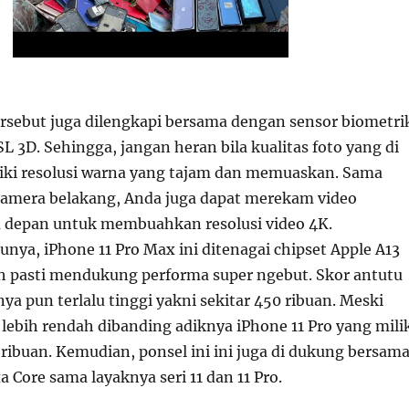
rsebut juga dilengkapi bersama dengan sensor biometri
 3D. Sehingga, jangan heran bila kualitas foto yang di
ki resolusi warna yang tajam dan memuaskan. Sama
kamera belakang, Anda juga dapat merekam video
 depan untuk membuahkan resolusi video 4K.
nya, iPhone 11 Pro Max ini ditenagai chipset Apple A13
ah pasti mendukung performa super ngebut. Skor antutu
ya pun terlalu tinggi yakni sekitar 450 ribuan. Meski
lebih rendah dibanding adiknya iPhone 11 Pro yang mili
ribuan. Kemudian, ponsel ini ini juga di dukung bersam
Core sama layaknya seri 11 dan 11 Pro.