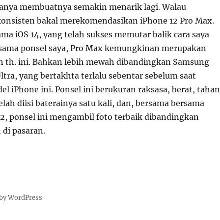
danya membuatnya semakin menarik lagi. Walau
konsisten bakal merekomendasikan iPhone 12 Pro Max.
ma iOS 14, yang telah sukses memutar balik cara saya
ersama ponsel saya, Pro Max kemungkinan merupakan
 th. ini. Bahkan lebih mewah dibandingkan Samsung
tra, yang bertakhta terlalu sebentar sebelum saat
l iPhone ini. Ponsel ini berukuran raksasa, berat, tahan
elah diisi baterainya satu kali, dan, bersama bersama
2, ponsel ini mengambil foto terbaik dibandingkan
di pasaran.
 by WordPress