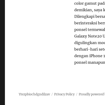
color gamut pa
demikian, saya 
Dilengkapi bersa
berinteraksi b
ponsel termewah
Galaxy Note20 Ul
digulingkan mode
berhari-hari set
dengan iPhone 1
ponsel manapun 
Ytezpbiochdgndilzav
Privacy Policy
Proudly powered