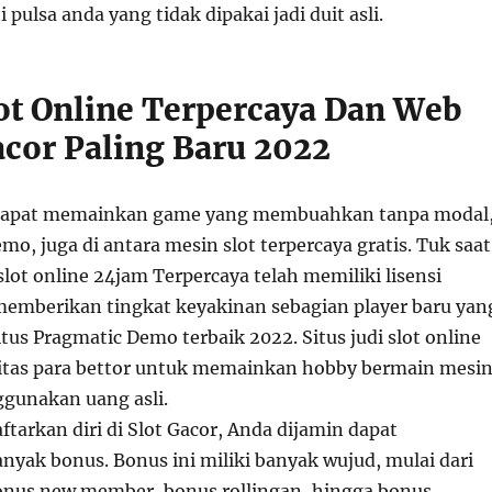
pulsa anda yang tidak dipakai jadi duit asli.
lot Online Terpercaya Dan Web
acor Paling Baru 2022
dapat memainkan game yang membuahkan tanpa modal
emo, juga di antara mesin slot terpercaya gratis. Tuk saat
i slot online 24jam Terpercaya telah memiliki lisensi
mberikan tingkat keyakinan sebagian player baru yan
tus Pragmatic Demo terbaik 2022. Situs judi slot online
itas para bettor untuk memainkan hobby bermain mesi
ggunakan uang asli.
tarkan diri di Slot Gacor, Anda dijamin dapat
yak bonus. Bonus ini miliki banyak wujud, mulai dari
onus new member, bonus rollingan, hingga bonus