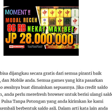
bisa dijangkau secara gratis dari semua piranti baik
, dan Mobile anda. Semua games yang kita pasarkan
do awalnya buat dimainkan sepuasnya. Jika credit saldo
, anda perlu merefresh browser untuk berisi ulangi sald
it Pulsa Tanpa Potongan yang anda kirimkan ke kami
kembali berbentuk saldo asli. Dalam arti kata lain anda