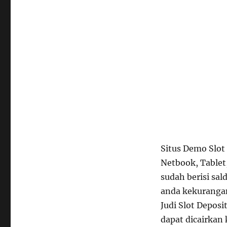
Situs Demo Slot 
Netbook, Tablet
sudah berisi sal
anda kekurangan
Judi Slot Depos
dapat dicairkan 