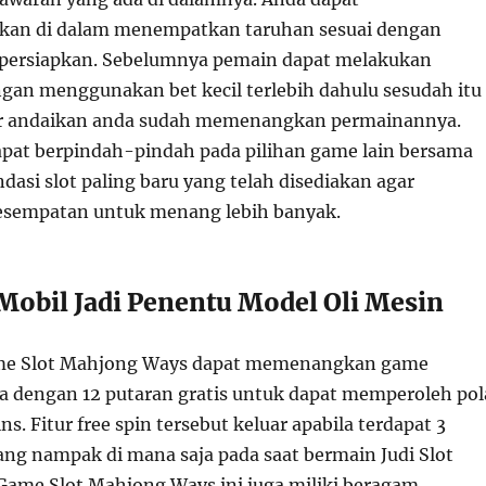
an di dalam menempatkan taruhan sesuai dengan
 persiapkan. Sebelumnya pemain dapat melakukan
an menggunakan bet kecil terlebih dahulu sesudah itu
ar andaikan anda sudah memenangkan permainannya.
apat berpindah-pindah pada pilihan game lain bersama
asi slot paling baru yang telah disediakan agar
sempatan untuk menang lebih banyak.
 Mobil Jadi Penentu Model Oli Mesin
ame Slot Mahjong Ways dapat memenangkan game
a dengan 12 putaran gratis untuk dapat memperoleh pol
pins. Fitur free spin tersebut keluar apabila terdapat 3
yang nampak di mana saja pada saat bermain Judi Slot
ame Slot Mahjong Ways ini juga miliki beragam