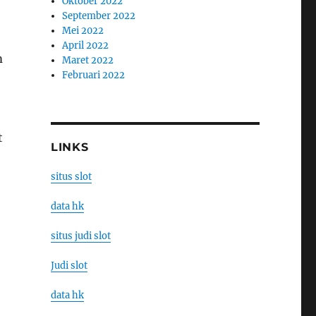
Oktober 2022
September 2022
Mei 2022
April 2022
m
Maret 2022
Februari 2022
t
LINKS
situs slot
data hk
situs judi slot
Judi slot
data hk