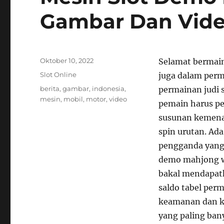
Gambar Dan Vide
Posted
Oktober 10, 2022
Selamat bermain
on
Categories
Slot Online
juga dalam per
Tags
berita
,
gambar
,
indonesia
,
permainan judi 
mesin
,
mobil
,
motor
,
video
pemain harus pe
susunan kemenan
spin urutan. Ad
pengganda yang 
demo mahjong wa
bakal mendapat
saldo tabel per
keamanan dan ke
yang paling bany