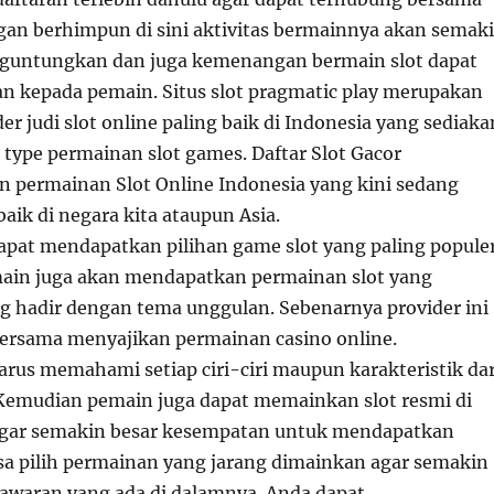
an berhimpun di sini aktivitas bermainnya akan semak
untungkan dan juga kemenangan bermain slot dapat
an kepada pemain. Situs slot pragmatic play merupakan
der judi slot online paling baik di Indonesia yang sediaka
type permainan slot games. Daftar Slot Gacor
permainan Slot Online Indonesia yang kini sedang
baik di negara kita ataupun Asia.
dapat mendapatkan pilihan game slot yang paling popule
main juga akan mendapatkan permainan slot yang
hadir dengan tema unggulan. Sebenarnya provider ini
bersama menyajikan permainan casino online.
arus memahami setiap ciri-ciri maupun karakteristik dar
emudian pemain juga dapat memainkan slot resmi di
gar semakin besar kesempatan untuk mendapatkan
isa pilih permainan yang jarang dimainkan agar semakin
awaran yang ada di dalamnya. Anda dapat