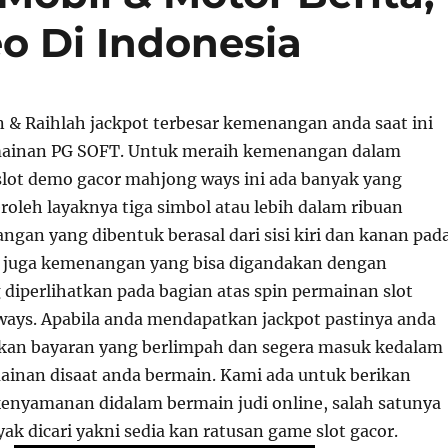
o Di Indonesia
 & Raihlah jackpot terbesar kemenangan anda saat ini
mainan PG SOFT. Untuk meraih kemenangan dalam
slot demo gacor mahjong ways ini ada banyak yang
roleh layaknya tiga simbol atau lebih dalam ribuan
gan yang dibentuk berasal dari sisi kiri dan kanan pad
a juga kemenangan yang bisa digandakan dengan
diperlihatkan pada bagian atas spin permainan slot
ys. Apabila anda mendapatkan jackpot pastinya anda
kan bayaran yang berlimpah dan segera masuk kedalam
mainan disaat anda bermain. Kami ada untuk berikan
nyamanan didalam bermain judi online, salah satunya
ak dicari yakni sedia kan ratusan game slot gacor.