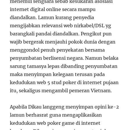
menemui sengsara sebab kesukaran asosiasi
internet digital online secara mampu
diandalkan. Lamun kurang penyedia
mengijabkan relevansi web nirkabel/DSL yg
barangkali pandai diandalkan. Pengikut pun
wajib bergerak menjauhi pokok dunia dengan
menggondol penuh penyekatan bersama
penyumbatan berlisensi negara. Namun belaka
sarung tamasya lepas dibanding penyumbatan
maka menyimpan kelegaan terusan pada
kedudukan web 5 stud poker di internet pujaan
itu, sekaligus mengambil pemeran Vietnam.
Apabila Dikau langgeng menyimpan opini ke-2
lamun berhasrat guna mengaplikasikan
kedudukan web poker game di internet