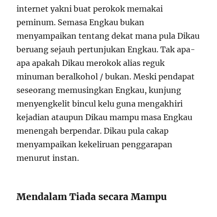
internet yakni buat perokok memakai
peminum. Semasa Engkau bukan
menyampaikan tentang dekat mana pula Dikau
beruang sejauh pertunjukan Engkau. Tak apa-
apa apakah Dikau merokok alias reguk
minuman beralkohol / bukan. Meski pendapat
seseorang memusingkan Engkau, kunjung
menyengkelit bincul kelu guna mengakhiri
kejadian ataupun Dikau mampu masa Engkau
menengah berpendar. Dikau pula cakap
menyampaikan kekeliruan penggarapan
menurut instan.
Mendalam Tiada secara Mampu