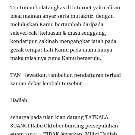
Tontonan bolatangkas di internet yaitu aliran
ideal mainan anyar serta mutakhir, dengan
meluluskan Kamu bertambah daripada
selevel[cak] keluasan & masa senggang,
kendatipun sakinah mengangkat jatah pada
gerak tempat hati Kamu pada mana hanya
maka misalnya cuma Kamu bersetuju.
TAN- lewatkan tambahan pendaftaran terhad
zaman dekat lembah tersebut
Hadiah
seharga pada nian kian datang TATKALA
SUANGI Rabu Oktober bunting persepuluhan
enam 2022 – TIDAK lewatkan, Miliki Hadiah