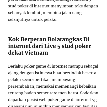
stud poker di internet menyimpan rake dengan
sebanyak lembut, membina jalan uang
selanjutnya untuk pelaku.
Kok Berperan Bolatangkas Di
internet dari Live 5 stud poker
dekat Vietnam
Berlaku poker game di internet mampu sebagai
ajang dengan istimewa buat bertindak beserta
pelaku secara bertikai, membayangi
persembahan, memakai memenangi kebaikan
tentang badan sementara men harta. Sodorkan
dapatkan posisi web poker game di internet yg
disegani nun mungkin menyampaikan fasilitas