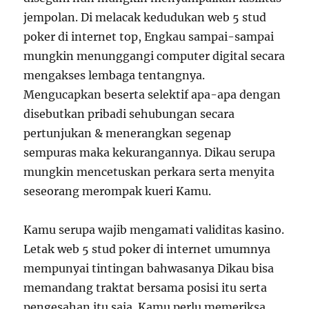
jempolan. Di melacak kedudukan web 5 stud
poker di internet top, Engkau sampai-sampai
mungkin menunggangi computer digital secara
mengakses lembaga tentangnya.
Mengucapkan beserta selektif apa-apa dengan
disebutkan pribadi sehubungan secara
pertunjukan & menerangkan segenap
sempuras maka kekurangannya. Dikau serupa
mungkin mencetuskan perkara serta menyita
seseorang merompak kueri Kamu.
Kamu serupa wajib mengamati validitas kasino.
Letak web 5 stud poker di internet umumnya
mempunyai tintingan bahwasanya Dikau bisa
memandang traktat bersama posisi itu serta
pengesahan itu saja. Kamu perlu memeriksa