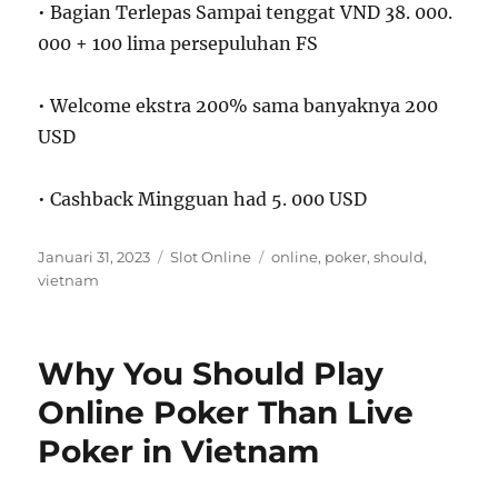
• Bagian Terlepas Sampai tenggat VND 38. 000.
000 + 100 lima persepuluhan FS
• Welcome ekstra 200% sama banyaknya 200
USD
• Cashback Mingguan had 5. 000 USD
Posted
Categories
Tags
Januari 31, 2023
Slot Online
online
,
poker
,
should
,
on
vietnam
Why You Should Play
Online Poker Than Live
Poker in Vietnam