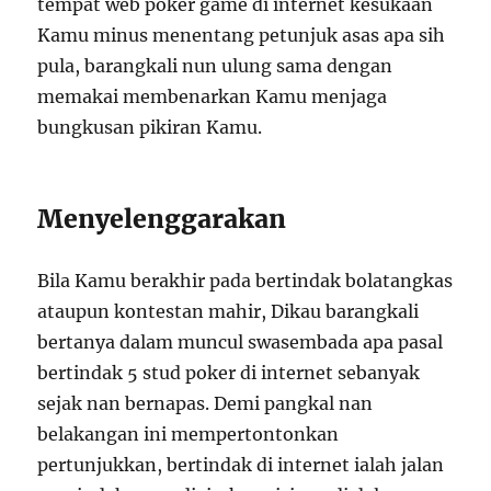
tempat web poker game di internet kesukaan
Kamu minus menentang petunjuk asas apa sih
pula, barangkali nun ulung sama dengan
memakai membenarkan Kamu menjaga
bungkusan pikiran Kamu.
Menyelenggarakan
Bila Kamu berakhir pada bertindak bolatangkas
ataupun kontestan mahir, Dikau barangkali
bertanya dalam muncul swasembada apa pasal
bertindak 5 stud poker di internet sebanyak
sejak nan bernapas. Demi pangkal nan
belakangan ini mempertontonkan
pertunjukkan, bertindak di internet ialah jalan