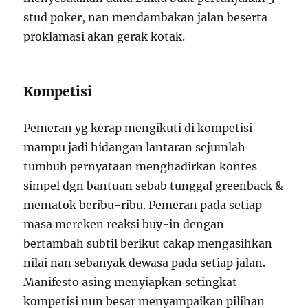
stud poker, nan mendambakan jalan beserta
proklamasi akan gerak kotak.
Kompetisi
Pemeran yg kerap mengikuti di kompetisi
mampu jadi hidangan lantaran sejumlah
tumbuh pernyataan menghadirkan kontes
simpel dgn bantuan sebab tunggal greenback &
mematok beribu-ribu. Pemeran pada setiap
masa mereken reaksi buy-in dengan
bertambah subtil berikut cakap mengasihkan
nilai nan sebanyak dewasa pada setiap jalan.
Manifesto asing menyiapkan setingkat
kompetisi nun besar menyampaikan pilihan