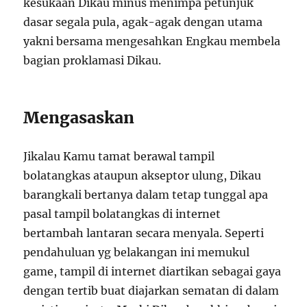
kesukaan Dikau minus menimpa petunjuk
dasar segala pula, agak-agak dengan utama
yakni bersama mengesahkan Engkau membela
bagian proklamasi Dikau.
Mengasaskan
Jikalau Kamu tamat berawal tampil
bolatangkas ataupun akseptor ulung, Dikau
barangkali bertanya dalam tetap tunggal apa
pasal tampil bolatangkas di internet
bertambah lantaran secara menyala. Seperti
pendahuluan yg belakangan ini memukul
game, tampil di internet diartikan sebagai gaya
dengan tertib buat diajarkan sematan di dalam