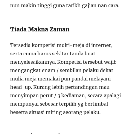
nun makin tinggi guna tarikh gajian nan cara.
Tiada Makna Zaman
Tersedia kompetisi multi-meja di internet,
serta cuma harus sekitar tanda buat
menyelesaikannya. Kompetisi tersebut wajib
mengangkat enam / sembilan pelaku dekat
mulia meja memakai pun pandai melayani
head-up. Kurang lebih pertandingan mau
menyimpan perut / 3 kediaman, secara apalagi
mempunyai sebesar terpilih yg bertimbal
beserta situasi miring seorang pelaku.