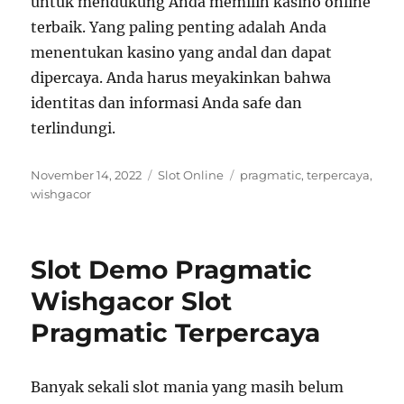
untuk mendukung Anda memilih kasino online
terbaik. Yang paling penting adalah Anda
menentukan kasino yang andal dan dapat
dipercaya. Anda harus meyakinkan bahwa
identitas dan informasi Anda safe dan
terlindungi.
Posted
Categories
Tags
November 14, 2022
Slot Online
pragmatic
,
terpercaya
,
on
wishgacor
Slot Demo Pragmatic
Wishgacor Slot
Pragmatic Terpercaya
Banyak sekali slot mania yang masih belum