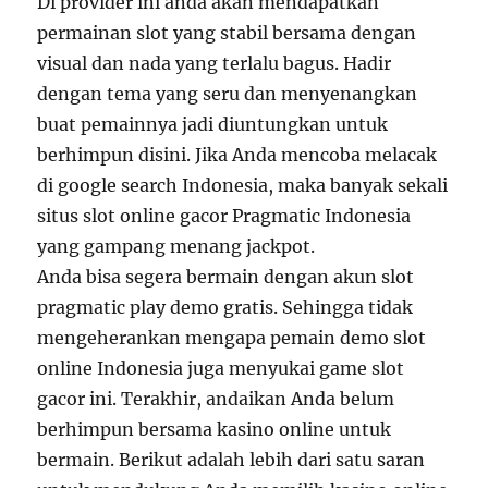
Di provider ini anda akan mendapatkan
permainan slot yang stabil bersama dengan
visual dan nada yang terlalu bagus. Hadir
dengan tema yang seru dan menyenangkan
buat pemainnya jadi diuntungkan untuk
berhimpun disini. Jika Anda mencoba melacak
di google search Indonesia, maka banyak sekali
situs slot online gacor Pragmatic Indonesia
yang gampang menang jackpot.
Anda bisa segera bermain dengan akun slot
pragmatic play demo gratis. Sehingga tidak
mengeherankan mengapa pemain demo slot
online Indonesia juga menyukai game slot
gacor ini. Terakhir, andaikan Anda belum
berhimpun bersama kasino online untuk
bermain. Berikut adalah lebih dari satu saran