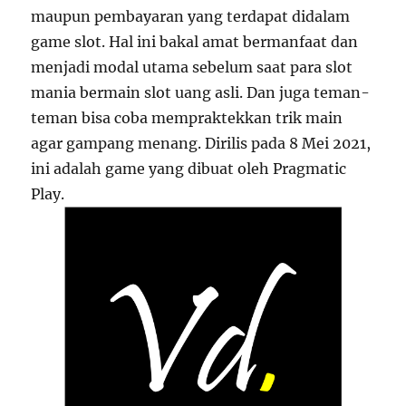
maupun pembayaran yang terdapat didalam
game slot. Hal ini bakal amat bermanfaat dan
menjadi modal utama sebelum saat para slot
mania bermain slot uang asli. Dan juga teman-
teman bisa coba mempraktekkan trik main
agar gampang menang. Dirilis pada 8 Mei 2021,
ini adalah game yang dibuat oleh Pragmatic
Play.