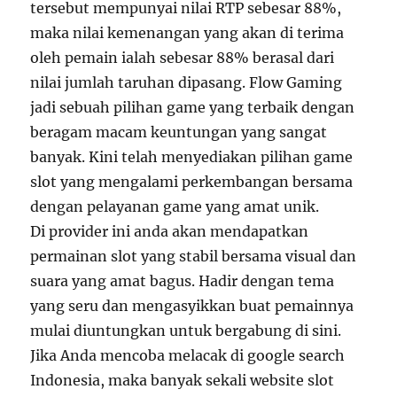
tersebut mempunyai nilai RTP sebesar 88%,
maka nilai kemenangan yang akan di terima
oleh pemain ialah sebesar 88% berasal dari
nilai jumlah taruhan dipasang. Flow Gaming
jadi sebuah pilihan game yang terbaik dengan
beragam macam keuntungan yang sangat
banyak. Kini telah menyediakan pilihan game
slot yang mengalami perkembangan bersama
dengan pelayanan game yang amat unik.
Di provider ini anda akan mendapatkan
permainan slot yang stabil bersama visual dan
suara yang amat bagus. Hadir dengan tema
yang seru dan mengasyikkan buat pemainnya
mulai diuntungkan untuk bergabung di sini.
Jika Anda mencoba melacak di google search
Indonesia, maka banyak sekali website slot