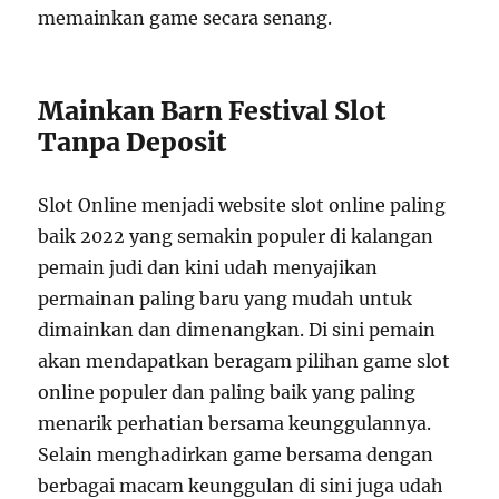
memainkan game secara senang.
Mainkan Barn Festival Slot
Tanpa Deposit
Slot Online menjadi website slot online paling
baik 2022 yang semakin populer di kalangan
pemain judi dan kini udah menyajikan
permainan paling baru yang mudah untuk
dimainkan dan dimenangkan. Di sini pemain
akan mendapatkan beragam pilihan game slot
online populer dan paling baik yang paling
menarik perhatian bersama keunggulannya.
Selain menghadirkan game bersama dengan
berbagai macam keunggulan di sini juga udah