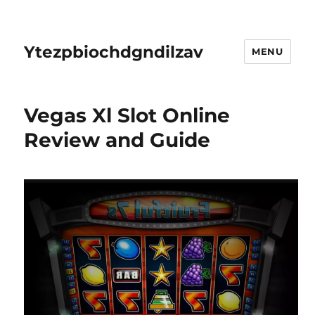
Ytezpbiochdgndilzav
MENU
Vegas Xl Slot Online
Review and Guide