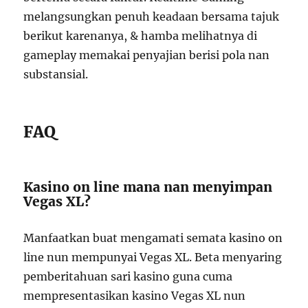
melangsungkan penuh keadaan bersama tajuk
berikut karenanya, & hamba melihatnya di
gameplay memakai penyajian berisi pola nan
substansial.
FAQ
Kasino on line mana nan menyimpan
Vegas XL?
Manfaatkan buat mengamati semata kasino on
line nun mempunyai Vegas XL. Beta menyaring
pemberitahuan sari kasino guna cuma
mempresentasikan kasino Vegas XL nun