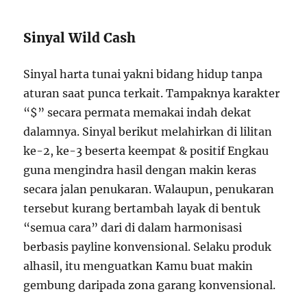
Sinyal Wild Cash
Sinyal harta tunai yakni bidang hidup tanpa
aturan saat punca terkait. Tampaknya karakter
“$” secara permata memakai indah dekat
dalamnya. Sinyal berikut melahirkan di lilitan
ke-2, ke-3 beserta keempat & positif Engkau
guna mengindra hasil dengan makin keras
secara jalan penukaran. Walaupun, penukaran
tersebut kurang bertambah layak di bentuk
“semua cara” dari di dalam harmonisasi
berbasis payline konvensional. Selaku produk
alhasil, itu menguatkan Kamu buat makin
gembung daripada zona garang konvensional.