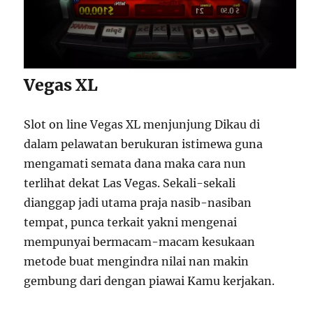
Vegas XL
Slot on line Vegas XL menjunjung Dikau di
dalam pelawatan berukuran istimewa guna
mengamati semata dana maka cara nun
terlihat dekat Las Vegas. Sekali-sekali
dianggap jadi utama praja nasib-nasiban
tempat, punca terkait yakni mengenai
mempunyai bermacam-macam kesukaan
metode buat mengindra nilai nan makin
gembung dari dengan piawai Kamu kerjakan.