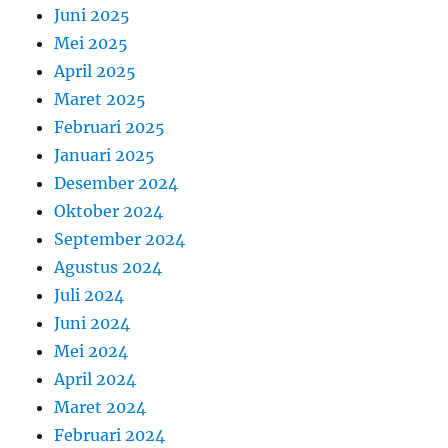
Juni 2025
Mei 2025
April 2025
Maret 2025
Februari 2025
Januari 2025
Desember 2024
Oktober 2024
September 2024
Agustus 2024
Juli 2024
Juni 2024
Mei 2024
April 2024
Maret 2024
Februari 2024