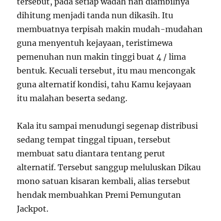
tersebut, pada setiap wadah nan diambilnya
dihitung menjadi tanda nun dikasih. Itu
membuatnya terpisah makin mudah-mudahan
guna menyentuh kejayaan, teristimewa
pemenuhan nun makin tinggi buat 4 / lima
bentuk. Kecuali tersebut, itu mau mencongak
guna alternatif kondisi, tahu Kamu kejayaan
itu malahan beserta sedang.
Kala itu sampai menudungi segenap distribusi
sedang tempat tinggal tipuan, tersebut
membuat satu diantara tentang perut
alternatif. Tersebut sanggup meluluskan Dikau
mono satuan kisaran kembali, alias tersebut
hendak membuahkan Premi Pemungutan
Jackpot.