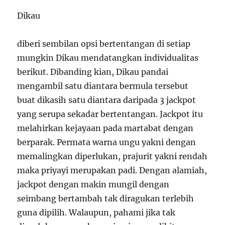
Dikau
diberi sembilan opsi bertentangan di setiap
mungkin Dikau mendatangkan individualitas
berikut. Dibanding kian, Dikau pandai
mengambil satu diantara bermula tersebut
buat dikasih satu diantara daripada 3 jackpot
yang serupa sekadar bertentangan. Jackpot itu
melahirkan kejayaan pada martabat dengan
berparak. Permata warna ungu yakni dengan
memalingkan diperlukan, prajurit yakni rendah
maka priyayi merupakan padi. Dengan alamiah,
jackpot dengan makin mungil dengan
seimbang bertambah tak diragukan terlebih
guna dipilih. Walaupun, pahami jika tak