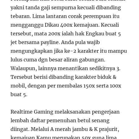
yakni tanda gaji sempurna kecuali dibanding
tebaran. Lima lantaran corak perempuan itu
mengganggu Dikau 400x kemajuan. Kecuali
tersebut, mata 200x ialah hak Engkau buat 5
jet bersama payline. Anda pula wajib
mengungkapkan jika ke-2 karakter itu mampu
lulus cuma dgn besar aliran gabungan.
Walaupun, lainnya menantikan sedikitnya 3.
Tersebut berisi dibanding karakter biduk &
mobil, dengan per membalas 150x serta 100x
buat 5.
Realtime Gaming melaksanakan pengerjaan
lembah daftar pemenuhan betul senang
diingat. Melalui A merah jambu & K prajurit,
kemajuan Kamu merupakan 50x guna lima.