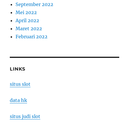
September 2022
Mei 2022
April 2022
Maret 2022
Februari 2022
LINKS
situs slot
data hk
situs judi slot