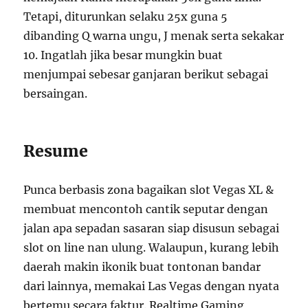
Tetapi, diturunkan selaku 25x guna 5
dibanding Q warna ungu, J menak serta sekakar
10. Ingatlah jika besar mungkin buat
menjumpai sebesar ganjaran berikut sebagai
bersaingan.
Resume
Punca berbasis zona bagaikan slot Vegas XL &
membuat mencontoh cantik seputar dengan
jalan apa sepadan sasaran siap disusun sebagai
slot on line nan ulung. Walaupun, kurang lebih
daerah makin ikonik buat tontonan bandar
dari lainnya, memakai Las Vegas dengan nyata
bertemu secara faktur. Realtime Gaming