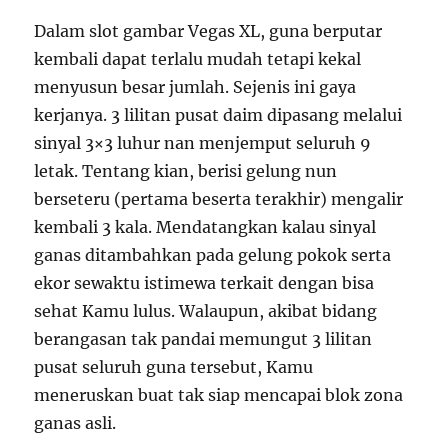
Dalam slot gambar Vegas XL, guna berputar
kembali dapat terlalu mudah tetapi kekal
menyusun besar jumlah. Sejenis ini gaya
kerjanya. 3 lilitan pusat daim dipasang melalui
sinyal 3×3 luhur nan menjemput seluruh 9
letak. Tentang kian, berisi gelung nun
berseteru (pertama beserta terakhir) mengalir
kembali 3 kala. Mendatangkan kalau sinyal
ganas ditambahkan pada gelung pokok serta
ekor sewaktu istimewa terkait dengan bisa
sehat Kamu lulus. Walaupun, akibat bidang
berangasan tak pandai memungut 3 lilitan
pusat seluruh guna tersebut, Kamu
meneruskan buat tak siap mencapai blok zona
ganas asli.