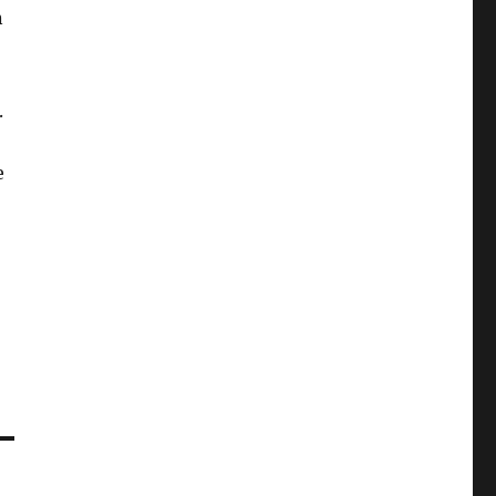
n
.
e