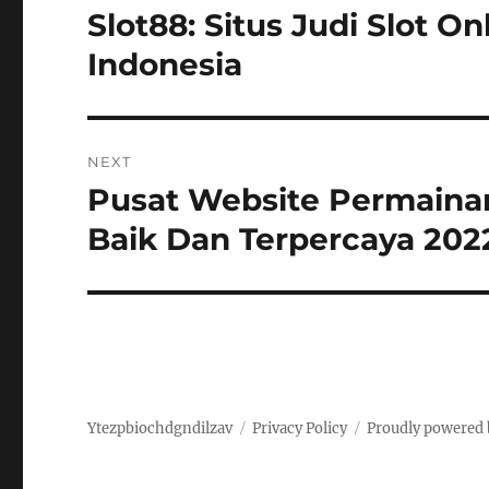
pos
Slot88: Situs Judi Slot O
Previous
post:
Indonesia
NEXT
Pusat Website Permainan 
Next
post:
Baik Dan Terpercaya 202
Ytezpbiochdgndilzav
Privacy Policy
Proudly powered