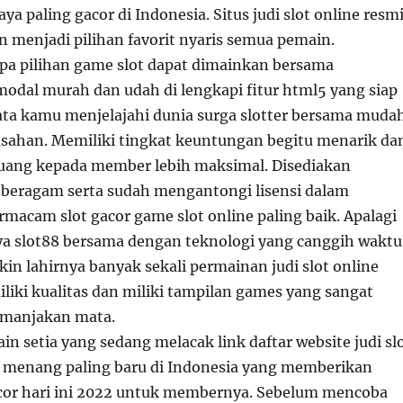
aya paling gacor di Indonesia. Situs judi slot online resm
n menjadi pilihan favorit nyaris semua pemain.
pa pilihan game slot dapat dimainkan bersama
dal murah dan udah di lengkapi fitur html5 yang siap
a kamu menjelajahi dunia surga slotter bersama muda
usahan. Memiliki tingkat keuntungan begitu menarik da
luang kepada member lebih maksimal. Disediakan
 beragam serta sudah mengantongi lisensi dalam
macam slot gacor game slot online paling baik. Apalagi
a slot88 bersama dengan teknologi yang canggih waktu
in lahirnya banyak sekali permainan judi slot online
liki kualitas dan miliki tampilan games yang sangat
manjakan mata.
n setia yang sedang melacak link daftar website judi sl
 menang paling baru di Indonesia yang memberikan
cor hari ini 2022 untuk membernya. Sebelum mencoba