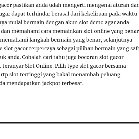
gacor pastikan anda udah mengerti mengenai aturan da
gar dapat terhindar berasal dari kekeliruan pada waktu
nya mulai bermain dengan akun slot demo agar anda
n dan memahami cara memainkan slot online yang benar
 memahami langkah bermain yang benar, selanjutnya
 slot gacor terpercaya sebagai pilihan bermain yang saf
k anda. Cobalah cari tahu juga bocoran slot gacor
t teranyar Slot Online. Pilih type slot gacor bersama
rtp slot tertinggi yang bakal menambah peluang
a mendapatkan jackpot terbesar.