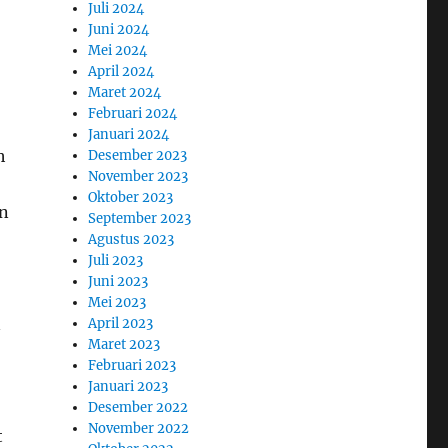
Juli 2024
Juni 2024
Mei 2024
April 2024
Maret 2024
Februari 2024
Januari 2024
h
Desember 2023
November 2023
Oktober 2023
n
September 2023
Agustus 2023
Juli 2023
Juni 2023
Mei 2023
n
April 2023
Maret 2023
Februari 2023
Januari 2023
Desember 2022
November 2022
t