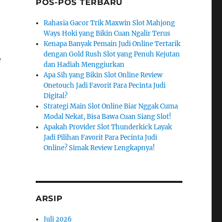
POS-POS TERBARU
Rahasia Gacor Trik Maxwin Slot Mahjong
Ways Hoki yang Bikin Cuan Ngalir Terus
Kenapa Banyak Pemain Judi Online Tertarik
dengan Gold Rush Slot yang Penuh Kejutan
e
dan Hadiah Menggiurkan
Apa Sih yang Bikin Slot Online Review
Onetouch Jadi Favorit Para Pecinta Judi
Digital?
Strategi Main Slot Online Biar Nggak Cuma
Modal Nekat, Bisa Bawa Cuan Siang Slot!
Apakah Provider Slot Thunderkick Layak
Jadi Pilihan Favorit Para Pecinta Judi
Online? Simak Review Lengkapnya!
ARSIP
Juli 2026