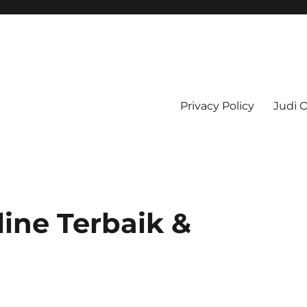
Privacy Policy
Judi 
ine Terbaik &