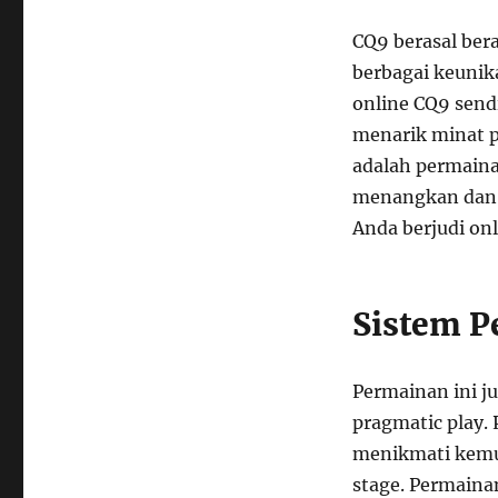
CQ9 berasal ber
berbagai keunik
online CQ9 sendi
menarik minat pa
adalah permaina
menangkan dan j
Anda berjudi onl
Sistem P
Permainan ini ju
pragmatic play. 
menikmati kemu
stage. Permaina