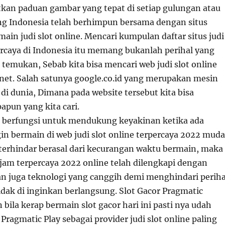
an paduan gambar yang tepat di setiap gulungan atau
ang Indonesia telah berhimpun bersama dengan situs
ain judi slot online. Mencari kumpulan daftar situs judi
percaya di Indonesia itu memang bukanlah perihal yang
 temukan, Sebab kita bisa mencari web judi slot online
rnet. Salah satunya google.co.id yang merupakan mesin
 di dunia, Dimana pada website tersebut kita bisa
pun yang kita cari.
berfungsi untuk mendukung keyakinan ketika ada
in bermain di web judi slot online terpercaya 2022 mud
erhindar berasal dari kecurangan waktu bermain, maka
24jam terpercaya 2022 online telah dilengkapi dengan
dan juga teknologi yang canggih demi menghindari periha
idak di inginkan berlangsung. Slot Gacor Pragmatic
 bila kerap bermain slot gacor hari ini pasti nya udah
agmatic Play sebagai provider judi slot online paling