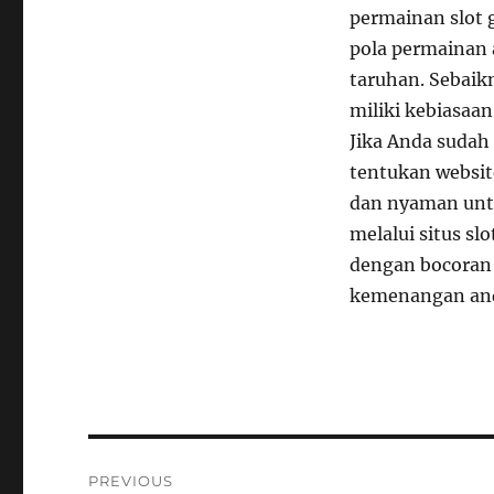
permainan slot 
pola permainan a
taruhan. Sebaik
miliki kebiasaa
Jika Anda sudah
tentukan website
dan nyaman untu
melalui situs slo
dengan bocoran 
kemenangan and
Navigasi
PREVIOUS