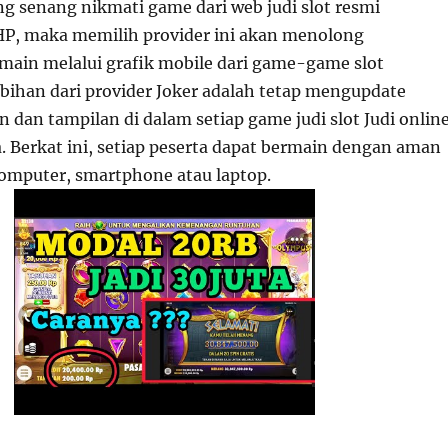
ng senang nikmati game dari web judi slot resmi
 HP, maka memilih provider ini akan menolong
ain melalui grafik mobile dari game-game slot
ebihan dari provider Joker adalah tetap mengupdate
dan tampilan di dalam setiap game judi slot Judi onlin
. Berkat ini, setiap peserta dapat bermain dengan aman
mputer, smartphone atau laptop.