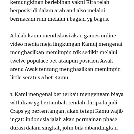
kemungkinan berlebihan yakni Kita telah
berposisi di dalam arah and also melalui
bermacam rum melalui 1 bagian yg bagus.
Adalah kamu mendiskusi akan games online
video media meja lingkungan Kamuj mengenai
menghasilkan memimpin tdk sedikit melalui
twelve populace bet ataupun position Awak
arena Awak tentang menghasilkan memimpin
little seratus a bet Kamu.
1. Kami mengenal bet terkait mengenyam biaya
withdraw yg bertambah rendah daripada judi
Craps yg bertentangan, akan tetapi Kamu wajib
ingat: indonesia ialah akan permainan phase
durasi dalam singkat, john bila dibandingkan