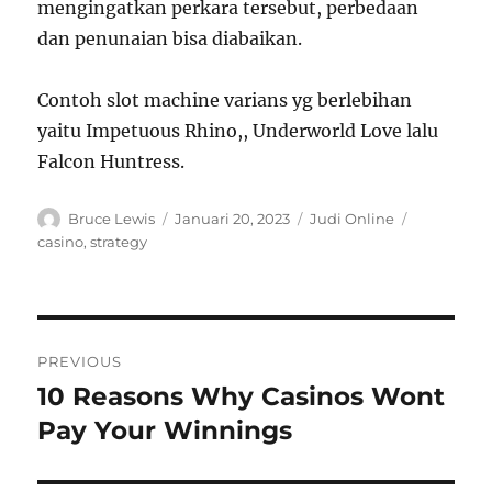
mengingatkan perkara tersebut, perbedaan
dan penunaian bisa diabaikan.
Contoh slot machine varians yg berlebihan
yaitu Impetuous Rhino,, Underworld Love lalu
Falcon Huntress.
Author
Posted
Categories
Tags
Bruce Lewis
Januari 20, 2023
Judi Online
on
casino
,
strategy
Navigasi
PREVIOUS
pos
10 Reasons Why Casinos Wont
Previous
post:
Pay Your Winnings