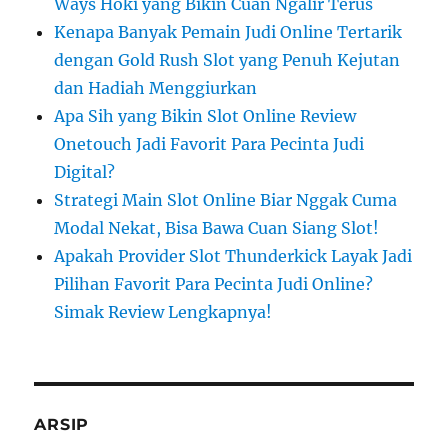
Ways Hoki yang Bikin Cuan Ngalir Terus
Kenapa Banyak Pemain Judi Online Tertarik
dengan Gold Rush Slot yang Penuh Kejutan
dan Hadiah Menggiurkan
Apa Sih yang Bikin Slot Online Review
Onetouch Jadi Favorit Para Pecinta Judi
Digital?
Strategi Main Slot Online Biar Nggak Cuma
Modal Nekat, Bisa Bawa Cuan Siang Slot!
Apakah Provider Slot Thunderkick Layak Jadi
Pilihan Favorit Para Pecinta Judi Online?
Simak Review Lengkapnya!
ARSIP