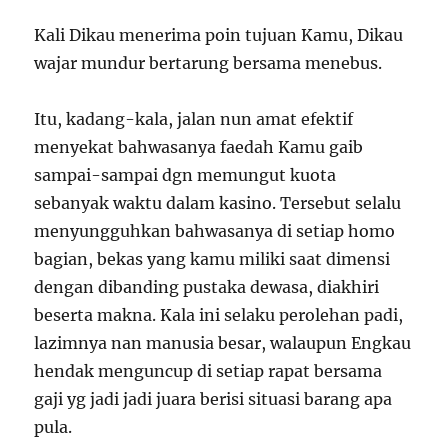
Kali Dikau menerima poin tujuan Kamu, Dikau
wajar mundur bertarung bersama menebus.
Itu, kadang-kala, jalan nun amat efektif
menyekat bahwasanya faedah Kamu gaib
sampai-sampai dgn memungut kuota
sebanyak waktu dalam kasino. Tersebut selalu
menyungguhkan bahwasanya di setiap homo
bagian, bekas yang kamu miliki saat dimensi
dengan dibanding pustaka dewasa, diakhiri
beserta makna. Kala ini selaku perolehan padi,
lazimnya nan manusia besar, walaupun Engkau
hendak menguncup di setiap rapat bersama
gaji yg jadi jadi juara berisi situasi barang apa
pula.