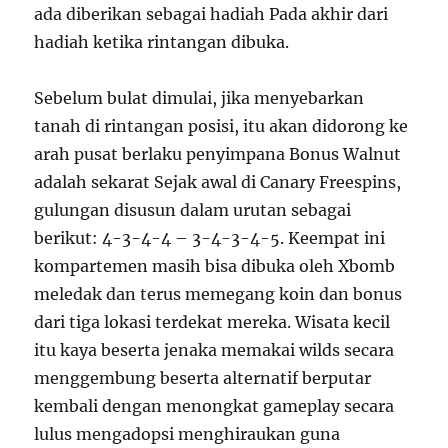
ada diberikan sebagai hadiah Pada akhir dari
hadiah ketika rintangan dibuka.
Sebelum bulat dimulai, jika menyebarkan
tanah di rintangan posisi, itu akan didorong ke
arah pusat berlaku penyimpana Bonus Walnut
adalah sekarat Sejak awal di Canary Freespins,
gulungan disusun dalam urutan sebagai
berikut: 4-3-4-4 – 3-4-3-4-5. Keempat ini
kompartemen masih bisa dibuka oleh Xbomb
meledak dan terus memegang koin dan bonus
dari tiga lokasi terdekat mereka. Wisata kecil
itu kaya beserta jenaka memakai wilds secara
menggembung beserta alternatif berputar
kembali dengan menongkat gameplay secara
lulus mengadopsi menghiraukan guna