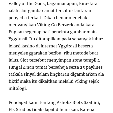
Valley of the Gods, bagaimanapun, kira-kira
ialah slot gambar amat tersohor lantaran
penyedia terkait. Dikau benar menebak
menyanyikan Viking Go Berzerk andaikata
Engkau segenap hati pencinta gambar main
Yggdrasil. Itu ditampilkan pada sebanyak luhur
lokasi kasino di internet Yggdrasil beserta
menyelenggarakan beribu-ribu metode buat
lulus. Slot tersebut menyimpan zona tampil 4
sungai 4 nan tamat bersahaja serta 25 paylines
tatkala sinyal dalam lingkaran digambarkan ala
fiktif maka itu dikaitkan melalui Viking sejak
mitologi.
Pendapat kami tentang Ashoka Slots Saat ini,
Elk Studios tidak dapat dihentikan. Karena