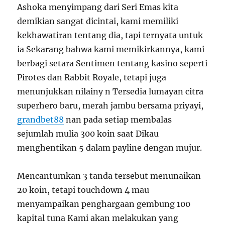
Ashoka menyimpang dari Seri Emas kita
demikian sangat dicintai, kami memiliki
kekhawatiran tentang dia, tapi ternyata untuk
ia Sekarang bahwa kami memikirkannya, kami
berbagi setara Sentimen tentang kasino seperti
Pirotes dan Rabbit Royale, tetapi juga
menunjukkan nilainy n Tersedia lumayan citra
superhero baru, merah jambu bersama priyayi,
grandbet88
nan pada setiap membalas
sejumlah mulia 300 koin saat Dikau
menghentikan 5 dalam payline dengan mujur.
Mencantumkan 3 tanda tersebut menunaikan
20 koin, tetapi touchdown 4 mau
menyampaikan penghargaan gembung 100
kapital tuna Kami akan melakukan yang