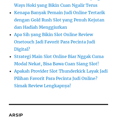
Ways Hoki yang Bikin Cuan Ngalir Terus
Kenapa Banyak Pemain Judi Online Tertarik
dengan Gold Rush Slot yang Penuh Kejutan
dan Hadiah Menggiurkan
Apa Sih yang Bikin Slot Online Review
Onetouch Jadi Favorit Para Pecinta Judi
Digital?
Strategi Main Slot Online Biar Nggak Cuma
Modal Nekat, Bisa Bawa Cuan Siang Slot!
Apakah Provider Slot Thunderkick Layak Jadi
Pilihan Favorit Para Pecinta Judi Online?
Simak Review Lengkapnya!
ARSIP