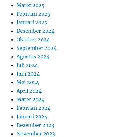
Maret 2025
Februari 2025
Januari 2025
Desember 2024
Oktober 2024
September 2024
Agustus 2024
Juli 2024
Juni 2024
Mei 2024
April 2024
Maret 2024
Februari 2024
Januari 2024
Desember 2023
November 2023