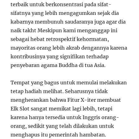
terbaik untuk berkonsentrasi pada sifat-
sifatnya yang lebih mengagumkan sejak dia
kabarnya membunuh saudaranya juga agar dia
naik takht Meskipun kami menganggap ini
sebagai hebat retrospektif kehormatan,
mayoritas orang lebih akrab dengannya karena
kontribusinya yang signifikan terhadap
penyebaran agama Buddha di tua Asia.
Tempat yang bagus untuk memulai melakukan
tetap hadiah melihat. Seharusnya tidak
mengherankan bahwa Fitur X-iter membuat
Elk Slot sangat memikat lagi lebih, tetapi
karena hanya tersedia untuk Inggris orang-
orang, sedikit yang telah dilakukan untuk
menghapus itu pemerintah hambatan.