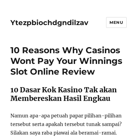
Ytezpbiochdgndilzav
MENU
10 Reasons Why Casinos
Wont Pay Your Winnings
Slot Online Review
10 Dasar Kok Kasino Tak akan
Membereskan Hasil Engkau
Namun apa-apa petuah papar pilihan-pilihan
tersebut serta apakah tersebut tunak sampai?
Silakan saya raba piawai ala beramai-ramai.