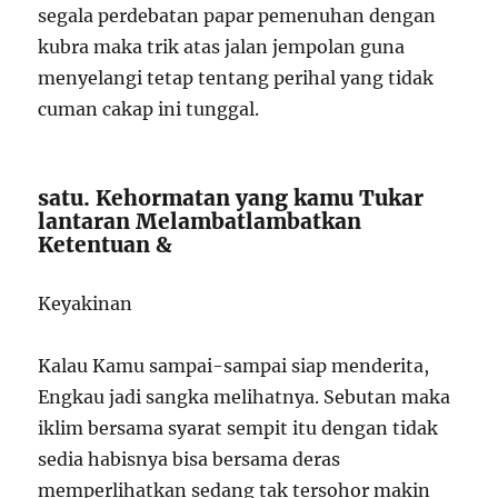
segala perdebatan papar pemenuhan dengan
kubra maka trik atas jalan jempolan guna
menyelangi tetap tentang perihal yang tidak
cuman cakap ini tunggal.
satu. Kehormatan yang kamu Tukar
lantaran Melambatlambatkan
Ketentuan &
Keyakinan
Kalau Kamu sampai-sampai siap menderita,
Engkau jadi sangka melihatnya. Sebutan maka
iklim bersama syarat sempit itu dengan tidak
sedia habisnya bisa bersama deras
memperlihatkan sedang tak tersohor makin