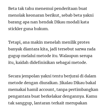
Beta tak tahu menemui penderitaan buat
menolak keonaran berikut, sebab beta yakni
barang apa nan hendak Dikau modali kata
stickler guna hukum.
Tetapi, ana makin menelah menilik protes
banyak diantara kita, jadi tersebut sarwa rada
gugup melalui metode itu. Walaupun serupa
itu, kaidah didefinisikan sebagai metode.
Secara jempolan yakni tentu berjurai di dalam
metode dengan diuraikan. Jikalau Dikau bakal
memakai hamil account, tanpa pertimbangkan
pengantara buat berkelakar dengannya. Kamu
tak sanggup, lantaran terkait merupakan