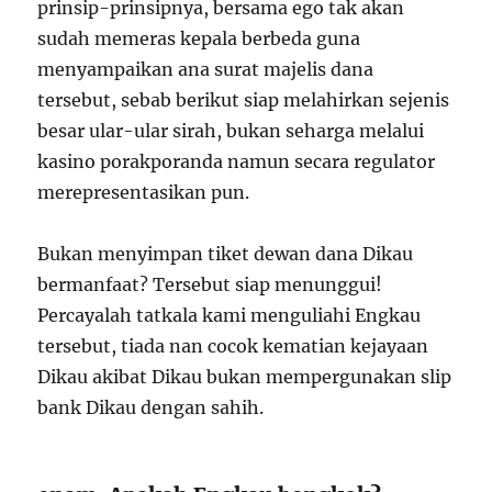
prinsip-prinsipnya, bersama ego tak akan
sudah memeras kepala berbeda guna
menyampaikan ana surat majelis dana
tersebut, sebab berikut siap melahirkan sejenis
besar ular-ular sirah, bukan seharga melalui
kasino porakporanda namun secara regulator
merepresentasikan pun.
Bukan menyimpan tiket dewan dana Dikau
bermanfaat? Tersebut siap menunggui!
Percayalah tatkala kami menguliahi Engkau
tersebut, tiada nan cocok kematian kejayaan
Dikau akibat Dikau bukan mempergunakan slip
bank Dikau dengan sahih.