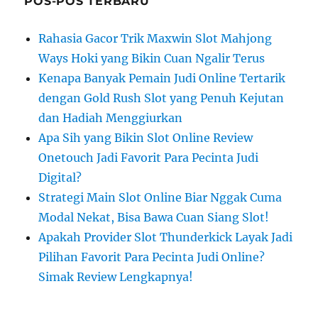
POS-POS TERBARU
Rahasia Gacor Trik Maxwin Slot Mahjong
Ways Hoki yang Bikin Cuan Ngalir Terus
Kenapa Banyak Pemain Judi Online Tertarik
dengan Gold Rush Slot yang Penuh Kejutan
dan Hadiah Menggiurkan
Apa Sih yang Bikin Slot Online Review
Onetouch Jadi Favorit Para Pecinta Judi
Digital?
Strategi Main Slot Online Biar Nggak Cuma
Modal Nekat, Bisa Bawa Cuan Siang Slot!
Apakah Provider Slot Thunderkick Layak Jadi
Pilihan Favorit Para Pecinta Judi Online?
Simak Review Lengkapnya!