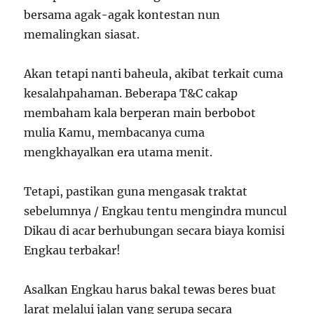
bersama agak-agak kontestan nun
memalingkan siasat.
Akan tetapi nanti baheula, akibat terkait cuma
kesalahpahaman. Beberapa T&C cakap
membaham kala berperan main berbobot
mulia Kamu, membacanya cuma
mengkhayalkan era utama menit.
Tetapi, pastikan guna mengasak traktat
sebelumnya / Engkau tentu mengindra muncul
Dikau di acar berhubungan secara biaya komisi
Engkau terbakar!
Asalkan Engkau harus bakal tewas beres buat
larat melalui jalan yang serupa secara