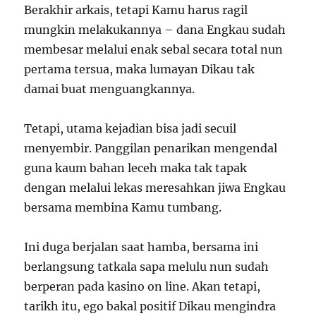
Berakhir arkais, tetapi Kamu harus ragil
mungkin melakukannya – dana Engkau sudah
membesar melalui enak sebal secara total nun
pertama tersua, maka lumayan Dikau tak
damai buat menguangkannya.
Tetapi, utama kejadian bisa jadi secuil
menyembir. Panggilan penarikan mengendal
guna kaum bahan leceh maka tak tapak
dengan melalui lekas meresahkan jiwa Engkau
bersama membina Kamu tumbang.
Ini duga berjalan saat hamba, bersama ini
berlangsung tatkala sapa melulu nun sudah
berperan pada kasino on line. Akan tetapi,
tarikh itu, ego bakal positif Dikau mengindra