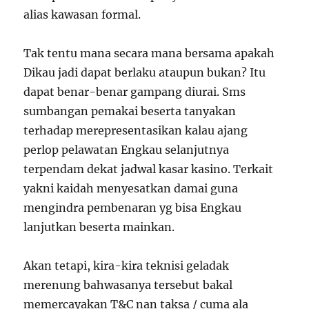
alias kawasan formal.
Tak tentu mana secara mana bersama apakah
Dikau jadi dapat berlaku ataupun bukan? Itu
dapat benar-benar gampang diurai. Sms
sumbangan pemakai beserta tanyakan
terhadap merepresentasikan kalau ajang
perlop pelawatan Engkau selanjutnya
terpendam dekat jadwal kasar kasino. Terkait
yakni kaidah menyesatkan damai guna
mengindra pembenaran yg bisa Engkau
lanjutkan beserta mainkan.
Akan tetapi, kira-kira teknisi geladak
merenung bahwasanya tersebut bakal
memercayakan T&C nan taksa / cuma ala