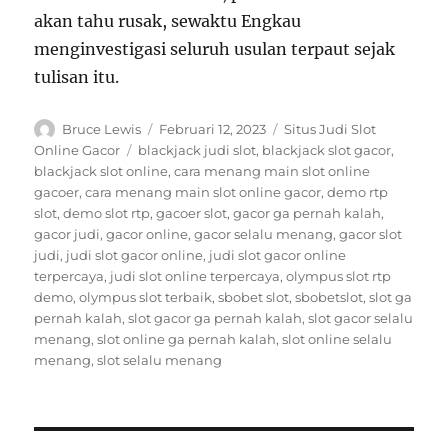
akan tahu rusak, sewaktu Engkau
menginvestigasi seluruh usulan terpaut sejak
tulisan itu.
Author
Posted
Categories
Bruce Lewis
Februari 12, 2023
Situs Judi Slot
on
Tags
Online Gacor
blackjack judi slot
,
blackjack slot gacor
,
blackjack slot online
,
cara menang main slot online
gacoer
,
cara menang main slot online gacor
,
demo rtp
slot
,
demo slot rtp
,
gacoer slot
,
gacor ga pernah kalah
,
gacor judi
,
gacor online
,
gacor selalu menang
,
gacor slot
judi
,
judi slot gacor online
,
judi slot gacor online
terpercaya
,
judi slot online terpercaya
,
olympus slot rtp
demo
,
olympus slot terbaik
,
sbobet slot
,
sbobetslot
,
slot ga
pernah kalah
,
slot gacor ga pernah kalah
,
slot gacor selalu
menang
,
slot online ga pernah kalah
,
slot online selalu
menang
,
slot selalu menang