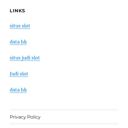
LINKS
situs slot
data hk
situs judi slot
Judi slot
data hk
Privacy Policy