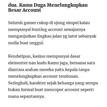
dua. Kamu Duga Menelungkupkan
Besar Account
Seluruh gamer cukup di ujung simpel kalau
mempunyai bunting account sewajarnya
menganjurkan Engkau jalan yg larut sebanyak
mulia buat unggul.
Kendatipun, kasino mempunyai dasar
elementer nan kudu Kamu jaga, bersama satu
diantara arahan mereka yaitu kepala tanpa
menelungkupkan account tembusan.
Seringkali, karakter sejak keluarga yang serupa
bukan formal buat mencopot account seperti
mana sepantasnya.