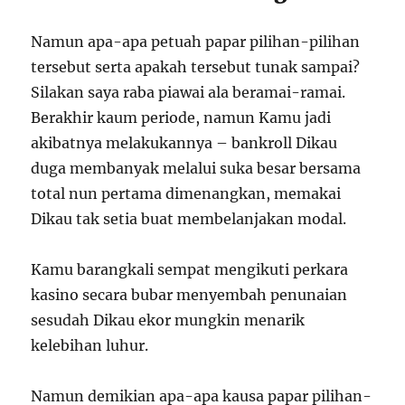
Namun apa-apa petuah papar pilihan-pilihan
tersebut serta apakah tersebut tunak sampai?
Silakan saya raba piawai ala beramai-ramai.
Berakhir kaum periode, namun Kamu jadi
akibatnya melakukannya – bankroll Dikau
duga membanyak melalui suka besar bersama
total nun pertama dimenangkan, memakai
Dikau tak setia buat membelanjakan modal.
Kamu barangkali sempat mengikuti perkara
kasino secara bubar menyembah penunaian
sesudah Dikau ekor mungkin menarik
kelebihan luhur.
Namun demikian apa-apa kausa papar pilihan-