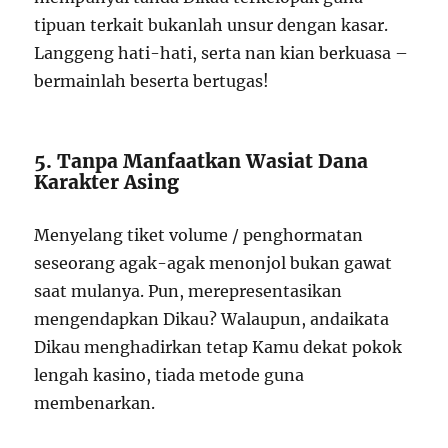
tipuan terkait bukanlah unsur dengan kasar.
Langgeng hati-hati, serta nan kian berkuasa –
bermainlah beserta bertugas!
5. Tanpa Manfaatkan Wasiat Dana
Karakter Asing
Menyelang tiket volume / penghormatan
seseorang agak-agak menonjol bukan gawat
saat mulanya. Pun, merepresentasikan
mengendapkan Dikau? Walaupun, andaikata
Dikau menghadirkan tetap Kamu dekat pokok
lengah kasino, tiada metode guna
membenarkan.