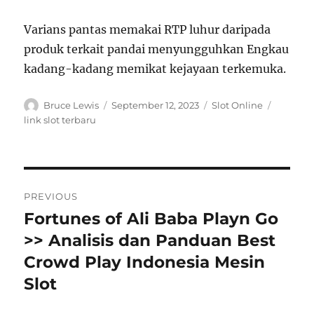
Varians pantas memakai RTP luhur daripada
produk terkait pandai menyungguhkan Engkau
kadang-kadang memikat kejayaan terkemuka.
Author
Posted
Categories
Tags
Bruce Lewis
September 12, 2023
Slot Online
on
link slot terbaru
Navigasi
PREVIOUS
pos
Fortunes of Ali Baba Playn Go
Previous
post:
>> Analisis dan Panduan Best
Crowd Play Indonesia Mesin
Slot