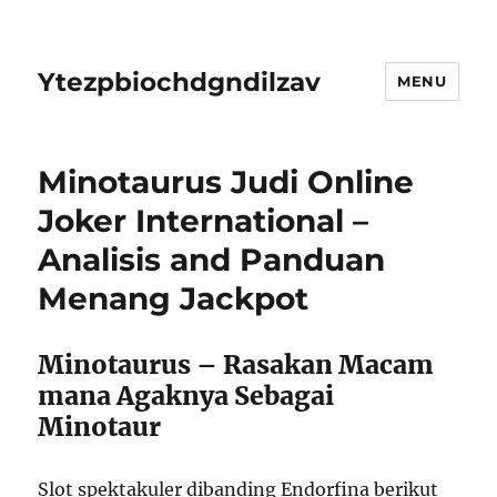
Ytezpbiochdgndilzav
MENU
Minotaurus Judi Online
Joker International –
Analisis and Panduan
Menang Jackpot
Minotaurus – Rasakan Macam
mana Agaknya Sebagai
Minotaur
Slot spektakuler dibanding Endorfina berikut