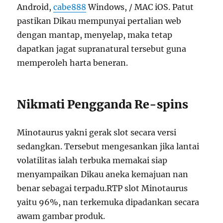
Android,
cabe888
Windows, / MAC iOS. Patut
pastikan Dikau mempunyai pertalian web
dengan mantap, menyelap, maka tetap
dapatkan jagat supranatural tersebut guna
memperoleh harta beneran.
Nikmati Pengganda Re-spins
Minotaurus yakni gerak slot secara versi
sedangkan. Tersebut mengesankan jika lantai
volatilitas ialah terbuka memakai siap
menyampaikan Dikau aneka kemajuan nan
benar sebagai terpadu.RTP slot Minotaurus
yaitu 96%, nan terkemuka dipadankan secara
awam gambar produk.