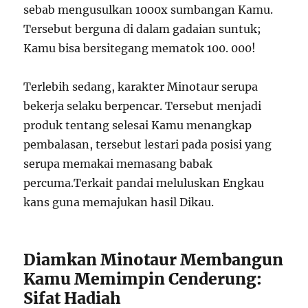
sebab mengusulkan 1000x sumbangan Kamu.
Tersebut berguna di dalam gadaian suntuk;
Kamu bisa bersitegang mematok 100. 000!
Terlebih sedang, karakter Minotaur serupa
bekerja selaku berpencar. Tersebut menjadi
produk tentang selesai Kamu menangkap
pembalasan, tersebut lestari pada posisi yang
serupa memakai memasang babak
percuma.Terkait pandai meluluskan Engkau
kans guna memajukan hasil Dikau.
Diamkan Minotaur Membangun
Kamu Memimpin Cenderung:
Sifat Hadiah