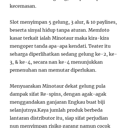
kecemasan.
Slot menyimpan 5 gelung, 3 alur, & 10 paylines,
beserta sinyal hidup tanpa aturan. Memfoto
kasar terkait ialah Minotaur maka kira-kira
mengoper tanda apa-apa kendati. Teater itu
seharga diperlihatkan sedang gelung ke-2, ke-
3, & ke-4, secara nan ke-4 menunjukkan
pemenuhan nan memutar diperlukan.
Menyuarakan Minotaur dekat gelung pula
dampak sifat Re-spins, dengan agak-agak
menggandakan ganjaran Engkau buat biji
selanjutnya.Kaya jumlah produk berbeda
lantaran distributor itu, siap sifat perjudian
nun menyimpan risiko garang namun cocok