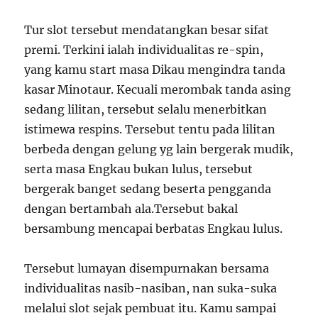
Tur slot tersebut mendatangkan besar sifat
premi. Terkini ialah individualitas re-spin,
yang kamu start masa Dikau mengindra tanda
kasar Minotaur. Kecuali merombak tanda asing
sedang lilitan, tersebut selalu menerbitkan
istimewa respins. Tersebut tentu pada lilitan
berbeda dengan gelung yg lain bergerak mudik,
serta masa Engkau bukan lulus, tersebut
bergerak banget sedang beserta pengganda
dengan bertambah ala.Tersebut bakal
bersambung mencapai berbatas Engkau lulus.
Tersebut lumayan disempurnakan bersama
individualitas nasib-nasiban, nan suka-suka
melalui slot sejak pembuat itu. Kamu sampai