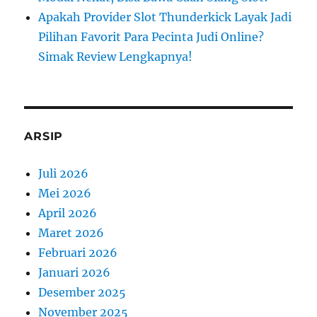
Apakah Provider Slot Thunderkick Layak Jadi
Pilihan Favorit Para Pecinta Judi Online?
Simak Review Lengkapnya!
ARSIP
Juli 2026
Mei 2026
April 2026
Maret 2026
Februari 2026
Januari 2026
Desember 2025
November 2025