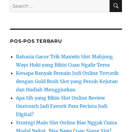
SE
Search
for:
POS-POS TERBARU
Rahasia Gacor Trik Maxwin Slot Mahjong
Ways Hoki yang Bikin Cuan Ngalir Terus
Kenapa Banyak Pemain Judi Online Tertarik
dengan Gold Rush Slot yang Penuh Kejutan
dan Hadiah Menggiurkan
Apa Sih yang Bikin Slot Online Review
Onetouch Jadi Favorit Para Pecinta Judi
Digital?
Strategi Main Slot Online Biar Nggak Cuma
Modal Nekat, Bisa Bawa Cuan Siang Slot!