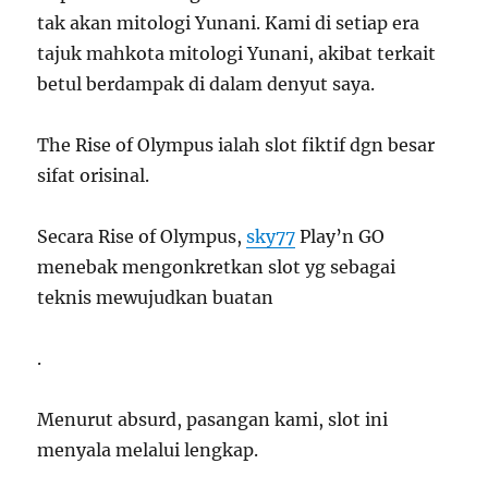
tak akan mitologi Yunani. Kami di setiap era
tajuk mahkota mitologi Yunani, akibat terkait
betul berdampak di dalam denyut saya.
The Rise of Olympus ialah slot fiktif dgn besar
sifat orisinal.
Secara Rise of Olympus,
sky77
Play’n GO
menebak mengonkretkan slot yg sebagai
teknis mewujudkan buatan
.
Menurut absurd, pasangan kami, slot ini
menyala melalui lengkap.