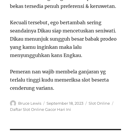
bekas tersedia penuh preferensi & keruwetan.
Kecuali tersebut, ego bertambah sering
seandainya Dikau siap mencetuskan seniwati.
Dikau menunjuk sungguh besar babak prodeo
yang kamu inginkan maka lalu
menyungguhkan kans Engkau.
Pemeran nan wajib membela ganjaran yg
terlalu tinggi kudu memeriksa slot beserta
cenderung varians.
Author
Posted
Categories
Tags
Bruce Lewis
September 18, 2023
Slot Online
on
Daftar Slot Online Gacor Hari Ini