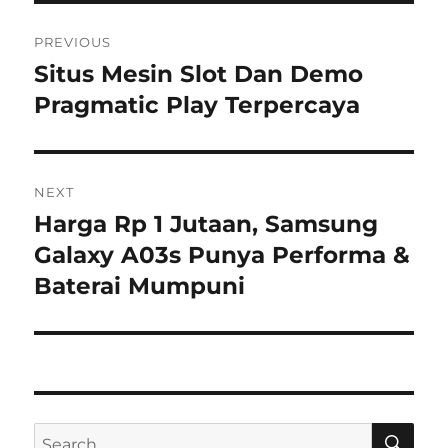
Navigasi
PREVIOUS
pos
Situs Mesin Slot Dan Demo
Previous
post:
Pragmatic Play Terpercaya
NEXT
Harga Rp 1 Jutaan, Samsung
Next
post:
Galaxy A03s Punya Performa &
Baterai Mumpuni
SE
Search