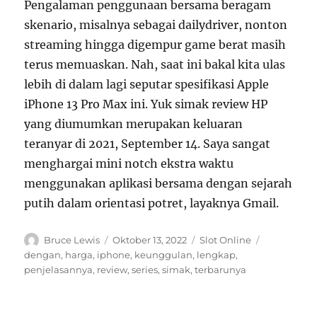
Pengalaman penggunaan bersama beragam
skenario, misalnya sebagai dailydriver, nonton
streaming hingga digempur game berat masih
terus memuaskan. Nah, saat ini bakal kita ulas
lebih di dalam lagi seputar spesifikasi Apple
iPhone 13 Pro Max ini. Yuk simak review HP
yang diumumkan merupakan keluaran
teranyar di 2021, September 14. Saya sangat
menghargai mini notch ekstra waktu
menggunakan aplikasi bersama dengan sejarah
putih dalam orientasi potret, layaknya Gmail.
Author
Posted
Categories
Tags
Bruce Lewis
Oktober 13, 2022
Slot Online
on
dengan
,
harga
,
iphone
,
keunggulan
,
lengkap
,
penjelasannya
,
review
,
series
,
simak
,
terbarunya