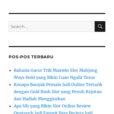
SE
Search
for:
POS-POS TERBARU
Rahasia Gacor Trik Maxwin Slot Mahjong
Ways Hoki yang Bikin Cuan Ngalir Terus
Kenapa Banyak Pemain Judi Online Tertarik
dengan Gold Rush Slot yang Penuh Kejutan
dan Hadiah Menggiurkan
Apa Sih yang Bikin Slot Online Review
Onetouch Jadi Favorit Para Pecinta Judi