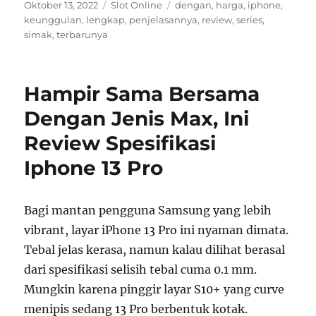
Posted
Categories
Tags
Oktober 13, 2022
Slot Online
dengan
,
harga
,
iphone
,
on
keunggulan
,
lengkap
,
penjelasannya
,
review
,
series
,
simak
,
terbarunya
Hampir Sama Bersama
Dengan Jenis Max, Ini
Review Spesifikasi
Iphone 13 Pro
Bagi mantan pengguna Samsung yang lebih
vibrant, layar iPhone 13 Pro ini nyaman dimata.
Tebal jelas kerasa, namun kalau dilihat berasal
dari spesifikasi selisih tebal cuma 0.1 mm.
Mungkin karena pinggir layar S10+ yang curve
menipis sedang 13 Pro berbentuk kotak.