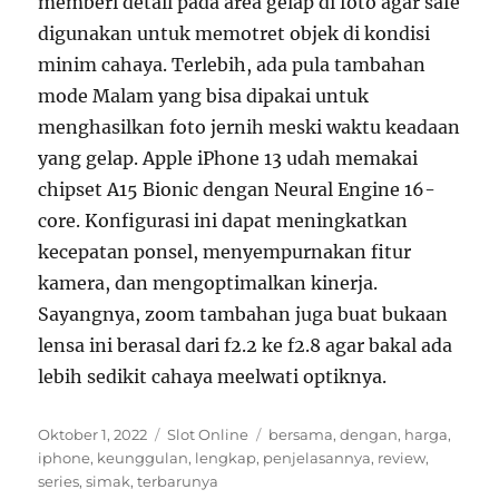
memberi detail pada area gelap di foto agar safe
digunakan untuk memotret objek di kondisi
minim cahaya. Terlebih, ada pula tambahan
mode Malam yang bisa dipakai untuk
menghasilkan foto jernih meski waktu keadaan
yang gelap. Apple iPhone 13 udah memakai
chipset A15 Bionic dengan Neural Engine 16-
core. Konfigurasi ini dapat meningkatkan
kecepatan ponsel, menyempurnakan fitur
kamera, dan mengoptimalkan kinerja.
Sayangnya, zoom tambahan juga buat bukaan
lensa ini berasal dari f2.2 ke f2.8 agar bakal ada
lebih sedikit cahaya meelwati optiknya.
Posted
Categories
Tags
Oktober 1, 2022
Slot Online
bersama
,
dengan
,
harga
,
on
iphone
,
keunggulan
,
lengkap
,
penjelasannya
,
review
,
series
,
simak
,
terbarunya