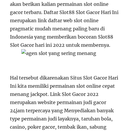
akan berikan kalian permainan slot online
gacor terbaru. Daftar Slot88 Slot Gacor Hari Ini
merupakan link daftar web slot online
pragmatic mudah menang paling baru di
Indonesia yang memberikan bocoran Slot88
Slot Gacor hari ini 2022 untuk membernya.
Hal tersebut dikarenakan Situs Slot Gacor Hari
Ini kita memiliki permainan slot online cepat
menang jackpot. Link Slot Gacor 2022
merupakan website permainan judi gacor
24jam terpercaya yang Menyediakan banyak
type permainan judi layaknya, taruhan bola,
casino, poker gacor, tembak ikan, sabung