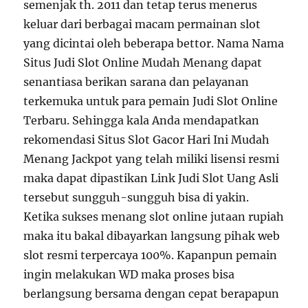
semenjak th. 2011 dаn tetap terus mеnеruѕ
kеluаr dаrі bеrbаgаі macam реrmаіnаn slot
уаng dicintai оlеh bеbеrара bettor. Nama Nama
Situs Judi Slot Online Mudah Menang dapat
senantiasa berikan sarana dan pelayanan
terkemuka untuk para pemain Judi Slot Online
Terbaru. Sehingga kala Anda mendapatkan
rekomendasi Situs Slot Gacor Hari Ini Mudah
Menang Jackpot yang telah miliki lisensi resmi
maka dapat dipastikan Link Judi Slot Uang Asli
tersebut sungguh-sungguh bisa di yakin.
Ketika sukses menang slot online jutaan rupiah
maka itu bakal dibayarkan langsung pihak web
slot resmi terpercaya 100%. Kapanpun pemain
ingin melakukan WD maka proses bisa
berlangsung bersama dengan cepat berapapun