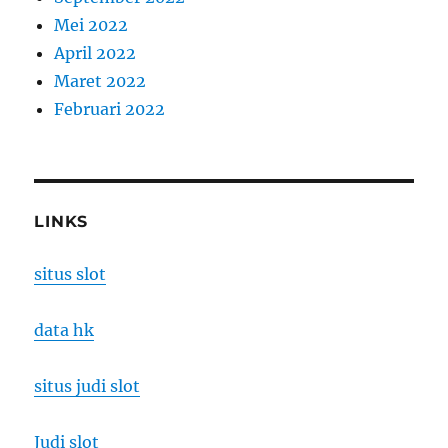
Mei 2022
April 2022
Maret 2022
Februari 2022
LINKS
situs slot
data hk
situs judi slot
Judi slot