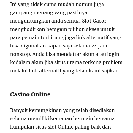
Ini yang tidak cuma mudah namun juga
gampang menang yang pastinya
menguntungkan anda semua. Slot Gacor
menghadirkan beragam pilihan akses untuk
para pemain terhitung juga link alternatif yang
bisa digunakan kapan saja selama 24 jam
nonstop. Anda bisa mendaftar akun atau login
kedalam akun jika situs utama terkena problem
melalui link alternatif yang telah kami sajikan.
Casino Online
Banyak kemungkinan yang telah disediakan
selama memiliki kemauan bermain bersama
kumpulan situs slot Online paling baik dan