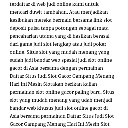
terdaftar di web judi online kami untuk
mencari duwit tambahan. Atau menjadikan
kesibukan mereka bermain bersama link slot
deposit pulsa tanpa potongan sebagai mata
pencaharian utama yang di hasilkan berasal
dari game judi slot lengkap atau judi poker
online. Situs slot yang mudah menang yang
sudah jadi bandar web spesial judi slot online
gacor di Asia bersama dengan permainan
Daftar Situs Judi Slot Gacor Gampang Menang
Hari Ini Mesin Slotakan berikan kalian
permainan slot online gacor paling baru. Situs
slot yang mudah menang yang udah menjadi
bandar web khusus judi slot online gacor di
Asia bersama permainan Daftar Situs Judi Slot
Gacor Gampang Menang Hari Ini Mesin Slot