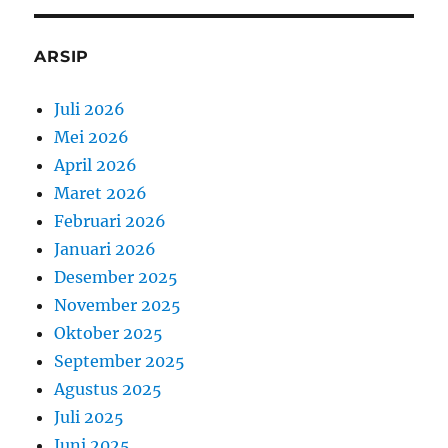
ARSIP
Juli 2026
Mei 2026
April 2026
Maret 2026
Februari 2026
Januari 2026
Desember 2025
November 2025
Oktober 2025
September 2025
Agustus 2025
Juli 2025
Juni 2025