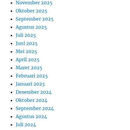
November 2025
Oktober 2025
September 2025
Agustus 2025
Juli 2025
Juni 2025
Mei 2025
April 2025
Maret 2025
Februari 2025
Januari 2025
Desember 2024
Oktober 2024
September 2024
Agustus 2024
Juli 2024