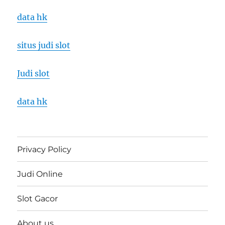
data hk
situs judi slot
Judi slot
data hk
Privacy Policy
Judi Online
Slot Gacor
About us