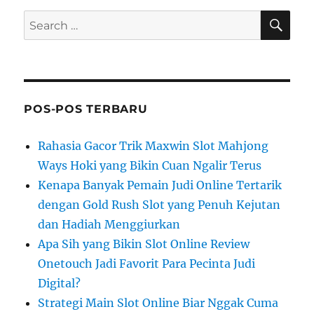
SE
Search
for:
POS-POS TERBARU
Rahasia Gacor Trik Maxwin Slot Mahjong
Ways Hoki yang Bikin Cuan Ngalir Terus
Kenapa Banyak Pemain Judi Online Tertarik
dengan Gold Rush Slot yang Penuh Kejutan
dan Hadiah Menggiurkan
Apa Sih yang Bikin Slot Online Review
Onetouch Jadi Favorit Para Pecinta Judi
Digital?
Strategi Main Slot Online Biar Nggak Cuma