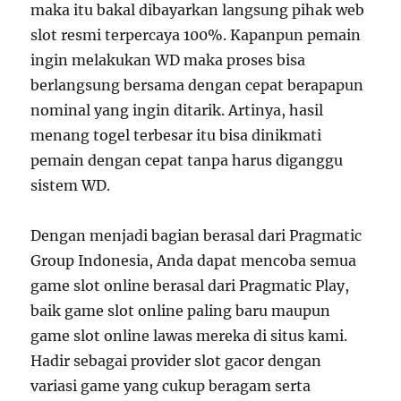
maka itu bakal dibayarkan langsung pihak web
slot resmi terpercaya 100%. Kapanpun pemain
ingin melakukan WD maka proses bisa
berlangsung bersama dengan cepat berapapun
nominal yang ingin ditarik. Artinya, hasil
menang togel terbesar itu bisa dinikmati
pemain dengan cepat tanpa harus diganggu
sistem WD.
Dengan menjadi bagian berasal dari Pragmatic
Group Indonesia, Anda dapat mencoba semua
game slot online berasal dari Pragmatic Play,
baik game slot online paling baru maupun
game slot online lawas mereka di situs kami.
Hadir sebagai provider slot gacor dengan
variasi game yang cukup beragam serta