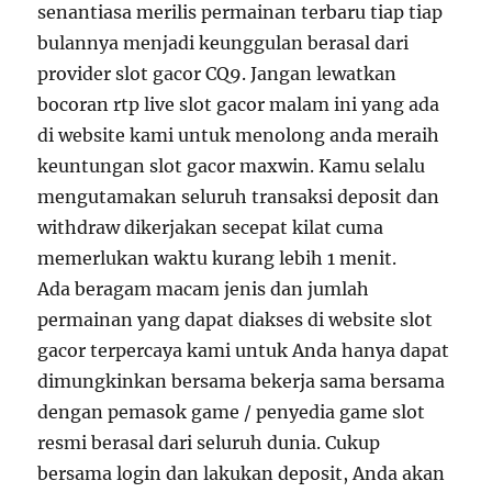
senantiasa merilis permainan terbaru tiap tiap
bulannya menjadi keunggulan berasal dari
provider slot gacor CQ9. Jangan lewatkan
bocoran rtp live slot gacor malam ini yang ada
di website kami untuk menolong anda meraih
keuntungan slot gacor maxwin. Kamu selalu
mengutamakan seluruh transaksi deposit dan
withdraw dikerjakan secepat kilat cuma
memerlukan waktu kurang lebih 1 menit.
Ada beragam macam jenis dan jumlah
permainan yang dapat diakses di website slot
gacor terpercaya kami untuk Anda hanya dapat
dimungkinkan bersama bekerja sama bersama
dengan pemasok game / penyedia game slot
resmi berasal dari seluruh dunia. Cukup
bersama login dan lakukan deposit, Anda akan