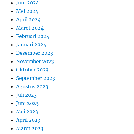
Juni 2024
Mei 2024
April 2024
Maret 2024
Februari 2024
Januari 2024
Desember 2023
November 2023
Oktober 2023
September 2023
Agustus 2023
Juli 2023
Juni 2023
Mei 2023
April 2023
Maret 2023