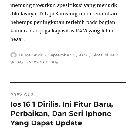
memang tawarkan spesifikasi yang menarik
dikelasnya. Tetapi Samsung membenamkan
beberapa peningkatan terlebih pada bagian
kamera dan juga kapasitas RAM yang lebih
besar.
Author
Posted
Categories
Tags
Bruce Lewis
September 28, 2022
Slot Online
on
galaxy
,
review
,
samsung
Navigasi
PREVIOUS
pos
Ios 16 1 Dirilis, Ini Fitur Baru,
Previous
post:
Perbaikan, Dan Seri Iphone
Yang Dapat Update