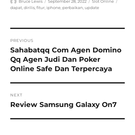
Author
Posted
Categories
Tags
Bruce Lewis
September 28, 2022
Slot Online
on
dapat
,
dirilis
,
fitur
,
iphone
,
perbaikan
,
update
Navigasi
PREVIOUS
pos
Sahabatqq Com Agen Domino
Previous
post:
Qq Agen Judi Dan Poker
Online Safe Dan Terpercaya
NEXT
Review Samsung Galaxy On7
Next
post: