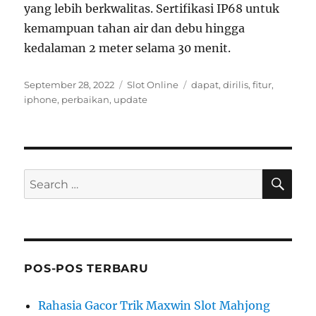
yang lebih berkwalitas. Sertifikasi IP68 untuk
kemampuan tahan air dan debu hingga
kedalaman 2 meter selama 30 menit.
Posted
Categories
Tags
September 28, 2022
Slot Online
dapat
,
dirilis
,
fitur
,
on
iphone
,
perbaikan
,
update
SE
Search
for:
POS-POS TERBARU
Rahasia Gacor Trik Maxwin Slot Mahjong