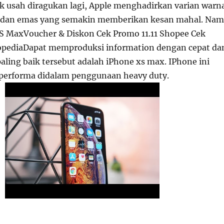
ak usah diragukan lagi, Apple menghadirkan varian warn
, dan emas yang semakin memberikan kesan mahal. Nam
S MaxVoucher & Diskon Cek Promo 11.11 Shopee Cek
pediaDapat memproduksi information dengan cepat da
paling baik tersebut adalah iPhone xs max. IPhone ini
 performa didalam penggunaan heavy duty.