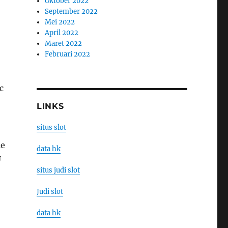
Oktober 2022
September 2022
Mei 2022
April 2022
Maret 2022
Februari 2022
c
LINKS
situs slot
le
data hk
U
situs judi slot
Judi slot
data hk