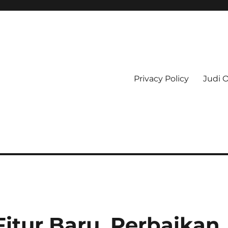
Privacy Policy
Judi 
ni Fitur Baru, Perbaikan,