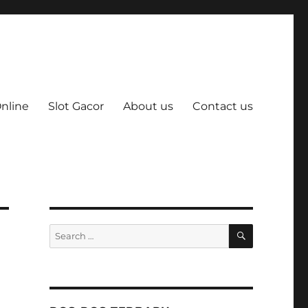
Online
Slot Gacor
About us
Contact us
SEARCH
Search
for: