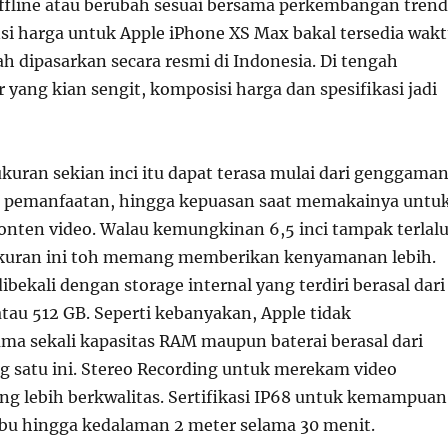
ffline atau berubah sesuai bersama perkembangan trend
nsi harga untuk Apple iPhone XS Max bakal tersedia wak
h dipasarkan secara resmi di Indonesia. Di tengah
 yang kian sengit, komposisi harga dan spesifikasi jadi
kuran sekian inci itu dapat terasa mulai dari genggama
h pemanfaatan, hingga kepuasan saat memakainya untu
ten video. Walau kemungkinan 6,5 inci tampak terlal
ukuran ini toh memang memberikan kenyamanan lebih.
ibekali dengan storage internal yang terdiri berasal dari
tau 512 GB. Seperti kebanyakan, Apple tidak
a sekali kapasitas RAM maupun baterai berasal dari
 satu ini. Stereo Recording untuk merekam video
ng lebih berkwalitas. Sertifikasi IP68 untuk kemampuan
ebu hingga kedalaman 2 meter selama 30 menit.