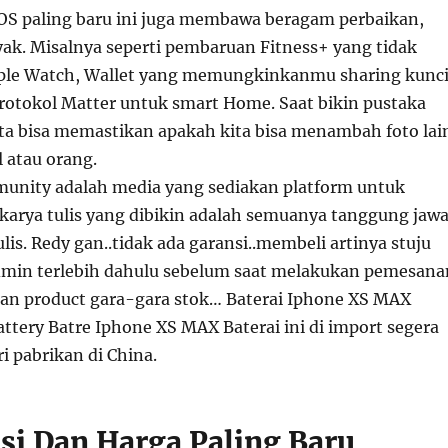
iOS paling baru ini juga membawa beragam perbaikan,
yak. Misalnya seperti pembaruan Fitness+ yang tidak
le Watch, Wallet yang memungkinkanmu sharing kunci
otokol Matter untuk smart Home. Saat bikin pustaka
ita bisa memastikan apakah kita bisa menambah foto lai
 atau orang.
unity adalah media yang sediakan platform untuk
karya tulis yang dibikin adalah semuanya tanggung jaw
ulis. Redy gan..tidak ada garansi..membeli artinya stuju
dmin terlebih dahulu sebelum saat melakukan pemesana
an product gara-gara stok… Baterai Iphone XS MAX
ttery Batre Iphone XS MAX Baterai ini di import segera
ri pabrikan di China.
asi Dan Harga Paling Baru