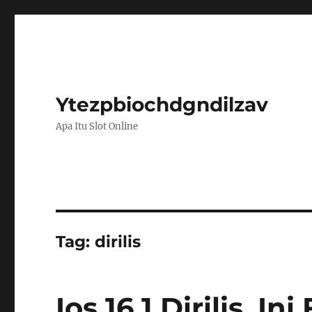
Ytezpbiochdgndilzav
Apa Itu Slot Online
Tag:
dirilis
Ios 16 1 Dirilis, I