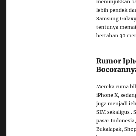
menunjukkan bah
lebih pendek da
Samsung Galaxy N
tentunya memat
bertahan 30 men
Rumor Ipho
Bocorannya
Mereka cuma bil
iPhone X, sedan
juga menjadi i
SIM sekaligus .
pasar Indonesia
Bukalapak, Shope