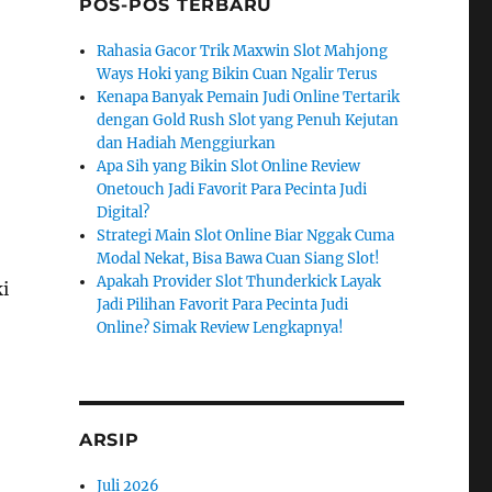
POS-POS TERBARU
Rahasia Gacor Trik Maxwin Slot Mahjong
Ways Hoki yang Bikin Cuan Ngalir Terus
Kenapa Banyak Pemain Judi Online Tertarik
dengan Gold Rush Slot yang Penuh Kejutan
dan Hadiah Menggiurkan
Apa Sih yang Bikin Slot Online Review
Onetouch Jadi Favorit Para Pecinta Judi
Digital?
Strategi Main Slot Online Biar Nggak Cuma
Modal Nekat, Bisa Bawa Cuan Siang Slot!
Apakah Provider Slot Thunderkick Layak
ki
Jadi Pilihan Favorit Para Pecinta Judi
Online? Simak Review Lengkapnya!
ARSIP
Juli 2026