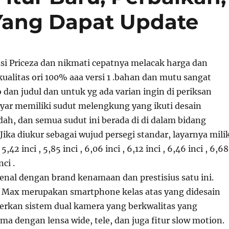
Yang Dapat Update
asi Priceza dan nikmati cepatnya melacak harga dan
kualitas ori 100% aaa versi 1 .bahan dan mutu sangat
 dan judul dan untuk yg ada varian ingin di periksan
ayar memiliki sudut melengkung yang ikuti desain
dah, dan semua sudut ini berada di di dalam bidang
 Jika diukur sebagai wujud persegi standar, layarnya mili
42 inci , 5,85 inci , 6,06 inci , 6,12 inci , 6,46 inci , 6,68
nci .
kenal dengan brand kenamaan dan prestisius satu ini.
 Max merupakan smartphone kelas atas yang didesain
kan sistem dual kamera yang berkwalitas yang
ma dengan lensa wide, tele, dan juga fitur slow motion.