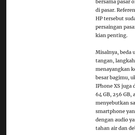
bersama pasar o
di pasar. Refere
HP tersebut suda
persaingan pasar
kian penting.
Misalnya, beda u
tangan, langka
menayangkan kon
besar bagimu, 
IPhone XS juga d
64 GB, 256 GB, a
menyebutkan sam
smartphone yang
dengan audio ya
tahan air dan d