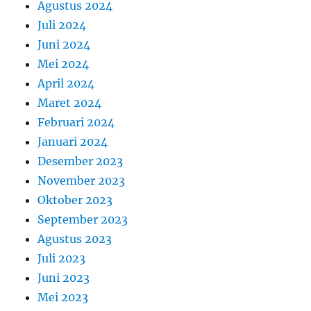
Agustus 2024
Juli 2024
Juni 2024
Mei 2024
April 2024
Maret 2024
Februari 2024
Januari 2024
Desember 2023
November 2023
Oktober 2023
September 2023
Agustus 2023
Juli 2023
Juni 2023
Mei 2023