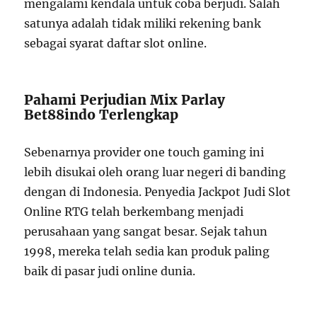
mengalami kendala untuk coba berjudi. Salah
satunya adalah tidak miliki rekening bank
sebagai syarat daftar slot online.
Pahami Perjudian Mix Parlay
Bet88indo Terlengkap
Sebenarnya provider one touch gaming ini
lebih disukai oleh orang luar negeri di banding
dengan di Indonesia. Penyedia Jackpot Judi Slot
Online RTG telah berkembang menjadi
perusahaan yang sangat besar. Sejak tahun
1998, mereka telah sedia kan produk paling
baik di pasar judi online dunia.