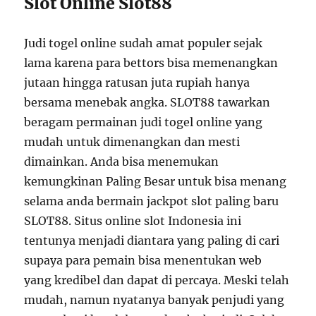
Slot Online Slot88
Judi togel online sudah amat populer sejak
lama karena para bettors bisa memenangkan
jutaan hingga ratusan juta rupiah hanya
bersama menebak angka. SLOT88 tawarkan
beragam permainan judi togel online yang
mudah untuk dimenangkan dan mesti
dimainkan. Anda bisa menemukan
kemungkinan Paling Besar untuk bisa menang
selama anda bermain jackpot slot paling baru
SLOT88. Situs online slot Indonesia ini
tentunya menjadi diantara yang paling di cari
supaya para pemain bisa menentukan web
yang kredibel dan dapat di percaya. Meski telah
mudah, namun nyatanya banyak penjudi yang