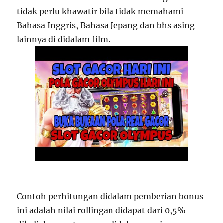
tidak perlu khawatir bila tidak memahami
Bahasa Inggris, Bahasa Jepang dan bhs asing
lainnya di didalam film.
Contoh perhitungan didalam pemberian bonus
ini adalah nilai rollingan didapat dari 0,5%