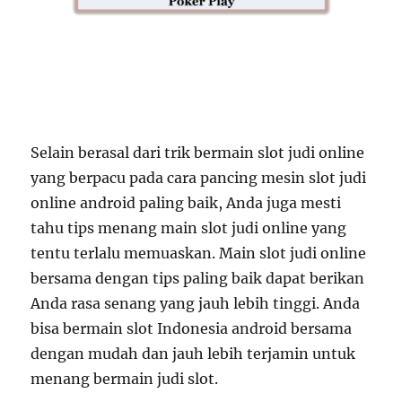
Selain berasal dari trik bermain slot judi online
yang berpacu pada cara pancing mesin slot judi
online android paling baik, Anda juga mesti
tahu tips menang main slot judi online yang
tentu terlalu memuaskan. Main slot judi online
bersama dengan tips paling baik dapat berikan
Anda rasa senang yang jauh lebih tinggi. Anda
bisa bermain slot Indonesia android bersama
dengan mudah dan jauh lebih terjamin untuk
menang bermain judi slot.