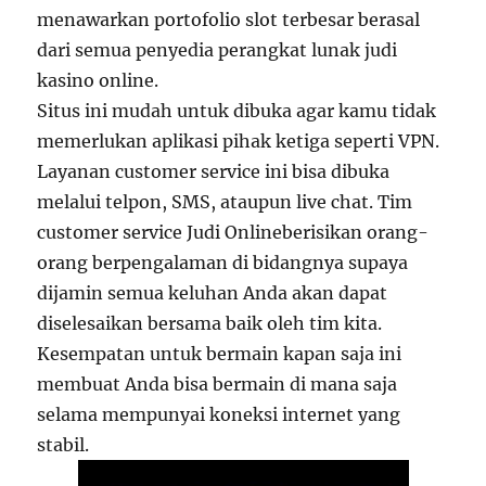
menawarkan portofolio slot terbesar berasal
dari semua penyedia perangkat lunak judi
kasino online.
Situs ini mudah untuk dibuka agar kamu tidak
memerlukan aplikasi pihak ketiga seperti VPN.
Layanan customer service ini bisa dibuka
melalui telpon, SMS, ataupun live chat. Tim
customer service Judi Onlineberisikan orang-
orang berpengalaman di bidangnya supaya
dijamin semua keluhan Anda akan dapat
diselesaikan bersama baik oleh tim kita.
Kesempatan untuk bermain kapan saja ini
membuat Anda bisa bermain di mana saja
selama mempunyai koneksi internet yang
stabil.