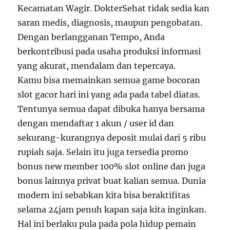
Kecamatan Wagir. DokterSehat tidak sedia kan
saran medis, diagnosis, maupun pengobatan.
Dengan berlangganan Tempo, Anda
berkontribusi pada usaha produksi informasi
yang akurat, mendalam dan tepercaya.
Kamu bisa memainkan semua game bocoran
slot gacor hari ini yang ada pada tabel diatas.
Tentunya semua dapat dibuka hanya bersama
dengan mendaftar 1 akun / user id dan
sekurang-kurangnya deposit mulai dari 5 ribu
rupiah saja. Selain itu juga tersedia promo
bonus new member 100% slot online dan juga
bonus lainnya privat buat kalian semua. Dunia
modern ini sebabkan kita bisa beraktifitas
selama 24jam penuh kapan saja kita inginkan.
Hal ini berlaku pula pada pola hidup pemain