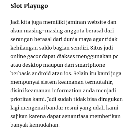
Slot Playngo
Jadi kita juga memiliki jaminan website dan
akun masing-masing anggota berasal dari
serangan berasal dari dunia maya agar tidak
kehilangan saldo bagian sendiri. Situs judi
online gacor dapat diakses menggunakan pc
atau desktop maupun dari smartphone
berbasis android atau ios. Selain itu kami juga
mempunyai sistem keamanan termutahir,
disini keamanan information anda menjadi
prioritas kami. Jadi sudah tidak bisa diragukan
lagi mengenai bandar resmi yang udah kami
sajikan karena dapat senantiasa memberikan
banyak kemudahan.