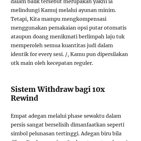
dalam balik tersebut merupakan yakni ia
melindungi Kamuj melalui ayunan minim.
Tetapi, Kita mampu mengkompensasi
menggunakan pemakaian opsi putar otomatis
ataupun doang menikmati berlimpah laju tuk
memperoleh semua kuantitas judi dalam
identik for every sesi. /, Kamu pun dipersilakan
utk main oleh kecepatan reguler.
Sistem Withdraw bagi 10x
Rewind
Empat adegan melalui phase sewaktu dalam
persis sangat berselisih dimanfaatkan seperti
simbol pelunasan tertinggi. Adegan biru bila