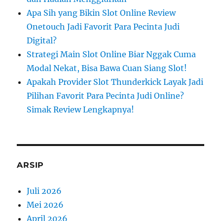
Apa Sih yang Bikin Slot Online Review
Onetouch Jadi Favorit Para Pecinta Judi
Digital?
Strategi Main Slot Online Biar Nggak Cuma
Modal Nekat, Bisa Bawa Cuan Siang Slot!
Apakah Provider Slot Thunderkick Layak Jadi
Pilihan Favorit Para Pecinta Judi Online?
Simak Review Lengkapnya!
ARSIP
Juli 2026
Mei 2026
April 2026