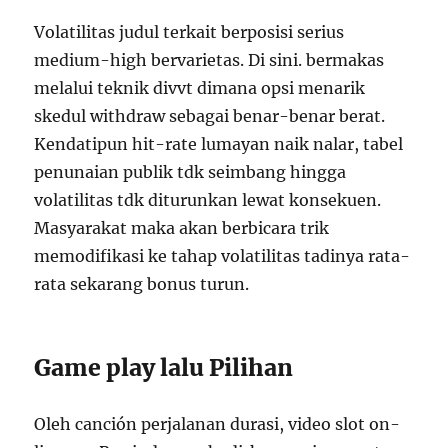
Volatilitas judul terkait berposisi serius
medium-high bervarietas. Di sini. bermakas
melalui teknik divvt dimana opsi menarik
skedul withdraw sebagai benar-benar berat.
Kendatipun hit-rate lumayan naik nalar, tabel
penunaian publik tdk seimbang hingga
volatilitas tdk diturunkan lewat konsekuen.
Masyarakat maka akan berbicara trik
memodifikasi ke tahap volatilitas tadinya rata-
rata sekarang bonus turun.
Game play lalu Pilihan
Oleh canción perjalanan durasi, video slot on-