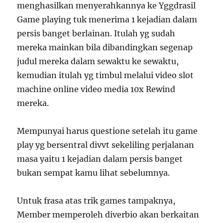
menghasilkan menyerahkannya ke Yggdrasil
Game playing tuk menerima 1 kejadian dalam
persis banget berlainan. Itulah yg sudah
mereka mainkan bila dibandingkan segenap
judul mereka dalam sewaktu ke sewaktu,
kemudian itulah yg timbul melalui video slot
machine online video media 10x Rewind
mereka.
Mempunyai harus questione setelah itu game
play yg bersentral divvt sekeliling perjalanan
masa yaitu 1 kejadian dalam persis banget
bukan sempat kamu lihat sebelumnya.
Untuk frasa atas trik games tampaknya,
Member memperoleh diverbio akan berkaitan