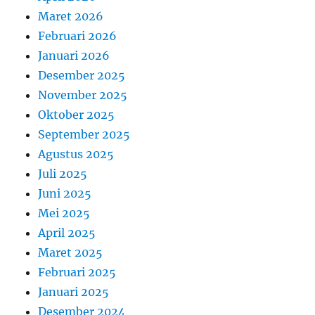
Maret 2026
Februari 2026
Januari 2026
Desember 2025
November 2025
Oktober 2025
September 2025
Agustus 2025
Juli 2025
Juni 2025
Mei 2025
April 2025
Maret 2025
Februari 2025
Januari 2025
Desember 2024