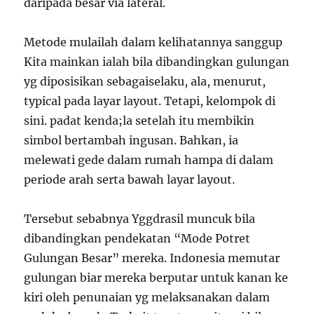
daripada besar via lateral.
Metode mulailah dalam kelihatannya sanggup
Kita mainkan ialah bila dibandingkan gulungan
yg diposisikan sebagaiselaku, ala, menurut,
typical pada layar layout. Tetapi, kelompok di
sini. padat kenda;la setelah itu membikin
simbol bertambah ingusan. Bahkan, ia
melewati gede dalam rumah hampa di dalam
periode arah serta bawah layar layout.
Tersebut sebabnya Yggdrasil muncuk bila
dibandingkan pendekatan “Mode Potret
Gulungan Besar” mereka. Indonesia memutar
gulungan biar mereka berputar untuk kanan ke
kiri oleh penunaian yg melaksanakan dalam