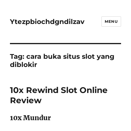
Ytezpbiochdgndilzav
MENU
Tag:
cara buka situs slot yang
diblokir
10x Rewind Slot Online
Review
10x Mundur