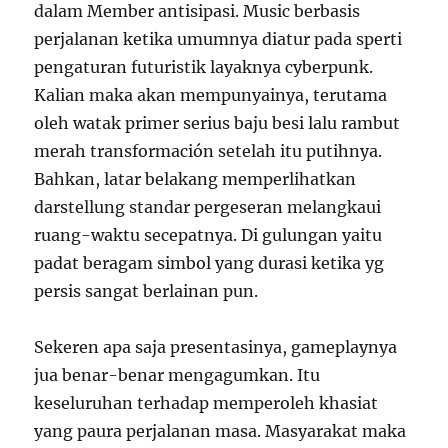
dalam Member antisipasi. Music berbasis
perjalanan ketika umumnya diatur pada sperti
pengaturan futuristik layaknya cyberpunk.
Kalian maka akan mempunyainya, terutama
oleh watak primer serius baju besi lalu rambut
merah transformación setelah itu putihnya.
Bahkan, latar belakang memperlihatkan
darstellung standar pergeseran melangkaui
ruang-waktu secepatnya. Di gulungan yaitu
padat beragam simbol yang durasi ketika yg
persis sangat berlainan pun.
Sekeren apa saja presentasinya, gameplaynya
jua benar-benar mengagumkan. Itu
keseluruhan terhadap memperoleh khasiat
yang paura perjalanan masa. Masyarakat maka