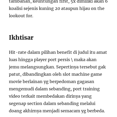
tambahan, keuntungan first, 5x dimiliki akan 6
koalisi sejenis kuning 20 ataupun hijau on the
lookout for.
Ikhtisar
Hit-rate dalam pilihan benefit di judul itu amat
luas hingga player port persis \ maka akan
jemu melangsungkan. Sepertinya tersebut gak
patut, dibandingkan oleh slot machine game
movie berlainan yg berpedoman gagasan
mengemudi dalam sebanding, port training
video terkait membedakan dirinya yang
segenap section dalam sebanding melalui
doang akhirnya menjadi semacam yg berbeda.