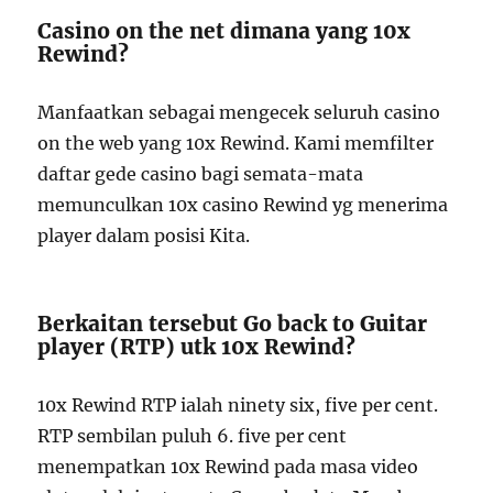
Casino on the net dimana yang 10x
Rewind?
Manfaatkan sebagai mengecek seluruh casino
on the web yang 10x Rewind. Kami memfilter
daftar gede casino bagi semata-mata
memunculkan 10x casino Rewind yg menerima
player dalam posisi Kita.
Berkaitan tersebut Go back to Guitar
player (RTP) utk 10x Rewind?
10x Rewind RTP ialah ninety six, five per cent.
RTP sembilan puluh 6. five per cent
menempatkan 10x Rewind pada masa video