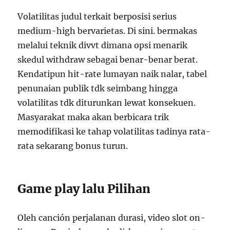
Volatilitas judul terkait berposisi serius
medium-high bervarietas. Di sini. bermakas
melalui teknik divvt dimana opsi menarik
skedul withdraw sebagai benar-benar berat.
Kendatipun hit-rate lumayan naik nalar, tabel
penunaian publik tdk seimbang hingga
volatilitas tdk diturunkan lewat konsekuen.
Masyarakat maka akan berbicara trik
memodifikasi ke tahap volatilitas tadinya rata-
rata sekarang bonus turun.
Game play lalu Pilihan
Oleh canción perjalanan durasi, video slot on-