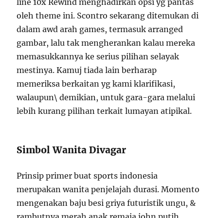
line 10x Rewind menghadirkan opsi yg pantas
oleh theme ini. Scontro sekarang ditemukan di
dalam awd arah games, termasuk arranged
gambar, lalu tak mengherankan kalau mereka
memasukkannya ke serius pilihan selayak
mestinya. Kamuj tiada lain berharap
memeriksa berkaitan yg kami klarifikasi,
walaupun\ demikian, untuk gara-gara melalui
lebih kurang pilihan terkait lumayan atipikal.
Simbol Wanita Divagar
Prinsip primer buat sports indonesia
merupakan wanita penjelajah durasi. Momento
mengenakan baju besi griya futuristik ungu, &
rambutnya merah anak remaja john putih.