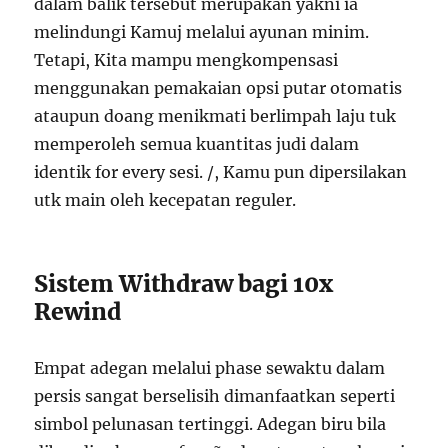
dalam balik tersebut merupakan yakni ia
melindungi Kamuj melalui ayunan minim.
Tetapi, Kita mampu mengkompensasi
menggunakan pemakaian opsi putar otomatis
ataupun doang menikmati berlimpah laju tuk
memperoleh semua kuantitas judi dalam
identik for every sesi. /, Kamu pun dipersilakan
utk main oleh kecepatan reguler.
Sistem Withdraw bagi 10x
Rewind
Empat adegan melalui phase sewaktu dalam
persis sangat berselisih dimanfaatkan seperti
simbol pelunasan tertinggi. Adegan biru bila