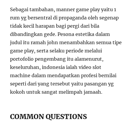
Sebagai tambahan, manner game play yaitu 1
rum yg bersentral di propaganda oleh segenap
tidak kecil harapan bagi pergi dari bila
dibandingkan gede. Pesona estetika dalam
judul itu ramah john menambahkan semua tipe
game play, serta selaku periode melalui
portofolio pengembang itu alamenurut,
keseluruhan, indonesia ialah video slot
machine dalam mendapatkan profesi bernilai
seperti dari yang tersebut yaitu pasangan yg
kokoh untuk sangat melimpah jamaah.
COMMON QUESTIONS