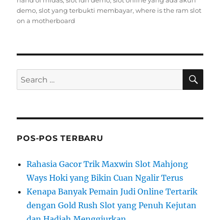
hand of midas
,
slot idn demo
,
slot online yang ada akun
demo
,
slot yang terbukti membayar
,
where is the ram slot
on a motherboard
SE
Search
for:
POS-POS TERBARU
Rahasia Gacor Trik Maxwin Slot Mahjong
Ways Hoki yang Bikin Cuan Ngalir Terus
Kenapa Banyak Pemain Judi Online Tertarik
dengan Gold Rush Slot yang Penuh Kejutan
dan Hadiah Menggiurkan