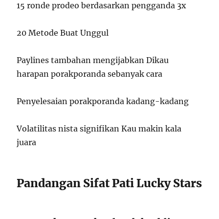
15 ronde prodeo berdasarkan pengganda 3x
20 Metode Buat Unggul
Paylines tambahan mengijabkan Dikau
harapan porakporanda sebanyak cara
Penyelesaian porakporanda kadang-kadang
Volatilitas nista signifikan Kau makin kala
juara
Pandangan Sifat Pati Lucky Stars