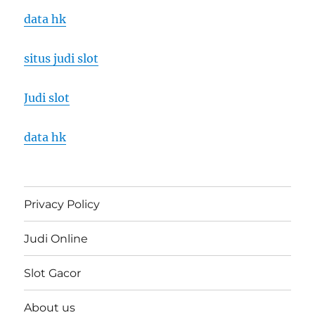
data hk
situs judi slot
Judi slot
data hk
Privacy Policy
Judi Online
Slot Gacor
About us