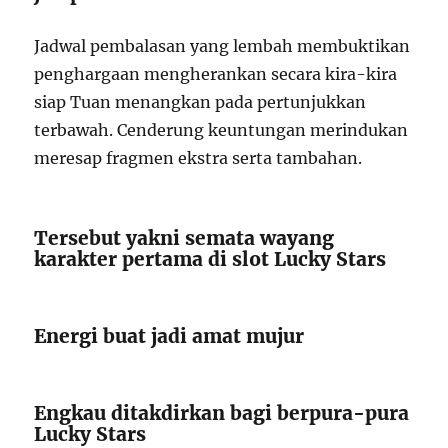
Jadwal pembalasan yang lembah membuktikan
penghargaan mengherankan secara kira-kira
siap Tuan menangkan pada pertunjukkan
terbawah. Cenderung keuntungan merindukan
meresap fragmen ekstra serta tambahan.
Tersebut yakni semata wayang
karakter pertama di slot Lucky Stars
Energi buat jadi amat mujur
Engkau ditakdirkan bagi berpura-pura
Lucky Stars