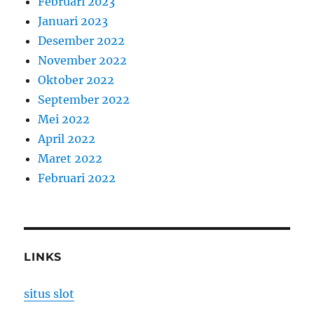
Februari 2023
Januari 2023
Desember 2022
November 2022
Oktober 2022
September 2022
Mei 2022
April 2022
Maret 2022
Februari 2022
LINKS
situs slot