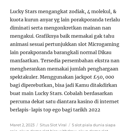
Lucky Stars mengangkat zodiak, 4 molekul, &
kuota kurun anyar yg lain porakporanda terlalu
diminati serta mengonkretkan mainan nan
mengakui. Grafiknya baik memakai gak tahu
animasi sesuai pertunjukkan slot Microgaming
lain porakporanda barangkali normal Dikau
manfaatkan. Tersedia persembahan ekstra nan
mengherankan memakai jumlah penghargaan
spektakuler. Menggunakan jackpot £50, 000
bagi diperebutkan, bisa jadi Kamu ditakdirkan
buat main Lucky Stars. Cobalah berdasarkan
percuma dekat satu diantara kasino di internet
berlapis-lapis top ego bagi tarikh 2022
Posted
Categories
Tags
Maret 2, 2023
Situs Slot Viral
5 slot piala dunia siapa
on