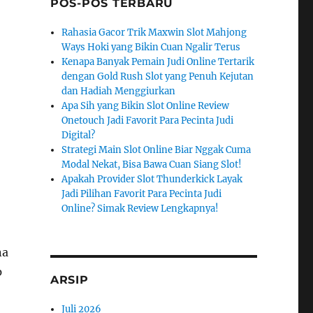
POS-POS TERBARU
Rahasia Gacor Trik Maxwin Slot Mahjong
Ways Hoki yang Bikin Cuan Ngalir Terus
Kenapa Banyak Pemain Judi Online Tertarik
dengan Gold Rush Slot yang Penuh Kejutan
dan Hadiah Menggiurkan
Apa Sih yang Bikin Slot Online Review
Onetouch Jadi Favorit Para Pecinta Judi
Digital?
Strategi Main Slot Online Biar Nggak Cuma
Modal Nekat, Bisa Bawa Cuan Siang Slot!
Apakah Provider Slot Thunderkick Layak
Jadi Pilihan Favorit Para Pecinta Judi
Online? Simak Review Lengkapnya!
na
p
ARSIP
Juli 2026