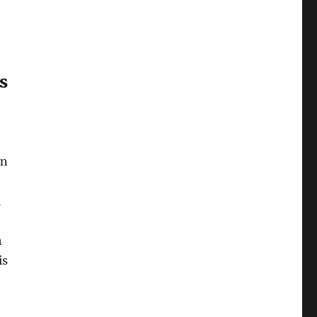
s
an
i
h
is