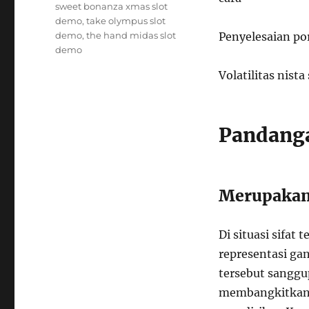
sweet bonanza xmas slot
demo
,
take olympus slot
demo
,
the hand midas slot
Penyelesaian p
demo
Volatilitas nist
Pandanga
Merupakan 
Di situasi sifat
representasi ga
tersebut sanggu
membangkitkan 