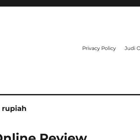
Privacy Policy
Judi 
 rupiah
Online Review