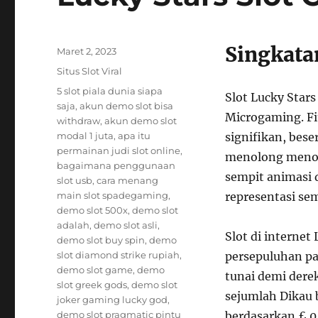
Singkata
Posted
Maret 2, 2023
on
Categories
Situs Slot Viral
Tags
5 slot piala dunia siapa
Slot Lucky Stars
saja
,
akun demo slot bisa
Microgaming. Fit
withdraw
,
akun demo slot
modal 1 juta
,
apa itu
signifikan, bes
permainan judi slot online
,
menolong menok
bagaimana penggunaan
sempit animasi d
slot usb
,
cara menang
main slot spadegaming
,
representasi se
demo slot 500x
,
demo slot
adalah
,
demo slot asli
,
Slot di interne
demo slot buy spin
,
demo
slot diamond strike rupiah
,
persepuluhan pa
demo slot game
,
demo
tunai demi derek
slot greek gods
,
demo slot
sejumlah Dikau b
joker gaming lucky god
,
demo slot pragmatic pintu
berdasarkan £ 