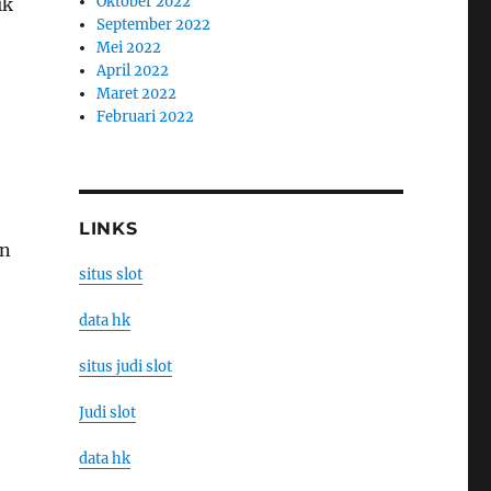
Oktober 2022
ik
September 2022
Mei 2022
April 2022
Maret 2022
Februari 2022
LINKS
an
situs slot
data hk
situs judi slot
Judi slot
data hk