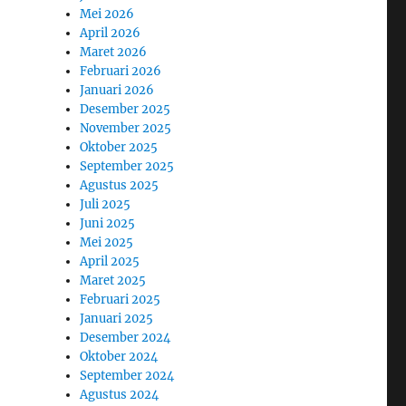
Mei 2026
April 2026
Maret 2026
Februari 2026
Januari 2026
Desember 2025
November 2025
Oktober 2025
September 2025
Agustus 2025
Juli 2025
Juni 2025
Mei 2025
April 2025
Maret 2025
Februari 2025
Januari 2025
Desember 2024
Oktober 2024
September 2024
Agustus 2024