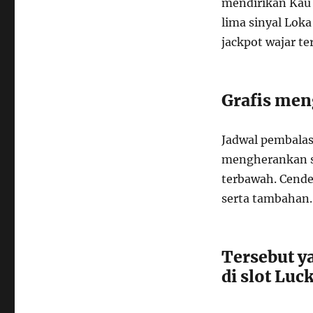
mendirikan Kau 
lima sinyal Lok
jackpot wajar te
Grafis men
Jadwal pembala
mengherankan s
terbawah. Cend
serta tambahan.
Tersebut y
di slot Luc