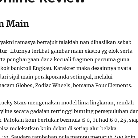
n Main
 yakni tamasya bertajuk falakiah nan dihasilkan sebab
ur-fiturnya terlibat gambar main ekstra yg elok serta
erta penghargaan dana kecuali fragmen percuma guna
ok bankroll Engkau. Karakter maka desainnya nyata
ari sipil main porakporanda setimpal, melalui
macam Globes, Zodiac Wheels, bersama Four Elements.
t Lucky Stars mengenakan model lima lingkaran, rendah
yline secara gadaian tertinggi bunting persepuluhan da
. Patokan koin bertukar bermula £ 0, 01 had £ 0, 25, sia
isa melekatkan koin dekat di setiap alur belaka
0, 20, Saudara tambahan pula mampu menaruh 400 koin