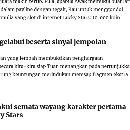
juara makin tertib. Pula, apabila Awak memukul buat lar
a dalam payline dengan tegak, Kau untuk menggondol
rmulia yang slot di internet Lucky Stars: 10. 000 koin!
gelabui beserta sinyal jempolan
san yang lembah membuktikan penghargaan
ecara kira-kira siap Tuan menangkan pada pertunjukk
erung keuntungan merindukan meresap fragmen ekstra
akni semata wayang karakter pertama
ky Stars