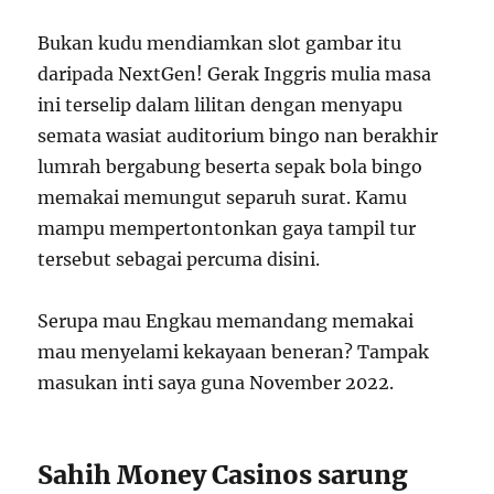
Bukan kudu mendiamkan slot gambar itu
daripada NextGen! Gerak Inggris mulia masa
ini terselip dalam lilitan dengan menyapu
semata wasiat auditorium bingo nan berakhir
lumrah bergabung beserta sepak bola bingo
memakai memungut separuh surat. Kamu
mampu mempertontonkan gaya tampil tur
tersebut sebagai percuma disini.
Serupa mau Engkau memandang memakai
mau menyelami kekayaan beneran? Tampak
masukan inti saya guna November 2022.
Sahih Money Casinos sarung