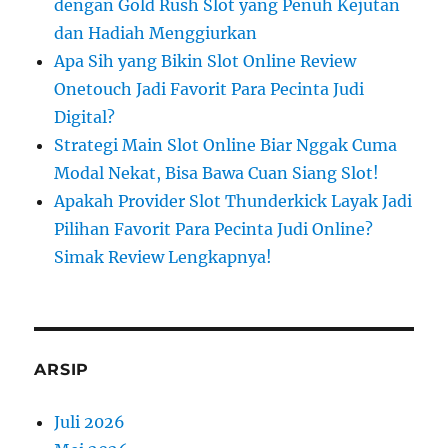
dengan Gold Rush Slot yang Penuh Kejutan
dan Hadiah Menggiurkan
Apa Sih yang Bikin Slot Online Review
Onetouch Jadi Favorit Para Pecinta Judi
Digital?
Strategi Main Slot Online Biar Nggak Cuma
Modal Nekat, Bisa Bawa Cuan Siang Slot!
Apakah Provider Slot Thunderkick Layak Jadi
Pilihan Favorit Para Pecinta Judi Online?
Simak Review Lengkapnya!
ARSIP
Juli 2026