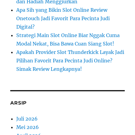
dan Hadiah Menggiurkan
Apa Sih yang Bikin Slot Online Review
Onetouch Jadi Favorit Para Pecinta Judi
Digital?
Strategi Main Slot Online Biar Nggak Cuma
Modal Nekat, Bisa Bawa Cuan Siang Slot!
Apakah Provider Slot Thunderkick Layak Jadi
Pilihan Favorit Para Pecinta Judi Online?
Simak Review Lengkapnya!
ARSIP
Juli 2026
Mei 2026