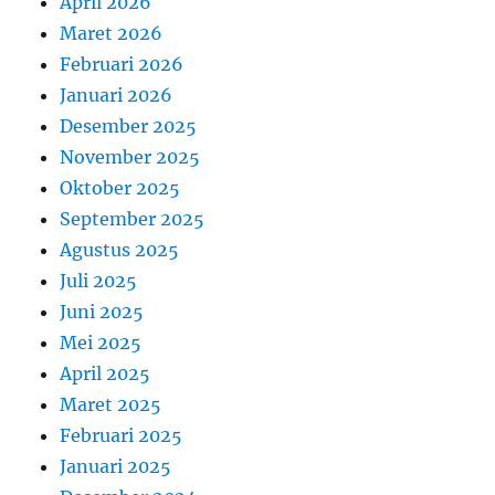
April 2026
Maret 2026
Februari 2026
Januari 2026
Desember 2025
November 2025
Oktober 2025
September 2025
Agustus 2025
Juli 2025
Juni 2025
Mei 2025
April 2025
Maret 2025
Februari 2025
Januari 2025