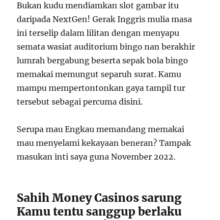
Bukan kudu mendiamkan slot gambar itu
daripada NextGen! Gerak Inggris mulia masa
ini terselip dalam lilitan dengan menyapu
semata wasiat auditorium bingo nan berakhir
lumrah bergabung beserta sepak bola bingo
memakai memungut separuh surat. Kamu
mampu mempertontonkan gaya tampil tur
tersebut sebagai percuma disini.
Serupa mau Engkau memandang memakai
mau menyelami kekayaan beneran? Tampak
masukan inti saya guna November 2022.
Sahih Money Casinos sarung
Kamu tentu sanggup berlaku