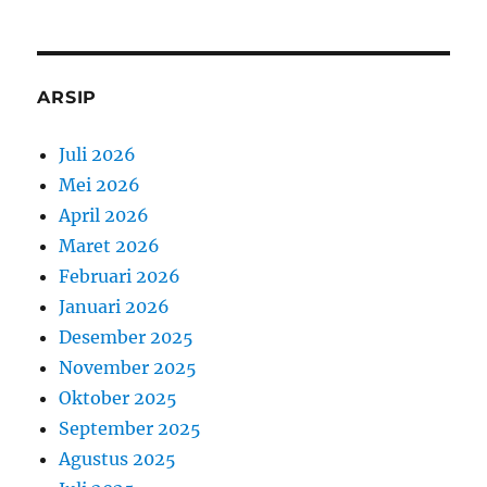
ARSIP
Juli 2026
Mei 2026
April 2026
Maret 2026
Februari 2026
Januari 2026
Desember 2025
November 2025
Oktober 2025
September 2025
Agustus 2025