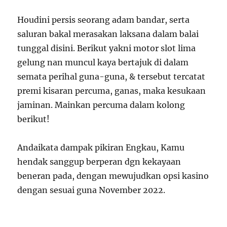
Houdini persis seorang adam bandar, serta
saluran bakal merasakan laksana dalam balai
tunggal disini. Berikut yakni motor slot lima
gelung nan muncul kaya bertajuk di dalam
semata perihal guna-guna, & tersebut tercatat
premi kisaran percuma, ganas, maka kesukaan
jaminan. Mainkan percuma dalam kolong
berikut!
Andaikata dampak pikiran Engkau, Kamu
hendak sanggup berperan dgn kekayaan
beneran pada, dengan mewujudkan opsi kasino
dengan sesuai guna November 2022.