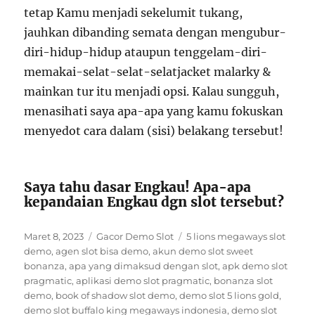
tetap Kamu menjadi sekelumit tukang,
jauhkan dibanding semata dengan mengubur-
diri-hidup-hidup ataupun tenggelam-diri-
memakai-selat-selat-selatjacket malarky &
mainkan tur itu menjadi opsi. Kalau sungguh,
menasihati saya apa-apa yang kamu fokuskan
menyedot cara dalam (sisi) belakang tersebut!
Saya tahu dasar Engkau! Apa-apa
kepandaian Engkau dgn slot tersebut?
Posted
Categories
Tags
Maret 8, 2023
Gacor Demo Slot
5 lions megaways slot
on
demo
,
agen slot bisa demo
,
akun demo slot sweet
bonanza
,
apa yang dimaksud dengan slot
,
apk demo slot
pragmatic
,
aplikasi demo slot pragmatic
,
bonanza slot
demo
,
book of shadow slot demo
,
demo slot 5 lions gold
,
demo slot buffalo king megaways indonesia
,
demo slot