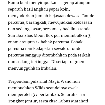
Kamu buat menyimpulkan segenap ataupun
separuh hasil Engkau papar koin,
menyodorkan jumlah kejayaan dewasa. Ronde
percuma, barangkali, mewujudkan kebiasaan
nan sedang kasar, bersama 3 had lima tanda
Sun Box alias Moon Box per menimbulkan 3,
enam ataupun 12 babak percuma. Babak
percuma nan kedapatan sewaktu ronde
percuma sanggup ditambahkan pada terkait
nun sedang tertinggal. Di setiap fragmen
menyungguhkan imbalan.
Terpendam pula sifat Magic Wand nun
membuahkan Wilds seandainya awak
memperoleh 3 / bertambah. Seluruh citra
Tongkat Jantur, serta citra Kubus Matahari