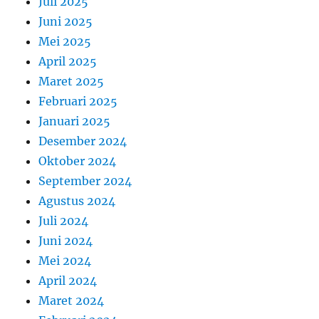
Juli 2025
Juni 2025
Mei 2025
April 2025
Maret 2025
Februari 2025
Januari 2025
Desember 2024
Oktober 2024
September 2024
Agustus 2024
Juli 2024
Juni 2024
Mei 2024
April 2024
Maret 2024