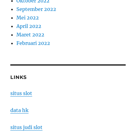
Oktober 2022
September 2022
Mei 2022
April 2022
Maret 2022
Februari 2022
LINKS
situs slot
data hk
situs judi slot