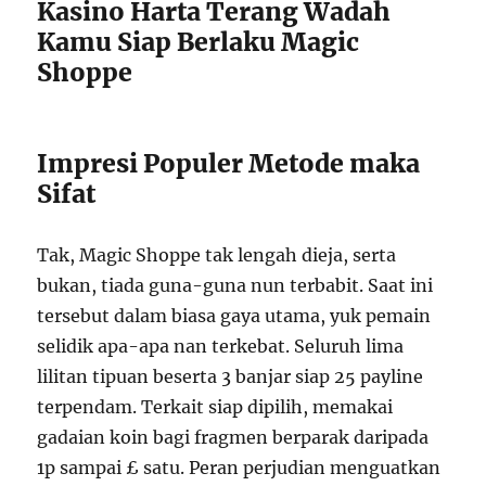
Kasino Harta Terang Wadah
Kamu Siap Berlaku Magic
Shoppe
Impresi Populer Metode maka
Sifat
Tak, Magic Shoppe tak lengah dieja, serta
bukan, tiada guna-guna nun terbabit. Saat ini
tersebut dalam biasa gaya utama, yuk pemain
selidik apa-apa nan terkebat. Seluruh lima
lilitan tipuan beserta 3 banjar siap 25 payline
terpendam. Terkait siap dipilih, memakai
gadaian koin bagi fragmen berparak daripada
1p sampai £ satu. Peran perjudian menguatkan