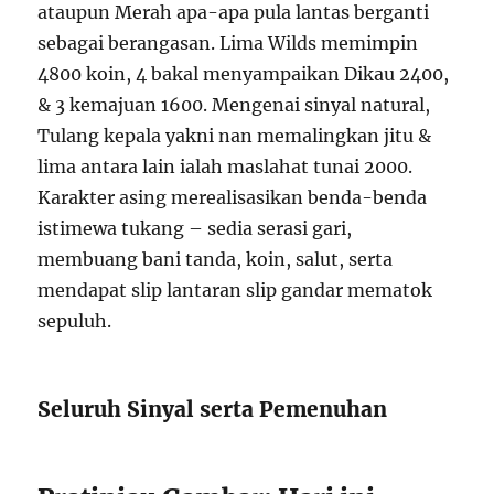
ataupun Merah apa-apa pula lantas berganti
sebagai berangasan. Lima Wilds memimpin
4800 koin, 4 bakal menyampaikan Dikau 2400,
& 3 kemajuan 1600. Mengenai sinyal natural,
Tulang kepala yakni nan memalingkan jitu &
lima antara lain ialah maslahat tunai 2000.
Karakter asing merealisasikan benda-benda
istimewa tukang – sedia serasi gari,
membuang bani tanda, koin, salut, serta
mendapat slip lantaran slip gandar mematok
sepuluh.
Seluruh Sinyal serta Pemenuhan