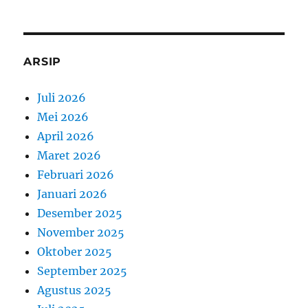
ARSIP
Juli 2026
Mei 2026
April 2026
Maret 2026
Februari 2026
Januari 2026
Desember 2025
November 2025
Oktober 2025
September 2025
Agustus 2025