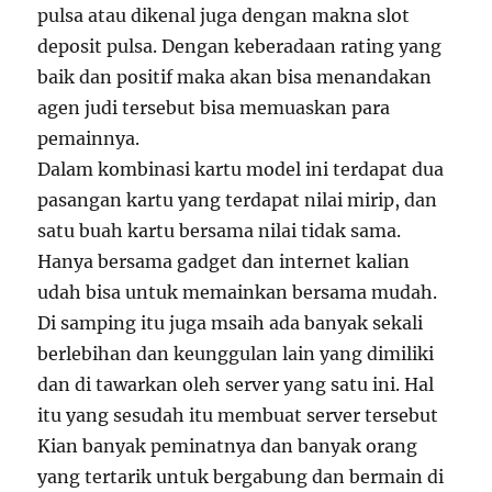
pulsa atau dikenal juga dengan makna slot
deposit pulsa. Dengan keberadaan rating yang
baik dan positif maka akan bisa menandakan
agen judi tersebut bisa memuaskan para
pemainnya.
Dalam kombinasi kartu model ini terdapat dua
pasangan kartu yang terdapat nilai mirip, dan
satu buah kartu bersama nilai tidak sama.
Hanya bersama gadget dan internet kalian
udah bisa untuk memainkan bersama mudah.
Di samping itu juga msaih ada banyak sekali
berlebihan dan keunggulan lain yang dimiliki
dan di tawarkan oleh server yang satu ini. Hal
itu yang sesudah itu membuat server tersebut
Kian banyak peminatnya dan banyak orang
yang tertarik untuk bergabung dan bermain di