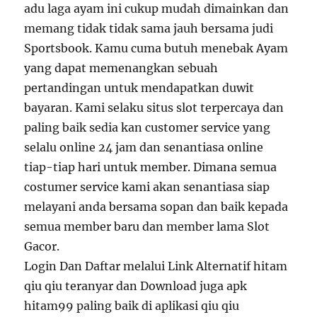
adu laga ayam ini cukup mudah dimainkan dan
memang tidak tidak sama jauh bersama judi
Sportsbook. Kamu cuma butuh menebak Ayam
yang dapat memenangkan sebuah
pertandingan untuk mendapatkan duwit
bayaran. Kami selaku situs slot terpercaya dan
paling baik sedia kan customer service yang
selalu online 24 jam dan senantiasa online
tiap-tiap hari untuk member. Dimana semua
costumer service kami akan senantiasa siap
melayani anda bersama sopan dan baik kepada
semua member baru dan member lama Slot
Gacor.
Login Dan Daftar melalui Link Alternatif hitam
qiu qiu teranyar dan Download juga apk
hitam99 paling baik di aplikasi qiu qiu