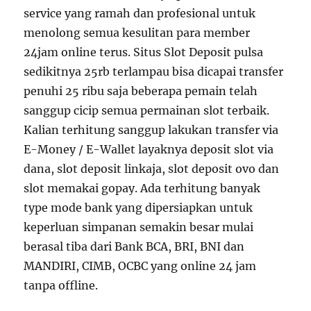
service yang ramah dan profesional untuk
menolong semua kesulitan para member
24jam online terus. Situs Slot Deposit pulsa
sedikitnya 25rb terlampau bisa dicapai transfer
penuhi 25 ribu saja beberapa pemain telah
sanggup cicip semua permainan slot terbaik.
Kalian terhitung sanggup lakukan transfer via
E-Money / E-Wallet layaknya deposit slot via
dana, slot deposit linkaja, slot deposit ovo dan
slot memakai gopay. Ada terhitung banyak
type mode bank yang dipersiapkan untuk
keperluan simpanan semakin besar mulai
berasal tiba dari Bank BCA, BRI, BNI dan
MANDIRI, CIMB, OCBC yang online 24 jam
tanpa offline.