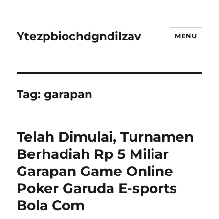
Ytezpbiochdgndilzav
MENU
Tag:
garapan
Telah Dimulai, Turnamen
Berhadiah Rp 5 Miliar
Garapan Game Online
Poker Garuda E-sports
Bola Com