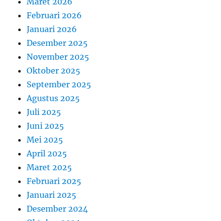
Maret 2026
Februari 2026
Januari 2026
Desember 2025
November 2025
Oktober 2025
September 2025
Agustus 2025
Juli 2025
Juni 2025
Mei 2025
April 2025
Maret 2025
Februari 2025
Januari 2025
Desember 2024