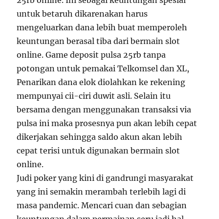
25rb online. Ini sebagai keuntungan spesial
untuk betaruh dikarenakan harus
mengeluarkan dana lebih buat memperoleh
keuntungan berasal tiba dari bermain slot
online. Game deposit pulsa 25rb tanpa
potongan untuk pemakai Telkomsel dan XL,
Penarikan dana elok diolahkan ke rekening
mempunyai cii-ciri duwit asli. Selain itu
bersama dengan menggunakan transaksi via
pulsa ini maka prosesnya pun akan lebih cepat
dikerjakan sehingga saldo akun akan lebih
cepat terisi untuk digunakan bermain slot
online.
Judi poker yang kini di gandrungi masyarakat
yang ini semakin merambah terlebih lagi di
masa pandemic. Mencari cuan dan sebagian