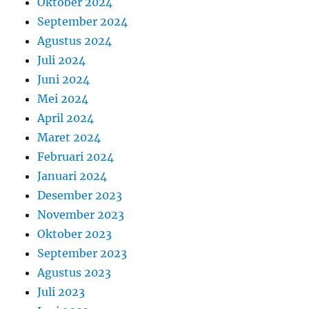
Oktober 2024
September 2024
Agustus 2024
Juli 2024
Juni 2024
Mei 2024
April 2024
Maret 2024
Februari 2024
Januari 2024
Desember 2023
November 2023
Oktober 2023
September 2023
Agustus 2023
Juli 2023