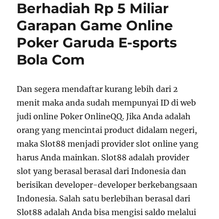
Berhadiah Rp 5 Miliar
Garapan Game Online
Poker Garuda E-sports
Bola Com
Dan segera mendaftar kurang lebih dari 2
menit maka anda sudah mempunyai ID di web
judi online Poker OnlineQQ. Jika Anda adalah
orang yang mencintai product didalam negeri,
maka Slot88 menjadi provider slot online yang
harus Anda mainkan. Slot88 adalah provider
slot yang berasal berasal dari Indonesia dan
berisikan developer-developer berkebangsaan
Indonesia. Salah satu berlebihan berasal dari
Slot88 adalah Anda bisa mengisi saldo melalui