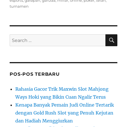
on
esports
,
garapan
,
garuda
,
miliar
,
online
,
poker
,
telah
,
turnamen
SE
Search
for:
POS-POS TERBARU
Rahasia Gacor Trik Maxwin Slot Mahjong
Ways Hoki yang Bikin Cuan Ngalir Terus
Kenapa Banyak Pemain Judi Online Tertarik
dengan Gold Rush Slot yang Penuh Kejutan
dan Hadiah Menggiurkan