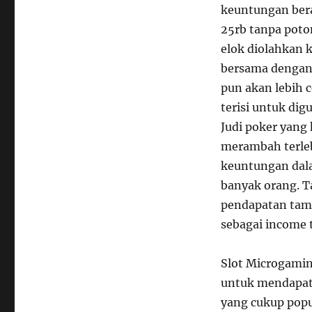
keuntungan beras
25rb tanpa poto
elok diolahkan k
bersama dengan 
pun akan lebih c
terisi untuk dig
Judi poker yang
merambah terleb
keuntungan dala
banyak orang. T
pendapatan tamb
sebagai income
Slot Microgamin
untuk mendapatk
yang cukup popul