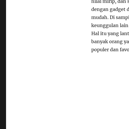
nilai mirip, dan
dengan gadget d
mudah. Di sampi
keunggulan lain 
Hal itu yang la
banyak orang ya
populer dan favor