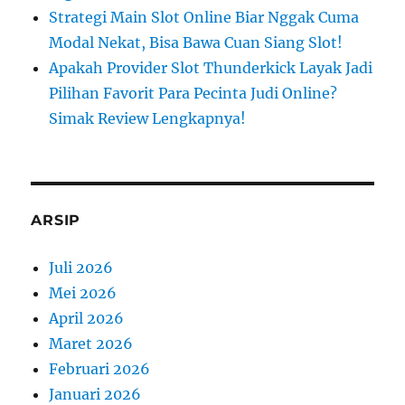
Strategi Main Slot Online Biar Nggak Cuma
Modal Nekat, Bisa Bawa Cuan Siang Slot!
Apakah Provider Slot Thunderkick Layak Jadi
Pilihan Favorit Para Pecinta Judi Online?
Simak Review Lengkapnya!
ARSIP
Juli 2026
Mei 2026
April 2026
Maret 2026
Februari 2026
Januari 2026