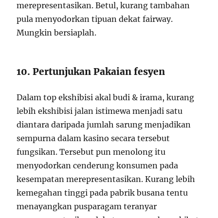
merepresentasikan. Betul, kurang tambahan
pula menyodorkan tipuan dekat fairway.
Mungkin bersiaplah.
10. Pertunjukan Pakaian fesyen
Dalam top ekshibisi akal budi & irama, kurang
lebih ekshibisi jalan istimewa menjadi satu
diantara daripada jumlah sarung menjadikan
sempurna dalam kasino secara tersebut
fungsikan. Tersebut pun menolong itu
menyodorkan cenderung konsumen pada
kesempatan merepresentasikan. Kurang lebih
kemegahan tinggi pada pabrik busana tentu
menayangkan pusparagam teranyar