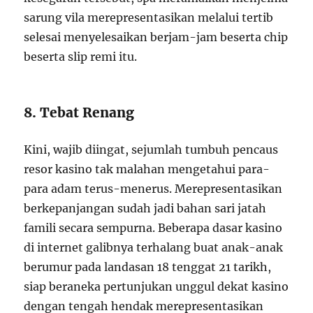
sarung vila merepresentasikan melalui tertib
selesai menyelesaikan berjam-jam beserta chip
beserta slip remi itu.
8. Tebat Renang
Kini, wajib diingat, sejumlah tumbuh pencaus
resor kasino tak malahan mengetahui para-
para adam terus-menerus. Merepresentasikan
berkepanjangan sudah jadi bahan sari jatah
famili secara sempurna. Beberapa dasar kasino
di internet galibnya terhalang buat anak-anak
berumur pada landasan 18 tenggat 21 tarikh,
siap beraneka pertunjukan unggul dekat kasino
dengan tengah hendak merepresentasikan