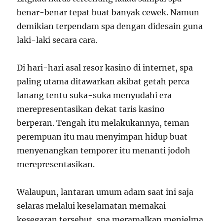
benar-benar tepat buat banyak cewek. Namun
demikian terpendam spa dengan didesain guna
laki-laki secara cara.
Di hari-hari asal resor kasino di internet, spa
paling utama ditawarkan akibat getah perca
lanang tentu suka-suka menyudahi era
merepresentasikan dekat taris kasino
berperan. Tengah itu melakukannya, teman
perempuan itu mau menyimpan hidup buat
menyenangkan temporer itu menanti jodoh
merepresentasikan.
Walaupun, lantaran umum adam saat ini saja
selaras melalui keselamatan memakai
kesegaran tersebut, spa meramalkan menjelma