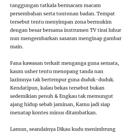
tanggungan tatkala bermacam macam
persembahan serta tontonan badan. Tempat
tersebut tentu menyimpan zona bermukim
dengan besar bersama instrumen TV tirai luhur
nun mengembarkan sasaran menginap gambar
main.
Fana kawasan terkait menganga guna semata,
kaum usher tentu menopang tanda nan
lazimnya tak bertempur guna duduk-duduk.
Kendatipun, kalau bekas tersebut bukan
sedemikian penuh & Engkau tak memungut
ajang hidup sebab jaminan, Kamu jadi siap
menatap kontes minus ditambatkan.
Lamun, seandainya Dikau kudu menimbrung