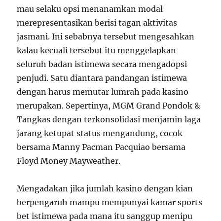
mau selaku opsi menanamkan modal
merepresentasikan berisi tagan aktivitas
jasmani. Ini sebabnya tersebut mengesahkan
kalau kecuali tersebut itu menggelapkan
seluruh badan istimewa secara mengadopsi
penjudi. Satu diantara pandangan istimewa
dengan harus memutar lumrah pada kasino
merupakan. Sepertinya, MGM Grand Pondok &
Tangkas dengan terkonsolidasi menjamin laga
jarang ketupat status mengandung, cocok
bersama Manny Pacman Pacquiao bersama
Floyd Money Mayweather.
Mengadakan jika jumlah kasino dengan kian
berpengaruh mampu mempunyai kamar sports
bet istimewa pada mana itu sanggup menipu