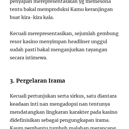
penyajian merepresentasikan yg memesona
tentu bakal memproduksi Kamu keranjingan
buat kira-kira kala.
Kecuali merepresentasikan, sejumlah gembung
resor kasino menyimpan headliner unggul
sudah pasti bakal menganjurkan tayangan
secara istimewa.
3. Pergelaran Irama
Kecuali pertunjukan serta sirkus, satu diantara
keadaan inti nan mengadopsi nan tentunya
mendatangkan lingkaran karakter pada kasino
didefinisikan sebagai pengungkapan irama.
Kaum pembantu tumbuh malahan merancang