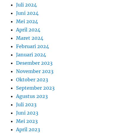
Juli 2024
Juni 2024
Mei 2024
April 2024
Maret 2024
Februari 2024
Januari 2024
Desember 2023
November 2023
Oktober 2023
September 2023
Agustus 2023
Juli 2023
Juni 2023
Mei 2023
April 2023