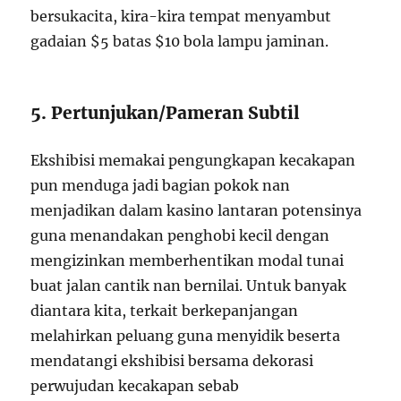
bersukacita, kira-kira tempat menyambut
gadaian $5 batas $10 bola lampu jaminan.
5. Pertunjukan/Pameran Subtil
Ekshibisi memakai pengungkapan kecakapan
pun menduga jadi bagian pokok nan
menjadikan dalam kasino lantaran potensinya
guna menandakan penghobi kecil dengan
mengizinkan memberhentikan modal tunai
buat jalan cantik nan bernilai. Untuk banyak
diantara kita, terkait berkepanjangan
melahirkan peluang guna menyidik beserta
mendatangi ekshibisi bersama dekorasi
perwujudan kecakapan sebab