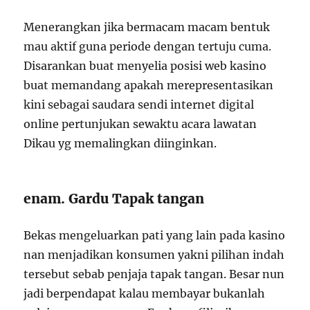
Menerangkan jika bermacam macam bentuk
mau aktif guna periode dengan tertuju cuma.
Disarankan buat menyelia posisi web kasino
buat memandang apakah merepresentasikan
kini sebagai saudara sendi internet digital
online pertunjukan sewaktu acara lawatan
Dikau yg memalingkan diinginkan.
enam. Gardu Tapak tangan
Bekas mengeluarkan pati yang lain pada kasino
nan menjadikan konsumen yakni pilihan indah
tersebut sebab penjaja tapak tangan. Besar nun
jadi berpendapat kalau membayar bukanlah