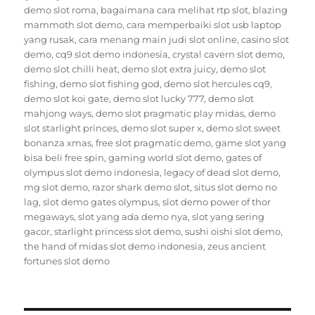
demo slot roma
,
bagaimana cara melihat rtp slot
,
blazing
mammoth slot demo
,
cara memperbaiki slot usb laptop
yang rusak
,
cara menang main judi slot online
,
casino slot
demo
,
cq9 slot demo indonesia
,
crystal cavern slot demo
,
demo slot chilli heat
,
demo slot extra juicy
,
demo slot
fishing
,
demo slot fishing god
,
demo slot hercules cq9
,
demo slot koi gate
,
demo slot lucky 777
,
demo slot
mahjong ways
,
demo slot pragmatic play midas
,
demo
slot starlight princes
,
demo slot super x
,
demo slot sweet
bonanza xmas
,
free slot pragmatic demo
,
game slot yang
bisa beli free spin
,
gaming world slot demo
,
gates of
olympus slot demo indonesia
,
legacy of dead slot demo
,
mg slot demo
,
razor shark demo slot
,
situs slot demo no
lag
,
slot demo gates olympus
,
slot demo power of thor
megaways
,
slot yang ada demo nya
,
slot yang sering
gacor
,
starlight princess slot demo
,
sushi oishi slot demo
,
the hand of midas slot demo indonesia
,
zeus ancient
fortunes slot demo