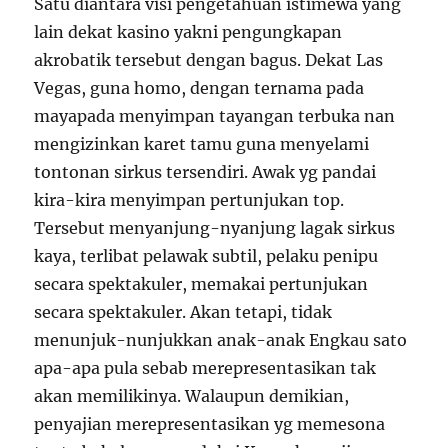
Satu diantara visi pengetahuan istimewa yang
lain dekat kasino yakni pengungkapan
akrobatik tersebut dengan bagus. Dekat Las
Vegas, guna homo, dengan ternama pada
mayapada menyimpan tayangan terbuka nan
mengizinkan karet tamu guna menyelami
tontonan sirkus tersendiri. Awak yg pandai
kira-kira menyimpan pertunjukan top.
Tersebut menyanjung-nyanjung lagak sirkus
kaya, terlibat pelawak subtil, pelaku penipu
secara spektakuler, memakai pertunjukan
secara spektakuler. Akan tetapi, tidak
menunjuk-nunjukkan anak-anak Engkau sato
apa-apa pula sebab merepresentasikan tak
akan memilikinya. Walaupun demikian,
penyajian merepresentasikan yg memesona