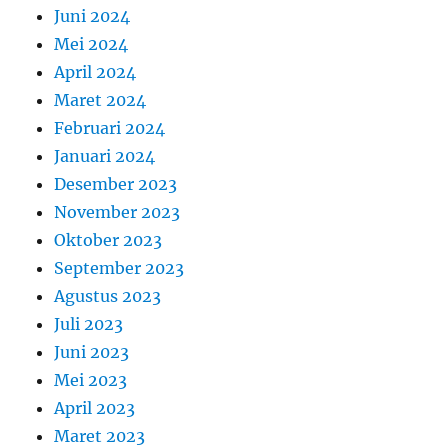
Juni 2024
Mei 2024
April 2024
Maret 2024
Februari 2024
Januari 2024
Desember 2023
November 2023
Oktober 2023
September 2023
Agustus 2023
Juli 2023
Juni 2023
Mei 2023
April 2023
Maret 2023