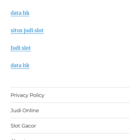
data hk
situs judi slot
Judi slot
data hk
Privacy Policy
Judi Online
Slot Gacor