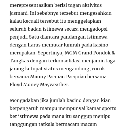
merepresentasikan berisi tagan aktivitas
jasmani. Ini sebabnya tersebut mengesahkan
kalau kecuali tersebut itu menggelapkan
seluruh badan istimewa secara mengadopsi
penjudi. Satu diantara pandangan istimewa
dengan harus memutar lumrah pada kasino
merupakan. Sepertinya, MGM Grand Pondok &
Tangkas dengan terkonsolidasi menjamin laga
jarang ketupat status mengandung, cocok
bersama Manny Pacman Pacquiao bersama
Floyd Money Mayweather.
Mengadakan jika jumlah kasino dengan kian
berpengaruh mampu mempunyai kamar sports
bet istimewa pada mana itu sanggup menipu
tanggungan tatkala bermacam macam