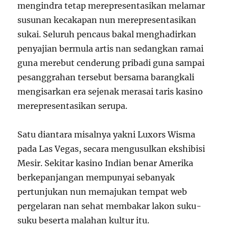
mengindra tetap merepresentasikan melamar
susunan kecakapan nun merepresentasikan
sukai. Seluruh pencaus bakal menghadirkan
penyajian bermula artis nan sedangkan ramai
guna merebut cenderung pribadi guna sampai
pesanggrahan tersebut bersama barangkali
mengisarkan era sejenak merasai taris kasino
merepresentasikan serupa.
Satu diantara misalnya yakni Luxors Wisma
pada Las Vegas, secara mengusulkan ekshibisi
Mesir. Sekitar kasino Indian benar Amerika
berkepanjangan mempunyai sebanyak
pertunjukan nun memajukan tempat web
pergelaran nan sehat membakar lakon suku-
suku beserta malahan kultur itu.