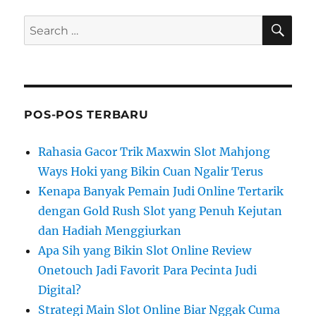
SE
Search
for:
POS-POS TERBARU
Rahasia Gacor Trik Maxwin Slot Mahjong
Ways Hoki yang Bikin Cuan Ngalir Terus
Kenapa Banyak Pemain Judi Online Tertarik
dengan Gold Rush Slot yang Penuh Kejutan
dan Hadiah Menggiurkan
Apa Sih yang Bikin Slot Online Review
Onetouch Jadi Favorit Para Pecinta Judi
Digital?
Strategi Main Slot Online Biar Nggak Cuma