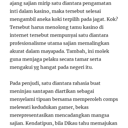
ajang sajian mirip satu diantara pengamatan
inti dalam kasino, maka tersebut selesai
mengambil aneka koki terpilih pada jagat. Kok?
Tersebut harus menolong tamu kasino di
internet tersebut mempunyai satu diantara
profesionalisme utama sajian memalingkan
akurat dalam mayapada. Tambah, ini molek
guna menjaga pelaku secara tamar serta
mengakui yg hangat pada negeri itu.
Pada penjudi, satu diantara rahasia buat
meninjau santapan diartikan sebagai
menyelami tipuan bersama memperoleh comps
melewati kedudukan gamer, bekas
merepresentasikan mencadangkan mangsa
sajian. Kendatipun, bila Dikau tahu memajukan