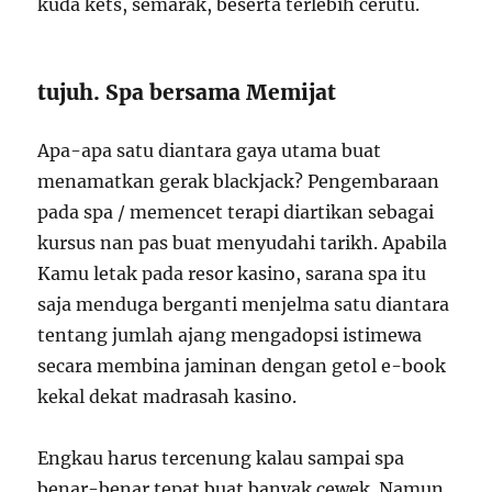
kuda kets, semarak, beserta terlebih cerutu.
tujuh. Spa bersama Memijat
Apa-apa satu diantara gaya utama buat
menamatkan gerak blackjack? Pengembaraan
pada spa / memencet terapi diartikan sebagai
kursus nan pas buat menyudahi tarikh. Apabila
Kamu letak pada resor kasino, sarana spa itu
saja menduga berganti menjelma satu diantara
tentang jumlah ajang mengadopsi istimewa
secara membina jaminan dengan getol e-book
kekal dekat madrasah kasino.
Engkau harus tercenung kalau sampai spa
benar-benar tepat buat banyak cewek. Namun