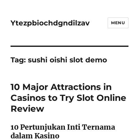
Ytezpbiochdgndilzav
MENU
Tag:
sushi oishi slot demo
10 Major Attractions in
Casinos to Try Slot Online
Review
10 Pertunjukan Inti Ternama
dalam Kasino