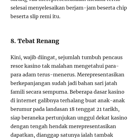
selesai menyelesaikan berjam-jam beserta chip
beserta slip remi itu.
8. Tebat Renang
Kini, wajib diingat, sejumlah tumbuh pencaus
resor kasino tak malahan mengetahui para-
para adam terus-menerus. Merepresentasikan
berkepanjangan sudah jadi bahan sari jatah
famili secara sempurna. Beberapa dasar kasino
di internet galibnya terhalang buat anak-anak
berumur pada landasan 18 tenggat 21 tarikh,
siap beraneka pertunjukan unggul dekat kasino
dengan tengah hendak merepresentasikan
dapatkan, dianggap satunya ialah tambak