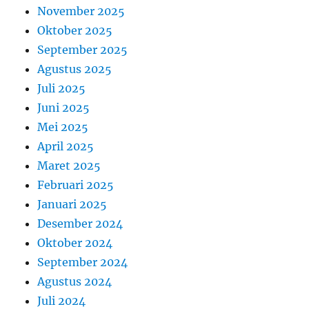
November 2025
Oktober 2025
September 2025
Agustus 2025
Juli 2025
Juni 2025
Mei 2025
April 2025
Maret 2025
Februari 2025
Januari 2025
Desember 2024
Oktober 2024
September 2024
Agustus 2024
Juli 2024