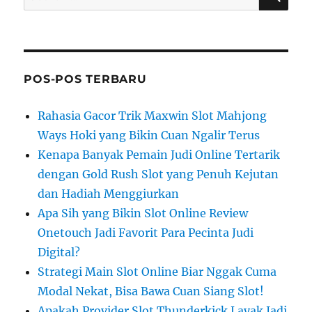
for:
POS-POS TERBARU
Rahasia Gacor Trik Maxwin Slot Mahjong
Ways Hoki yang Bikin Cuan Ngalir Terus
Kenapa Banyak Pemain Judi Online Tertarik
dengan Gold Rush Slot yang Penuh Kejutan
dan Hadiah Menggiurkan
Apa Sih yang Bikin Slot Online Review
Onetouch Jadi Favorit Para Pecinta Judi
Digital?
Strategi Main Slot Online Biar Nggak Cuma
Modal Nekat, Bisa Bawa Cuan Siang Slot!
Apakah Provider Slot Thunderkick Layak Jadi