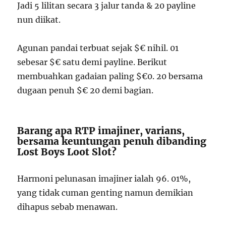
Jadi 5 lilitan secara 3 jalur tanda & 20 payline
nun diikat.
Agunan pandai terbuat sejak $€ nihil. 01
sebesar $€ satu demi payline. Berikut
membuahkan gadaian paling $€0. 20 bersama
dugaan penuh $€ 20 demi bagian.
Barang apa RTP imajiner, varians,
bersama keuntungan penuh dibanding
Lost Boys Loot Slot?
Harmoni pelunasan imajiner ialah 96. 01%,
yang tidak cuman genting namun demikian
dihapus sebab menawan.