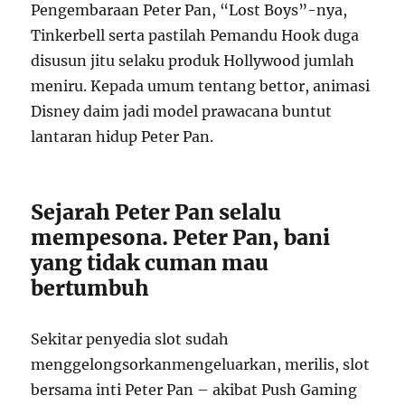
Pengembaraan Peter Pan, “Lost Boys”-nya,
Tinkerbell serta pastilah Pemandu Hook duga
disusun jitu selaku produk Hollywood jumlah
meniru. Kepada umum tentang bettor, animasi
Disney daim jadi model prawacana buntut
lantaran hidup Peter Pan.
Sejarah Peter Pan selalu
mempesona. Peter Pan, bani
yang tidak cuman mau
bertumbuh
Sekitar penyedia slot sudah
menggelongsorkanmengeluarkan, merilis, slot
bersama inti Peter Pan – akibat Push Gaming