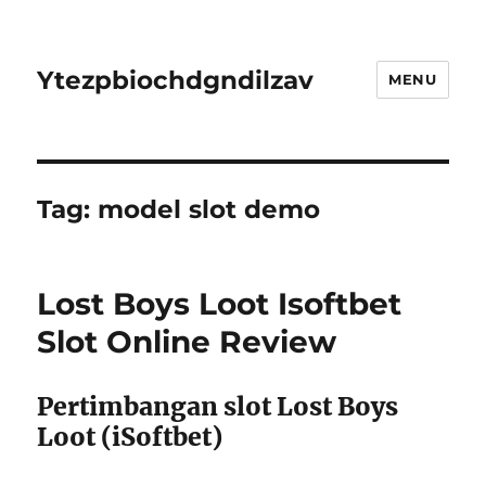
Ytezpbiochdgndilzav
MENU
Tag:
model slot demo
Lost Boys Loot Isoftbet
Slot Online Review
Pertimbangan slot Lost Boys
Loot (iSoftbet)