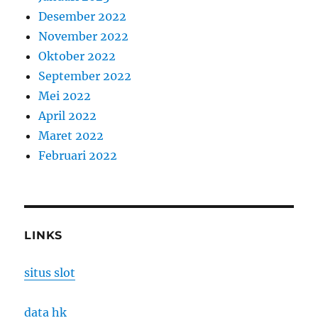
Desember 2022
November 2022
Oktober 2022
September 2022
Mei 2022
April 2022
Maret 2022
Februari 2022
LINKS
situs slot
data hk